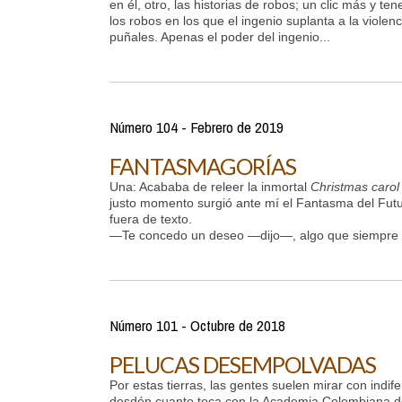
en él, otro, las historias de robos; un clic más y t
los robos en los que el ingenio suplanta a la violen
puñales. Apenas el poder del ingenio...
Número 104 - Febrero de 2019
FANTASMAGORÍAS
Una: Acababa de releer la inmortal
Christmas carol
justo momento surgió ante mí el Fantasma del Futu
fuera de texto.
—Te concedo un deseo —dijo—, algo que siempre 
Número 101 - Octubre de 2018
PELUCAS DESEMPOLVADAS
Por estas tierras, las gentes suelen mirar con indife
desdén cuanto toca con la Academia Colombiana d