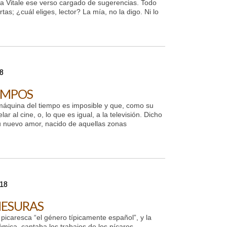
a Vitale ese verso cargado de sugerencias. Todo
as; ¿cuál eliges, lector? La mía, no la digo. Ni lo
8
IEMPOS
áquina del tiempo es imposible y que, como su
 al cine, o, lo que es igual, a la televisión. Dicho
 su nuevo amor, nacido de aquellas zonas
018
MESURAS
picaresca “el género típicamente español”, y la
ómica, cantaba los trabajos de los pícaros