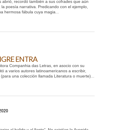
s abrió, recordó también a sus cofrades que aún
la poesía narrativa. Predicando con el ejemplo,
una hermosa fábula cuya magia...
NGRE ENTRA
ditora Companhia das Letras, en asocio con su
ó a varios autores latinoamericanos a escribir,
(para una colección llamada Literatura o muerte)...
 2020
rior al balido y al llanto”. No existían la Avenida