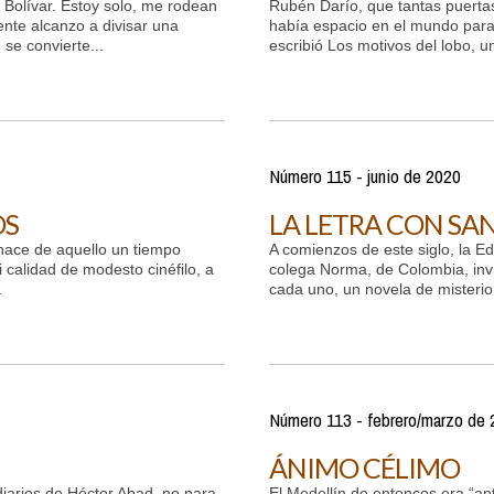
 Bolívar. Estoy solo, me rodean
Rubén Darío, que tantas puerta
ente alcanzo a divisar una
había espacio en el mundo para 
, se convierte...
escribió Los motivos del lobo, 
Número 115 - junio de 2020
OS
LA LETRA CON SA
hace de aquello un tiempo
A comienzos de este siglo, la E
calidad de modesto cinéfilo, a
colega Norma, de Colombia, invit
.
cada uno, un novela de misterio 
Número 113 - febrero/marzo de
ÁNIMO CÉLIMO
e diarios de Héctor Abad, no para
El Medellín de entonces era “ante