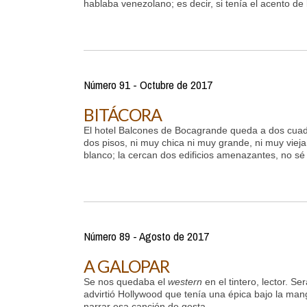
hablaba venezolano; es decir, si tenía el acento de l
Número 91 - Octubre de 2017
BITÁCORA
El hotel Balcones de Bocagrande queda a dos cuad
dos pisos, ni muy chica ni muy grande, ni muy viej
blanco; la cercan dos edificios amenazantes, no sé 
Número 89 - Agosto de 2017
A GALOPAR
Se nos quedaba el
western
en el tintero, lector. 
advirtió Hollywood que tenía una épica bajo la mang
narrar esa canción de gesta...