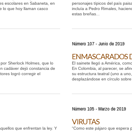
es escolares en Sabaneta, en
personajes típicos del país pais
de lo que hoy llaman casco
incluía a Pedro Rimales, hacien
estas breñas...
Número 107 - Junio de 2019
ENMASCARADOS D
e por Sherlock Holmes, que lo
El sainete llegó a América, como
ún cadáver dejó constancia de
En Colombia, al parecer, se afi
tores logró corregir el
su estructura teatral (uno a uno
desplazándose en círculo sobre u
Número 105 - Marzo de 2019
VIRUTAS
aquellos que enfrentan la ley. Y
“Como este pájaro que espera pa