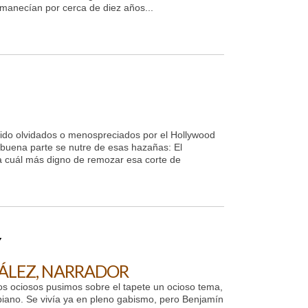
rmanecían por cerca de diez años...
ido olvidados o menospreciados por el Hollywood
 buena parte se nutre de esas hazañas: El
a cuál más digno de remozar esa corte de
7
LEZ, NARRADOR
 ociosos pusimos sobre el tapete un ocioso tema,
mbiano. Se vivía ya en pleno gabismo, pero Benjamín