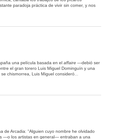
tante paradoja práctica de vivir sin comer, y nos
spaña una película basada en el
affaire
—debió ser
ntre el gran torero Luis Miguel Dominguín y una
se chismorrea, Luis Miguel consideró...
na de Arcadia: “Alguien cuyo nombre he olvidado
res —o los artistas en general— entraban a una