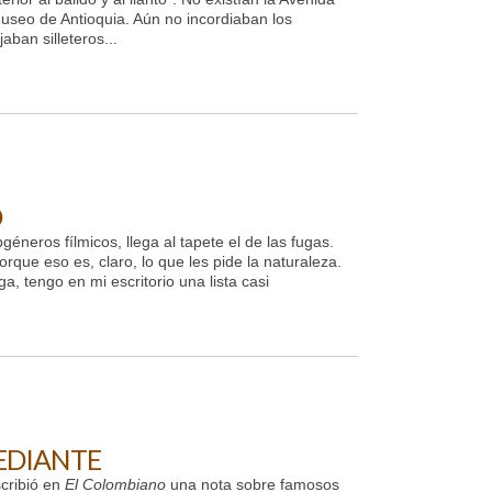
l Museo de Antioquia. Aún no incordiaban los
aban silleteros...
D
éneros fílmicos, llega al tapete el de las fugas.
rque eso es, claro, lo que les pide la naturaleza.
a, tengo en mi escritorio una lista casi
MEDIANTE
cribió en
El Colombiano
una nota sobre famosos