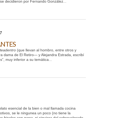
a se decidieron por Fernando González...
7
ANTES
teadentro
(que llevan al hombro, entre otros y
a dama de El Retiro— y Alejandra Estrada, escribí
”, muy inferior a su temática...
plato esencial de la bien o mal llamada cocina
otivos, se le ningunea un poco (no tiene la
os frisoles con garra, ni siquiera del sobrevalorado