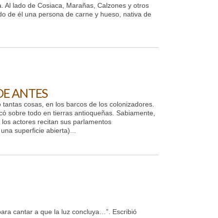
a. Al lado de Cosiaca, Marañas, Calzones y otros
do de él una persona de carne y hueso, nativa de
E ANTES
 tantas cosas, en los barcos de los colonizadores.
ncó sobre todo en tierras antioqueñas. Sabiamente,
, los actores recitan sus parlamentos
na superficie abierta)...
ra cantar a que la luz concluya…”. Escribió