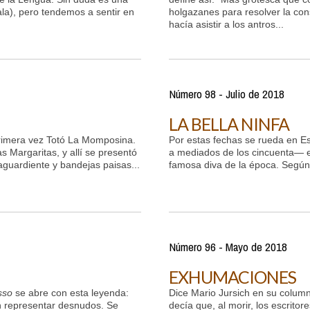
ala), pero tendemos a sentir en
holgazanes para resolver la cons
hacía asistir a los antros...
Número 98 - Julio de 2018
LA BELLA NINFA
rimera vez Totó La Momposina.
Por estas fechas se rueda en E
 Margaritas, y allí se presentó
a mediados de los cincuenta— e
aguardiente y bandejas paisas...
famosa diva de la época. Según 
Número 96 - Mayo de 2018
EXHUMACIONES
sso
se abre con esta leyenda:
Dice Mario Jursich en su colum
n representar desnudos. Se
decía que, al morir, los escrito