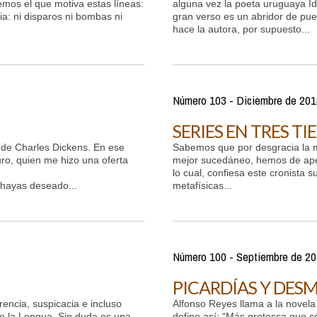
enemos el que motiva estas líneas:
alguna vez la poeta uruguaya Id
cia: ni disparos ni bombas ni
gran verso es un abridor de puert
hace la autora, por supuesto...
Número 103 - Diciembre de 201
SERIES EN TRES T
de Charles Dickens. En ese
Sabemos que por desgracia la m
ro, quien me hizo una oferta
mejor sucedáneo, hemos de apelar
lo cual, confiesa este cronista
hayas deseado...
metafísicas...
Número 100 - Septiembre de 2
PICARDÍAS Y DES
rencia, suspicacia e incluso
Alfonso Reyes llama a la novela 
e la Lengua. Sin duda es una
define así: “Más grotesca que c