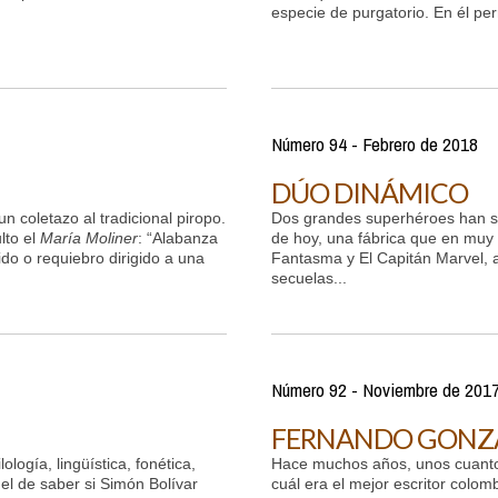
especie de purgatorio. En él pe
Número 94 - Febrero de 2018
DÚO DINÁMICO
n coletazo al tradicional piropo.
Dos grandes superhéroes han s
lto el
María Moliner
: “Alabanza
de hoy, una fábrica que en muy
do o requiebro dirigido a una
Fantasma y El Capitán Marvel, 
secuelas...
Número 92 - Noviembre de 201
FERNANDO GONZÁ
ología, lingüística, fonética,
Hace muchos años, unos cuantos
el de saber si Simón Bolívar
cuál era el mejor escritor colo