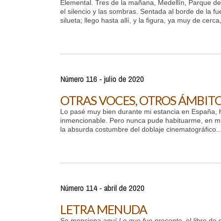
Elemental. Tres de la mañana, Medellín, Parque de
el silencio y las sombras. Sentada al borde de la fu
silueta; llego hasta allí, y la figura, ya muy de cerca
Número 116 - julio de 2020
OTRAS VOCES, OTROS ÁMBIT
Lo pasé muy bien durante mi estancia en España, 
inmencionable. Pero nunca pude habituarme, en mi 
la absurda costumbre del doblaje cinematográfico..
Número 114 - abril de 2020
LETRA MENUDA
Se menciona aquí
Lo que fue presente
, el libro d