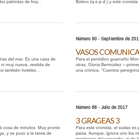
os patriotas de hoy...
Botero (q.e.p.d.) y este cronist
Número 90 - Septiembre de 201
VASOS COMUNIC
ras del mar. Es una casa de
Para el periódico guarceño
Mon
a ni muy nueva, vestida de
otras, Gloria Bermúdez —primer
si también hoteles...
una crónica, “Cuentos peregrinos
Número 88 - Julio de 2017
3 GRAGEAS 3
Será cosa de minutos. Muy pronto
Para este cronista, el sudao es 
a, y se puso a la tarea de
paisa. Aunque, ignora uno los m
prestancia del sancocho, ni de l