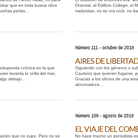
probar que en toda buena obra
Oriental, el Edificio Coltejer, e
eñas perlas...
nadaístas, no se oía rock, no baj
Número 111 - octubre de 2019
AIRES DE LIBERTA
stupenda crónica en la que
Siguiendo con los géneros o subg
ien levanta la orilla del mar,
Cautivos que quieren fugarse, po
lgo debajo...
Gracias a los oficios de una amig
abrumadora...
Número 109 - agosto de 2019
EL VIAJE DEL CO
ración que no cupo. Pero no se
No hace mucho un periodista es