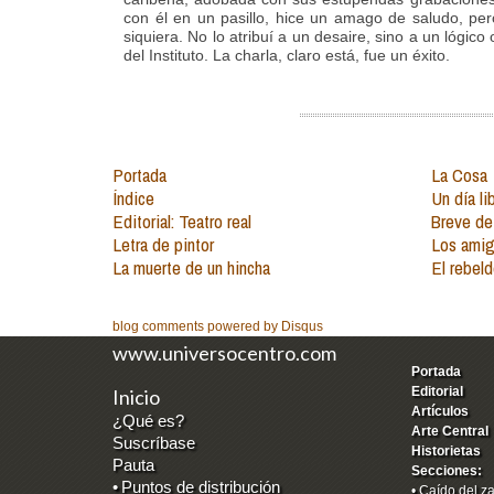
con él en un pasillo, hice un amago de saludo, pe
siquiera. No lo atribuí a un desaire, sino a un lógico
del Instituto. La charla, claro está, fue un éxito.
Portada
La Cosa
Índice
Un día li
Editorial: Teatro real
Breve de
Letra de pintor
Los amig
La muerte de un hincha
El rebel
blog comments powered by
Disqus
www.universocentro.com
Portada
Editorial
Inicio
Artículos
¿Qué es?
Arte Central
Suscríbase
Historietas
Pauta
Secciones:
•
Puntos de distribución
•
Caído del z