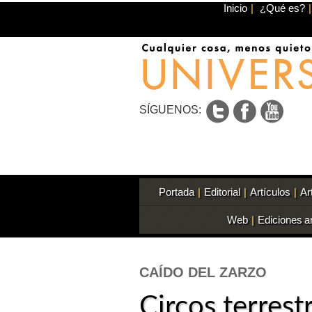
Inicio
|
¿Qué es?
|
SÍGUENOS:
Portada
|
Editorial
|
Artículos
|
Ar
Web
|
Ediciones a
CAÍDO DEL ZARZO
Circos terrest