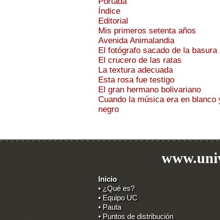
Portada
Índice
Editorial
Mis primeros setenta años
Avenida Animalandia
El fotógrafo sacado de la basura
El crucero de las ratas
La textura adecuada
Esta rosa fue testigo
El gran hermano bolivariano
Cuando la música era en blanco 
negro
www.univ
Inicio
• ¿Qué es?
• Equipo UC
• Pauta
• Puntos de distribución