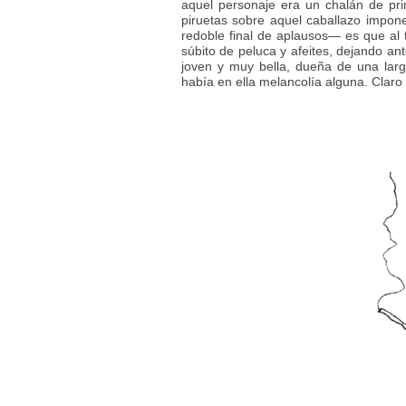
aquel personaje era un chalán de pr
piruetas sobre aquel caballazo impo
redoble final de aplausos— es que al 
súbito de peluca y afeites, dejando an
joven y muy bella, dueña de una larg
había en ella melancolía alguna. Clar