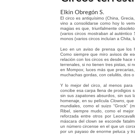
Elkin Obregón S.
El circo es antiquísimo (China, Grecia,
vino a consolidarse como hoy lo vem
magias es que, triunfalmente obsoleto,
(varios circos mostraban al auténtico 
monos (varios circos incluían a Chita, 
Leo en un aviso de prensa que los
Como siempre que miro avisos de ese
relación con los circos es desde hace 
terrenales, si no tienen tres pistas, si
en Mompox; luces más que precarias, 
muchachas gordas, con celulitis, dos o 
Y lo mejor del circo, al menos para
concibe esa carpa llena de prodigios si
sin sus zapatones absurdos, sin sus la
homenaje, en su película
Clowns
, que
mundiales, como el suizo “Grock” (mé
Ribel, siempre mudo, como el mejor 
reforzada entre otros por Leoncaval
máscara del clown se esconde fatalm
un número circense en el que un corcel
por un payaso de enorme peluca y tra