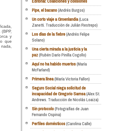
Editorial: Coaliciones y colisiones
Pipe, el bacano
(Andrés Burgos)
Un corto viaje a Groenlandia
(Luca
Zanetti. Traducción de Julián Restrepo)
icada,
a (BPP,
Los días de la fiebre
(Andrés Felipe
orca y
Solano)
to que
 nada,
Una cierta mirada a la justicia y la
paz
(Rubén Darío Pinilla Cogollo)
Aquí no ha habido muertos
(María
McFarland)
Primera línea
(María Victoria Fallon)
Seguro Social niega solicitud de
incapacidad de Gregorio Samsa
(Alex St.
Andrews. Traducción de Nicolás Loaiza)
Sin protocolo
(Fotografías de Juan
Fernando Ospina)
Perfiles domésticos
(Carolina Calle)