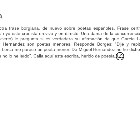
A
otra frase borgiana, de nuevo sobre poetas españoles. Frase certif
a oyó este cronista en vivo y en directo. Una dama de la concurrenci
cierto) le pregunta si es verdadera su afirmación de que García L
l Hernández son poetas menores. Responde Borges: “Dije y repi
a Lorca me parece un poeta menor. De Miguel Hernández no he dicho
 no lo he leído”. Calla aquí este escriba, herido de poesía.