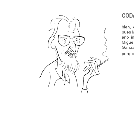
COD
bien, 
pues l
año in
Migue
Garcí
porque