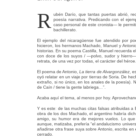
R
ubén Darío, que tantas puertas abrió, r
poesía narrativa. Predicando con el ejem
caso personal de este cronista— le permiti
bachillerato.
El ejemplo del nicaragüense fue atendido por poe
hicieron, los hermanos Machado, Manuel y Antonio
historias. En su poema
Castilla
, Manuel recuerda el 
con doce de los suyos / —polvo, sudor y hierro—
retrata, de una vez por todas, el carácter del héroe
El poema de Antonio,
La tierra de Alvargonzález
, e
oyó relatar en un viaje por tierras de Soria. De h
extraño, si no único, en los anales de la poesía)
de Caín / tiene la gente labriega…”.
Acaba aquí el tema, al menos por hoy. Aprovechan
Y es este: de las muchas citas falsas atribuidas a
obra de los dos Machado, el argentino habría dich
amigo, su humor era de mejores vuelos. Lo que s
aunque, matizaba, prefería “el andalucismo univers
añadirse otra frase suya sobre Antonio, escrita en 
cerrado.