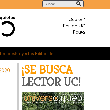
Qué es?
Equipo UC
Pauta
teriores
Proyectos Editoriales
¡SE BUSCA
2020
LECTOR UC!