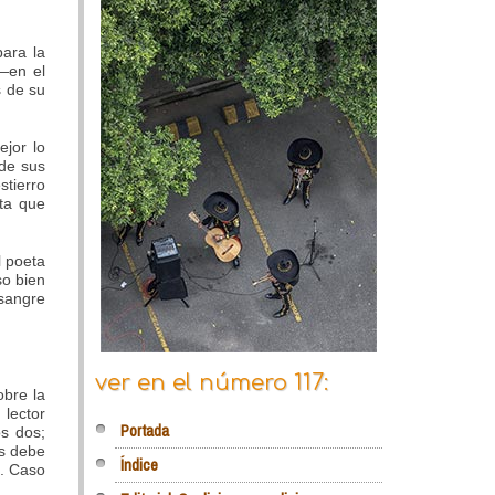
ara la
—en el
s de su
ejor lo
 de sus
stierro
ta que
l poeta
so bien
 sangre
ver en el número 117:
obre la
 lector
Portada
s dos;
ás debe
Índice
”. Caso