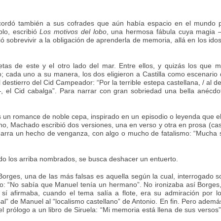
ecordó también a sus cofrades que aún había espacio en el mundo p
plo, escribió
Los motivos del lobo
, una hermosa fábula cuya magia 
ó sobrevivir a la obligación de aprenderla de memoria, allá en los ido
tas de este y el otro lado del mar. Entre ellos, y quizás los que m
; cada uno a su manera, los dos eligieron a Castilla como escenario
destierro del Cid Campeador: “Por la terrible estepa castellana, / al de
, el Cid cabalga”. Para narrar con gran sobriedad una bella anécdo
.
s un romance de noble cepa, inspirado en un episodio o leyenda que e
echo, Machado escribió dos versiones, una en verso y otra en prosa (ca
. Narra un hecho de venganza, con algo o mucho de fatalismo: “Mucha
do los arriba nombrados, se busca deshacer un entuerto.
 Borges, una de las más falsas es aquella según la cual, interrogado s
o: “No sabía que Manuel tenía un hermano”. No ironizaba así Borges,
í afirmaba, cuando el tema salía a flote, era su admiración por lo
al” de Manuel al “localismo castellano” de Antonio. En fin. Pero adem
el prólogo a un libro de Siruela: “Mi memoria está llena de sus versos