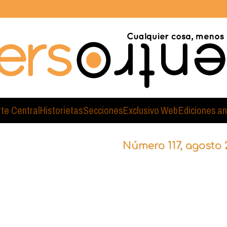
rte Central
Historietas
Secciones
Exclusivo Web
Ediciones an
Número 117, agosto 