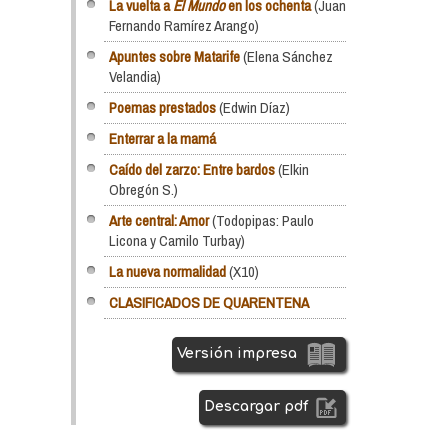
La vuelta a
El Mundo
en los ochenta
(Juan
Fernando Ramírez Arango)
Apuntes sobre Matarife
(Elena Sánchez
Velandia)
Poemas prestados
(Edwin Díaz)
Enterrar a la mamá
Caído del zarzo: Entre bardos
(Elkin
Obregón S.)
Arte central: Amor
(Todopipas: Paulo
Licona y Camilo Turbay)
La nueva normalidad
(X10)
CLASIFICADOS DE QUARENTENA
Versión impresa
Descargar pdf