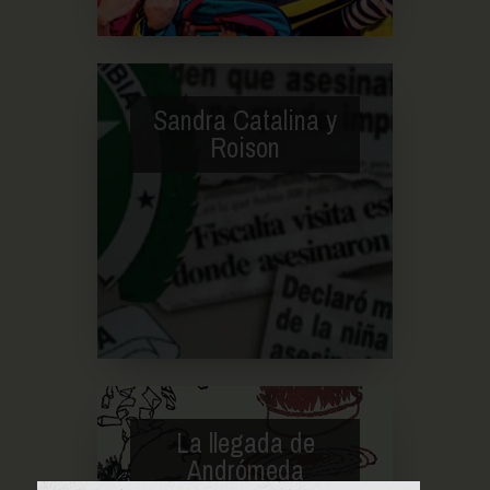
Sandra Catalina y
Roison
La llegada de
Andrómeda