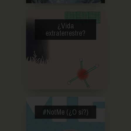
¿Vida
extraterrestre?
#NotMe (¿O sí?)