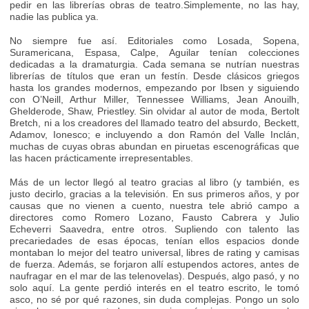
pedir en las librerías obras de teatro.Simplemente, no las hay,
nadie las publica ya.
No siempre fue así. Editoriales como Losada, Sopena,
Suramericana, Espasa, Calpe, Aguilar tenían colecciones
dedicadas a la dramaturgia. Cada semana se nutrían nuestras
librerías de títulos que eran un festín. Desde clásicos griegos
hasta los grandes modernos, empezando por Ibsen y siguiendo
con O’Neill, Arthur Miller, Tennessee Williams, Jean Anouilh,
Ghelderode, Shaw, Priestley. Sin olvidar al autor de moda, Bertolt
Bretch, ni a los creadores del llamado teatro del absurdo, Beckett,
Adamov, Ionesco; e incluyendo a don Ramón del Valle Inclán,
muchas de cuyas obras abundan en piruetas escenográficas que
las hacen prácticamente irrepresentables.
Más de un lector llegó al teatro gracias al libro (y también, es
justo decirlo, gracias a la televisión. En sus primeros años, y por
causas que no vienen a cuento, nuestra tele abrió campo a
directores como Romero Lozano, Fausto Cabrera y Julio
Echeverri Saavedra, entre otros. Supliendo con talento las
precariedades de esas épocas, tenían ellos espacios donde
montaban lo mejor del teatro universal, libres de rating y camisas
de fuerza. Además, se forjaron allí estupendos actores, antes de
naufragar en el mar de las telenovelas). Después, algo pasó, y no
solo aquí. La gente perdió interés en el teatro escrito, le tomó
asco, no sé por qué razones, sin duda complejas. Pongo un solo