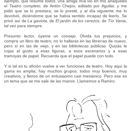
ejemplo, que resume todos: una amiga mía vio en mis anaqueles
el
Teatro completo
, de Antón Chejov, editado por Aguilar, y me
pidió que se lo prestara; se lo presté, y al día siguiente me lo
devolvió, diciéndome que se había sentido incapaz de leerlo. Se
privó así de
La gaviota
, de
El jardín de los cerezos
, de
Tío Vania
,
tal vez para siempre.
Presunto lector, óyeme un consejo. Olvida tus prejuicios, y
compra un libro de teatro; no lo hallarás en las librerías de nuevo,
pero sí en las de viejo, y en las bibliotecas públicas. Quizás le
cojas el gusto a esas figuras, a esos escenarios y a esas
tramoyas de papel. Recuerda que el papel puede con todo.
Y si tal es tu afición vuelve a ver funciones de teatro. Hoy aquí la
gama es amplia; hay muchos grupos, todos muy buenos, muy
creativos, y llenos de un entusiasmo casi mesiánico. Pero ese es
un tema que se me sale de las manos. Llamemos a Ramiro.