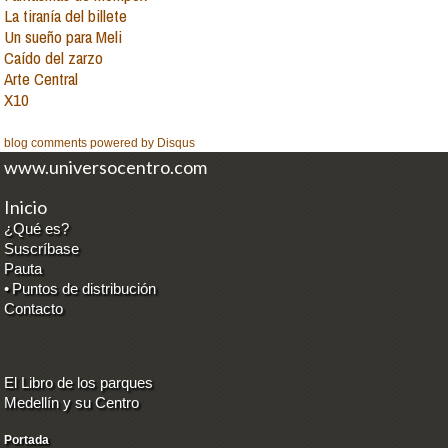
La tiranía del billete
Un sueño para Meli
Caído del zarzo
Arte Central
X10
blog comments powered by
Disqus
www.universocentro.com
Inicio
¿Qué es?
Suscríbase
Pauta
•
Puntos de distribución
Contacto
El Libro de los parques
Medellín y su Centro
Portada