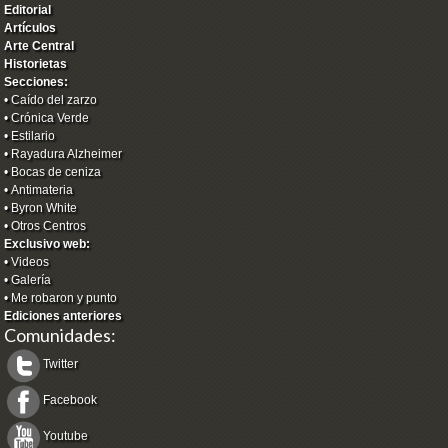
Editorial
Artículos
Arte Central
Historietas
Secciones:
•
Caído del zarzo
•
Crónica Verde
•
Estilario
•
Rayadura Alzheimer
•
Bocas de ceniza
•
Antimateria
•
Byron White
•
Otros Centros
Exclusivo web:
•
Videos
•
Galería
•
Me robaron y punto
Ediciones anteriores
Comunidades:
Twitter
Facebook
Youtube