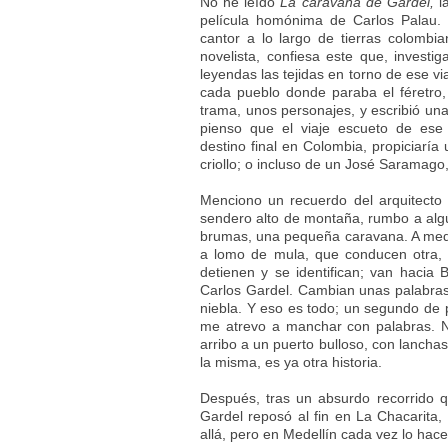
No he leído
La caravana de Gardel,
la
película homónima de Carlos Palau. S
cantor a lo largo de tierras colombia
novelista, confiesa este que, invest
leyendas las tejidas en torno de ese v
cada pueblo donde paraba el féretro
trama, unos personajes, y escribió un
pienso que el viaje escueto de ese
destino final en Colombia, propiciaría
criollo; o incluso de un José Saramago,
Menciono un recuerdo del arquitect
sendero alto de montaña, rumbo a algún
brumas, una pequeña caravana. A medi
a lomo de mula, que conducen otra, 
detienen y se identifican; van hacia 
Carlos Gardel. Cambian unas palabras, 
niebla. Y eso es todo; un segundo de 
me atrevo a manchar con palabras. N
arribo a un puerto bulloso, con lancha
la misma, es ya otra historia.
Después, tras un absurdo recorrido q
Gardel reposó al fin en La Chacarita, y
allá, pero en Medellín cada vez lo hace