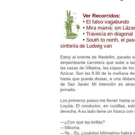
Ver Recorridos:
•
El falso vagabundo
•
Mira mamá: sin Láza
•
Travesía en diagonal
•
South to north, el pa
sinfonía de Ludwig van
Estoy al oriente de Medellín, parado s
serpenteante carretera que sube a l
las casas de Villatina, las copas de lo
Azúcar. Son las 9:30 de la mañana de
hasta que pueda divisar, a una distanc
de San Javier. Mi intención es atra
jornada.
Los primeros pasos me llevan hasta un
Loyola. El conductor, en cuclillas, es
derecha. A su lado tiene un frasco con
—¿Con qué las brillás?
—Silicona.
—Ya... Ey, ¿cuántos kilómetros habrá d