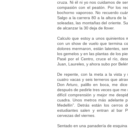
cruza. Ni él ni yo nos cuidamos de ser
compasión con el peatón. Por los rec
bochorno vaporoso. No recuerdo cuán
Salgo a la carrera 80 a la altura de la 
soleadas, las montañas del oriente. Su
de alcanzar la 30 deja de llover.
Calculo que estoy a unos quinientos
con un show de vuelo que termina con
dolores mermaron, están latentes, semb
los gemelos y en las plantas de los pi
Pasé por el Centro, cruce el río, de
Juan, Laureles, y ahora subo por Belén
De repente, con la meta a la vista y
cuatro vacas y seis terneros que atra
Don Arturo, palillo en boca, me dice
después de pedirle tres veces que me 
difícil comprensión y mejor me despi
cuadra. Unos metros más adelante pu
Medellín”. Detrás están los cerros d
estudiantes salen y entran al bar 
cervezas del viernes.
Sentado en una panadería de esquina