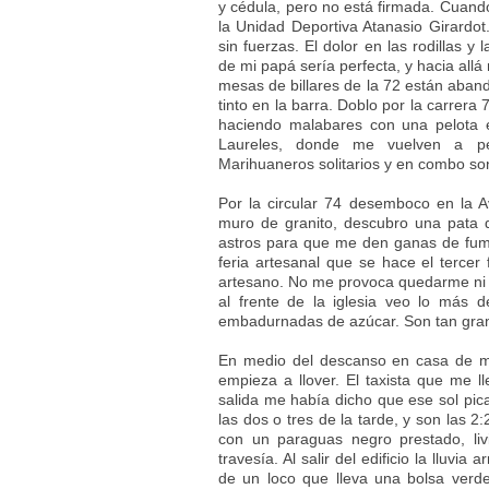
y cédula, pero no está firmada. Cuando
la Unidad Deportiva Atanasio Girardo
sin fuerzas. El dolor en las rodillas y
de mi papá sería perfecta, y hacia allá
mesas de billares de la 72 están aband
tinto en la barra. Doblo por la carrer
haciendo malabares con una pelota 
Laureles, donde me vuelven a pe
Marihuaneros solitarios y en combo son
Por la circular 74 desemboco en la 
muro de granito, descubro una pata 
astros para que me den ganas de fum
feria artesanal que se hace el terc
artesano. No me provoca quedarme ni un
al frente de la iglesia veo lo más d
embadurnadas de azúcar. Son tan gran
En medio del descanso en casa de mi
empieza a llover. El taxista que me l
salida me había dicho que ese sol pic
las dos o tres de la tarde, y son las 
con un paraguas negro prestado, li
travesía. Al salir del edificio la lluvi
de un loco que lleva una bolsa verde