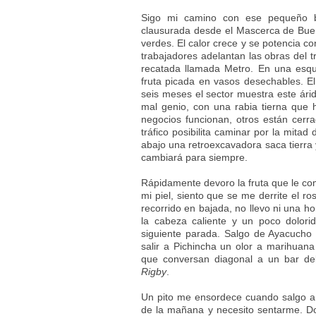
Sigo mi camino con ese pequeño b
clausurada desde el Mascerca de Buen
verdes. El calor crece y se potencia con
trabajadores adelantan las obras del 
recatada llamada Metro. En una esq
fruta picada en vasos desechables. E
seis meses el sector muestra este ári
mal genio, con una rabia tierna que 
negocios funcionan, otros están cerr
tráfico posibilita caminar por la mitad
abajo una retroexcavadora saca tierra 
cambiará para siempre.
Rápidamente devoro la fruta que le com
mi piel, siento que se me derrite el r
recorrido en bajada, no llevo ni una hor
la cabeza caliente y un poco dolorid
siguiente parada. Salgo de Ayacucho y
salir a Pichincha un olor a marihuan
que conversan diagonal a un bar de
Rigby
.
Un pito me ensordece cuando salgo a 
de la mañana y necesito sentarme. Doy