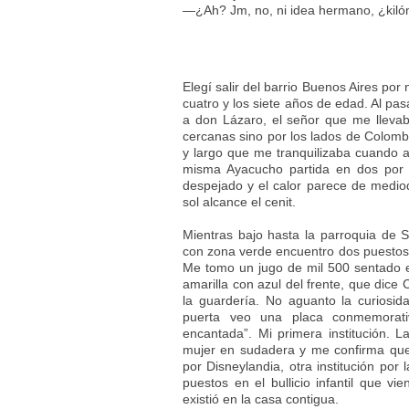
—¿Ah? Jm, no, ni idea hermano, ¿kiló
Elegí salir del barrio Buenos Aires por 
cuatro y los siete años de edad. Al pas
a don Lázaro, el señor que me llevab
cercanas sino por los lados de Colomb
y largo que me tranquilizaba cuando 
misma Ayacucho partida en dos por 
despejado y el calor parece de medio
sol alcance el cenit.
Mientras bajo hasta la parroquia de S
con zona verde encuentro dos puestos 
Me tomo un jugo de mil 500 sentado 
amarilla con azul del frente, que dice
la guardería. No aguanto la curiosid
puerta veo una placa conmemorati
encantada”. Mi primera institución. 
mujer en sudadera y me confirma que 
por Disneylandia, otra institución por
puestos en el bullicio infantil que v
existió en la casa contigua.