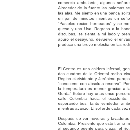
comercio ambulante; algunos señore
Alrededor de la fuente las palomas s
las alas. Me siento en una banca solit
un par de minutos mientras un señor 
“Pasteles recién horneados” y se me
queso y una Uva. Regreso a la banc
disculpas, se sienta a mi lado y pre
apuro el desayuno, devuelvo el enva
produce una breve molestia en las rodi
El Centro es una caldera infernal, gen
dos cuadras de la Oriental recibo ci
Regina clarividente y Jerónimo paraps
“conoceme con absoluta reserva”. Por e
la temperatura es menor gracias a l
Gorda” Botero hay unas once personas
calle Colombia hacia el occidente.
esperando bus, tanto vendedor ambu
mientras avanzo. El sol arde cada vez 
Después de ver neveras y lavadoras e
Colombia. Presiento que este tramo m
al segundo puente para cruzar el río,