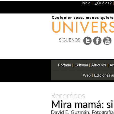
Inicio
|
¿Qué es?
|
SÍGUENOS:
Portada
|
Editorial
|
Artículos
|
Ar
Web
|
Ediciones a
Recorridos
Mira mamá: si
David E. Guzmán. Fotografías