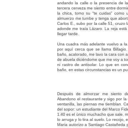
andando la calle o la presencia de la
tercera cerveza me siento entre dorm
la chica, tomo su “te cuidas” como u
almuerzo me tumbe y tenga que aborta
Carlos E., subo por la calle 51, cruzo 
adonde me traía Lázaro. La reja está
llegar tarde.
Una cuadra más adelante vuelvo a la 
por aquí cerca que se llama Billagio
baño, acalorado, me lavo la cara con a
de abuela diciéndome que me voy a torc
ni rastro de antisolar. Lo que en con
baño, en estas circunstancias es un pu
Después de almorzar me siento der
Abandono el restaurante y sigo por la 
ventanilla, las piernas me tiemblan. 
del sopor: un estudiante del Marco Fid
1:40 es el único muchacho que sale, m
lo arruga y lo tira al suelo. Lo recojo
Maria autorizo a Santiago Castañeda par