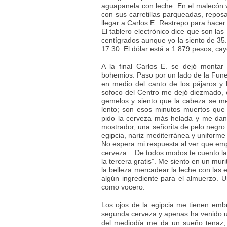
aguapanela con leche. En el malecón 
con sus carretillas parqueadas, repos
llegar a Carlos E. Restrepo para hace
El tablero electrónico dice que son la
centígrados aunque yo la siento de 35
17:30. El dólar está a 1.879 pesos, cay
A la final Carlos E. se dejó monta
bohemios. Paso por un lado de la Funer
en medio del canto de los pájaros y 
sofoco del Centro me dejó diezmado, el
gemelos y siento que la cabeza se me 
lento; son esos minutos
muertos que 
pido la cerveza más helada y me da
mostrador, una señorita de pelo negro 
egipcia, nariz mediterránea y uniforme
No espera mi respuesta al ver que empu
cerveza... De todos modos te cuento l
la tercera gratis”. Me siento en un muri
la belleza mercadear la leche con la
algún ingrediente para el almuerzo.
como vocero.
Los ojos de la egipcia me tienen embr
segunda cerveza y apenas ha venido u
del mediodía me da un sueño tenaz, 