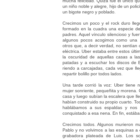
mucha felicidad. Quizá fue el único q
un niño noble y alegre, hijo de un poli
un bigote negro y poblado.
Crecimos un poco y el rock duro lle
formado en la cuadra una especie de
padres. Aquel vínculo silencioso y fue
algunos pocos acogimos como una re
otros que, a decir verdad, no sentían
eléctrica. Uber estaba entre estos últ
la oscuridad de aquellas casas a l
patadas y a escuchar los discos de B
riendo a carcajadas, cada vez que lleg
repartir bolillo por todos lados.
Una tarde corrió la voz: Uber tiene 
mujer sonriente, pequeñita y morena. 
casa y luego subían la escalera que ll
habían construido su propio cuarto. To
hablábamos a sus espaldas y nos
conquistado a esa nena. En fin, estábam
Crecimos todos. Algunos murieron m
Pablo y no volvimos a las esquinas a
grabadora plateada de Luis. Los so