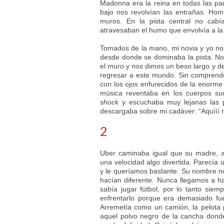
Madonna era la reina en todas las pa
bajo nos revolvían las entrañas. Ho
muros. En la pista central no cabí
atravesaban el humo que envolvía a la mu
Tomados de la mano, mi novia y yo n
desde donde se dominaba la pista. No
el muro y nos dimos un beso largo y de
regresar a este mundo. Sin comprend
con los ojos enfurecidos de la enorm
música reventaba en los cuerpos sud
shock
y escuchaba muy lejanas las p
descargaba sobre mi cadáver: “Aquííí 
2
Uber caminaba igual que su madre, a
una velocidad algo divertida. Parecía
y le queríamos bastante. Su nombre no
hacían diferente. Nunca llegamos a ha
sabía jugar fútbol, por lo tanto si
enfrentarlo porque era demasiado fu
Arremetía como un camión, la pelota
aquel polvo negro de la cancha dond