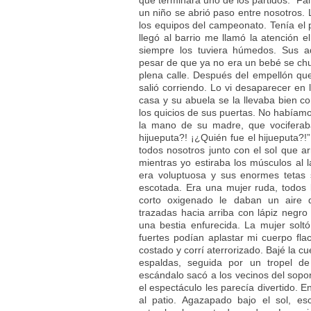
un niño se abrió paso entre nosotros.
los equipos del campeonato. Tenía el
llegó al barrio me llamó la atención 
siempre los tuviera húmedos. Sus 
pesar de que ya no era un bebé se chup
plena calle. Después del empellón qu
salió corriendo. Lo vi desaparecer en 
casa y su abuela se la llevaba bien 
los quicios de sus puertas. No habíam
la mano de su madre, que vociferaba
hijueputa?! ¡¿Quién fue el hijueputa?!”
todos nosotros junto con el sol que a
mientras yo estiraba los músculos al 
era voluptuosa y sus enormes tetas 
escotada. Era una mujer ruda, todos 
corto oxigenado le daban un aire d
trazadas hacia arriba con lápiz negr
una bestia enfurecida. La mujer solt
fuertes podían aplastar mi cuerpo fl
costado y corrí aterrorizado. Bajé la c
espaldas, seguida por un tropel de
escándalo sacó a los vecinos del sop
el espectáculo les parecía divertido. E
al patio. Agazapado bajo el sol, 