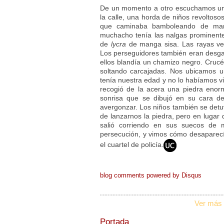
De un momento a otro escuchamos una 
la calle, una horda de niños revoltoso
que caminaba bamboleando de mane
muchacho tenía las nalgas prominente
de
lycra
de manga sisa. Las rayas vert
Los perseguidores también eran desg
ellos blandía un chamizo negro. Cruc
soltando carcajadas. Nos ubicamos u
tenía nuestra edad y no lo habíamos vi
recogió de la acera una piedra enorm
sonrisa que se dibujó en su cara d
avergonzar. Los niños también se detu
de lanzarnos la piedra, pero en lugar d
salió corriendo en sus suecos de 
persecución, y vimos cómo desaparecía
el cuartel de policía.
blog comments powered by
Disqus
Ver más 
Portada