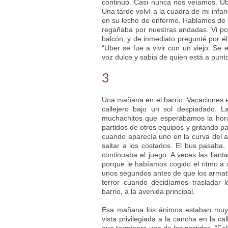
continuó. Casi nunca nos veíamos. Ub
Una tarde volví a la cuadra de mi infa
en su lecho de enfermo. Hablamos de l
regañaba por nuestras andadas. Vi po
balcón, y de inmediato pregunté por é
“Uber se fue a vivir con un viejo. Se 
voz dulce y sabia de quien está a punt
3
Una mañana en el barrio. Vacaciones e
callejero bajo un sol despiadado. 
muchachitos que esperábamos la hora
partidos de otros equipos y gritando p
cuando aparecía uno en la curva del an
saltar a los costados. El bus pasaba
continuaba el juego. A veces las llan
porque le habíamos cogido el ritmo a 
unos segundos antes de que los armat
terror cuando decidíamos trasladar l
barrio, a la avenida principal.
Esa mañana los ánimos estaban muy 
vista privilegiada a la cancha en la 
que terminara uno de los partidos. “Fa