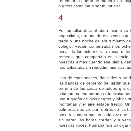
retumbar la puerta de madera. La muje
a gritos cómo iba a ser mi muerte.
4
Por aquellos días el aburrimiento se
angustiaba, era una de esas cosas qu
tarde o una noche de aburrimiento de
colegio. Recién comenzaban los oche
pesar de los esfuerzos, a veces el t
remedio que compartirlo en silencio
nuestras almas cuando esa niebla den
nos aplastaba sin remedio mientras las
Una de esas noches, decididos a no d
las bancas de cemento del jardín que
en una de las casas de adobe gris ubi
estábamos enamorados silenciosament
una trigueña de ojos negros y labios s
montañas y el aire estaba fresco. Un
palmeras que crecían detrás de las b
nosotros, como hacían cada vez que l
sin parar, las horas corrían y a vec
nuestras voces. Fumábamos un cigarri