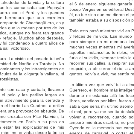
alrededor de la vida y la cultura
el 6 de enero siguiente ganarí
 que los comunicaba con Popayán
Josep Vergés en su editorial Dest
erra con el Perú, y los grandes
él, no fue sino que me dieran el p
e herradura que una carretera
también estaba a su disposición p
eropuerto de Chachagüí era, es y
cios que lo rodean por tres de los
Todo esto pasó mientras viví en P
ísica, aunque no fuera tan grande
y felices de mi vida. Ese mundo 
 me refugié. Muchos años después,
para siempre en mi memoria los 
 y fui condenado a cuatro años de
muchas veces mientras mi averi
 salí victorioso.
aquellas melancolías terribles
furia al suicidio, siempre tenía 
ra. La visión del pasado tulueño
recorrer sus calles, a respirar s
ersidad de Nariño en Torobajo. No
erupción; a oír correr el río, a 
 dominantes y los intransigentes de
áculos de la oligarquía valluna, ni
gentes. Volvía a vivir, me sentía 
otskistas.
La última vez que volví fui a al
nte con saco y corbata, llevando
Guerrero, el hombre más intelige
l pelo y las patillas largas en
durante mi estancia allá las luc
n atrevimiento para la cerrada y
libros, vendidos por kilos, fueron
 el barrio Las Cuadras, a orillas
sabía que sería mi último asomo 
, era una provocación absurda. De
el mal, pero ya me sentía desfal
me cruzaba con Pilar Narvión, la
volver a recorrerlos, cuando s
artamento en París o su piso en
amparó mientras escribía, no pie
estar las explicaciones de mis
Oyendo en la memoria sus campan
ue más, me enviaba desde la óptica
eneros de carnaval, o cortar e