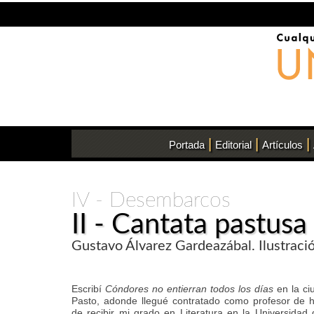
|
|
|
Portada
Editorial
Artículos
IV - Desembarcos
II - Cantata pastusa
Gustavo Álvarez Gardeazábal. Ilustrac
Escribí
Cóndores no entierran todos los días
en la ci
Pasto, adonde llegué contratado como profesor de
de recibir mi grado en Literatura en la Universidad d