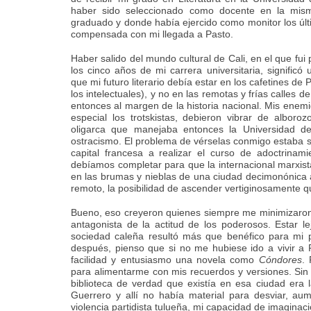
haber sido seleccionado como docente en la mis
graduado y donde había ejercido como monitor los ú
compensada con mi llegada a Pasto.
Haber salido del mundo cultural de Cali, en el que fui
los cinco años de mi carrera universitaria, signific
que mi futuro literario debía estar en los cafetines d
los intelectuales), y no en las remotas y frías calles 
entonces al margen de la historia nacional. Mis enemi
especial los trotskistas, debieron vibrar de albor
oligarca que manejaba entonces la Universidad d
ostracismo. El problema de vérselas conmigo estaba s
capital francesa a realizar el curso de adoctrinami
debíamos completar para que la internacional marxist
en las brumas y nieblas de una ciudad decimonónica 
remoto, la posibilidad de ascender vertiginosamente q
Bueno, eso creyeron quienes siempre me minimizaron
antagonista de la actitud de los poderosos. Estar l
sociedad caleña resultó más que benéfico para mi po
después, pienso que si no me hubiese ido a vivir a 
facilidad y entusiasmo una novela como
Cóndores
. 
para alimentarme con mis recuerdos y versiones. Sin 
biblioteca de verdad que existía en esa ciudad era 
Guerrero y allí no había material para desviar, aum
violencia partidista tulueña, mi capacidad de imaginac