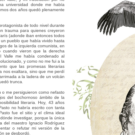
ma universidad donde me había
ltimos dos años quedó plenamente
 protagonista de todo nivel durante
ó un trauma para quienes creyeron
e París (adonde iban entonces todos
de un pueblo que había vivido hasta
gos de la izquierda comunista, en
ozo cuando vieron que la derecha
el Valle me había condenado al
olucionado, y como no me fui a la
ento que las promesas literarias
a nos exaltara, sino que me perdí
arrimada a la ladera de un volcán
uedó trunca.
 o me persiguieron como nefasto
ejos del bochornoso ámbito de la
sibilidad literaria. Hoy, 43 años
Pasto no habría escrito con tanta
Pasto fue el sitio y el clima ideal
dónde investigar, porque la única
la del maestro Ignacio Rodríguez
entar o refutar mi versión de la
ión se desbordó.