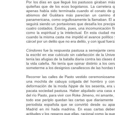
Por los días en que llegué los pastusos giraban más 
quiteñas que de los ecos bogotanos. La carretera
apenas había sido terminada cuando el conato de gu
abismos del Guáitara más parecían un camino d
panamericana, como orgullosamente la llamaban. El a
seguirá siendo un portaviones que desafía los precipi
cuatro costados. Existía, pues, una incomunicación f
como la espiritual y la intelectual. En esta ciudad
cuando la misma casta me impidió el avance político
cárcel por un delito que no era delito, y con igual fuerza
Cóndores
fue la respuesta pastusa a semejante censu
la escribí en ese cubículo sin calefacción de la Univ
tenía las afugias de la batalla diaria contra las clases
la vida caleña. No tenía que opinar distinto a los cen
someterme a los designios canallescos de las hordas tr
Recorrer las calles de Pasto vestido ceremoniosame
una mochila de cabuya colgada del hombro y con e
deformación de la moda
hippie
de los sesenta, era u
pacata sociedad pastusa. Haber alquilado una casa en
del río Pasto, para vivir con Roke Jimeno, mi amante
todo ese periplo quedan las cartas que diariamente 
periodista española que se convirtió desde su ap
Madrid en mi hada madrina. En esas cartas deben 
actitudes y los reparos que ellas, racional como la q