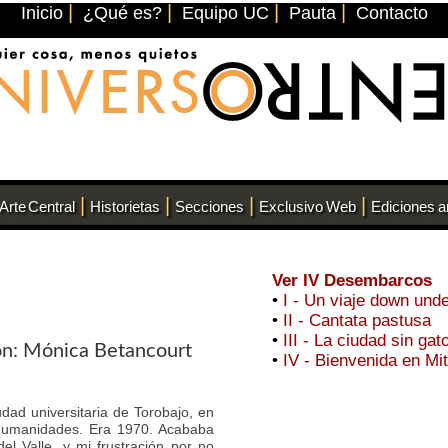
|
|
|
|
Inicio
¿Qué es?
Equipo UC
Pauta
Contacto
|
|
|
|
Arte Central
Historietas
Secciones
Exclusivo Web
Ediciones a
Ver IV Desembarcos
•
I - Un viaje down und
•
II - Cantata pastusa
•
III - La ciudad sin gat
ión: Mónica Betancourt
•
IV - Bienvenida en Mi
udad universitaria de Torobajo, en
 humanidades. Era 1970. Acababa
el Valle, y mi frustración por no