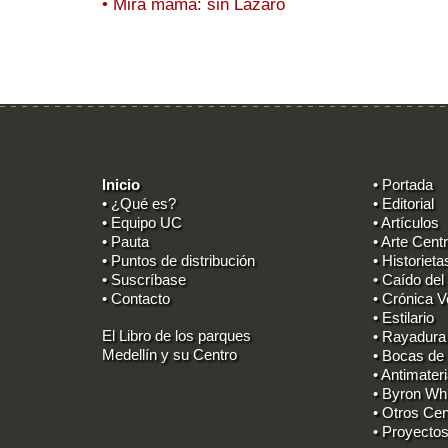
• Mira mamá: sin Lázaro
Inicio
• Portada
• ¿Qué es?
• Editorial
• Equipo UC
• Artículos
• Pauta
• Arte Centr
• Puntos de distribución
• Historieta
• Suscríbase
• Caído del
• Contacto
• Crónica V
• Estilario
El Libro de los parques
• Rayadura
Medellín y su Centro
• Bocas de
• Antimater
• Byron Wh
• Otros Cen
• Proyectos