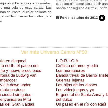
tampillas y los sobres engomados.
cabeceo sin cesar para decir una
do una sola de esas cartas. Las
habría conseguid
o escribir Cóndo
as de Pasto, el color brillante de
, acuclillándose en las calles para
El Porce, octubre de 2013
s.
Ver más Universo Centro N°50
sía en diagonal
L-O-R-I-C-A
 to north, el paseo del
Crónica de amor y odio
to y nueve erecciones
Los montañeros
fonía de Ludwig van
Balada trivial de Barrio Trist
embarcos:
Guerras lejanas
n viaje down under
Los hijos de los dioses
Cantata pastusa
Los videojuegos y yo
La ciudad sin gatos
El general de Santa Anna y l
Bienvenida en Mitú
del dulce
ías del Gran Caldas
Un paseo en el río con Raúl