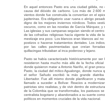
En aquel entonces Pasto era una ciudad gélida, no 
causa del dióxido de carbono. Los más de 2.600 m
vientos donde fue construida la convertían en el epic
jupiterinas. Era obligatorio usar ruana o abrigo pesa
digno de los mejores inviernos nórdicos. Todos vest
oscuros, como en las novelas de García Márquez, y s
Las iglesias y sus campanas seguían siendo el centro d
de las cofradías religiosas hacía vigente la vida de la
mestizaje era poco. Los blancos eran blancos así no
postizos o hacerse tratamientos dentales. Los indio
por las calles pavimentadas que creían forrad
quillacingas tributaban al inca poderoso y lejano.
Pasto se había caracterizado históricamente por ser
resistieron hasta mucho más allá de la fecha oficia
donde quisieron matar a Antonio Nariño, el gran precu
Pasto, la ciudad del mítico Agualongo, donde nunca q
el señor Sañudo escribió la más grande diatriba
Libertador. Fue allí mismo donde planificaron y mat
llamado a suceder a Bolívar. Reacios a modernizar
patriotas sino realistas, y de vivir dentro de estructur
de la Colombia que se transformaba, los pastusos se
centralista bogotano y abandonados a su suerte como 
políticos en momentos cruciales de la vida nacional.