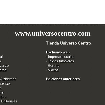
www.universocentro.com
Tienda Universo Centro
Exclusivo web
al
-
Impresos locales
s
-
Textos futboleros
 zarzo
-
Galería
erde
-
Videos
 Alzheimer
Ediciones anteriores
 ceniza
ia
ite
tros
 Editoriales