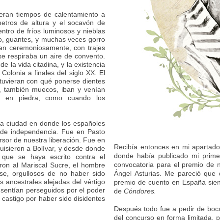
eran tiempos de calentamiento a
etros de altura y el socavón de
entro de fríos luminosos y nieblas
do, guantes, y muchas veces gorro
ían ceremoniosamente, con trajes
e respiraba un aire de convento.
e la vida citadina, y la existencia
 Colonia a finales del siglo XX. El
 tuvieran con qué ponerse dientes
s, también muecos, iban y venían
as en piedra, como cuando los
 la ciudad en donde los españoles
l de independencia. Fue en Pasto
rsor de nuestra liberación. Fue en
Recibía entonces en mi apartado
uisieron a Bolívar, y desde donde
donde había publicado mi primer
 que se haya escrito contra el
convocatoria para el premio de n
aron al Mariscal Sucre, el hombre
se, orgullosos de no haber sido
Ángel Asturias. Me pareció que
as ancestrales alejadas del vértigo
premio de cuento en España siend
 sentían perseguidos por el poder
de
Cóndores.
castigo por haber sido disidentes
Después todo fue a pedir de boca
del concurso en forma limitada,