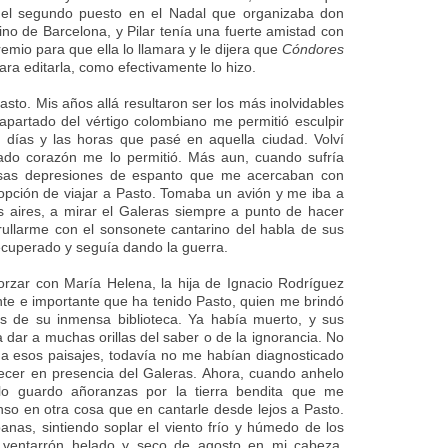
a el segundo puesto en el Nadal que organizaba don
ino de Barcelona, y Pilar tenía una fuerte amistad con
remio para que ella lo llamara y le dijera que
Cóndores
ara editarla, como efectivamente lo hizo.
asto. Mis años allá resultaron ser los más inolvidables
apartado del vértigo colombiano me permitió esculpir
días y las horas que pasé en aquella ciudad. Volví
ado corazón me lo permitió. Más aun, cuando sufría
, esas depresiones de espanto que me acercaban con
la opción de viajar a Pasto. Tomaba un avión y me iba a
us aires, a mirar el Galeras siempre a punto de hacer
arrullarme con el sonsonete cantarino del habla de sus
recuperado y seguía dando la guerra.
morzar con María Helena, la hija de Ignacio Rodríguez
nte e importante que ha tenido Pasto, quien me brindó
es de su inmensa biblioteca. Ya había muerto, y sus
 a dar a muchas orillas del saber o de la ignorancia. No
a esos paisajes, todavía no me habían diagnosticado
lecer en presencia del Galeras. Ahora, cuando anhelo
olo guardo añoranzas por la tierra bendita que me
nso en otra cosa que en cantarle desde lejos a Pasto.
as, sintiendo soplar el viento frío y húmedo de los
l ventarrón helado y seco de agosto en mi cabeza,