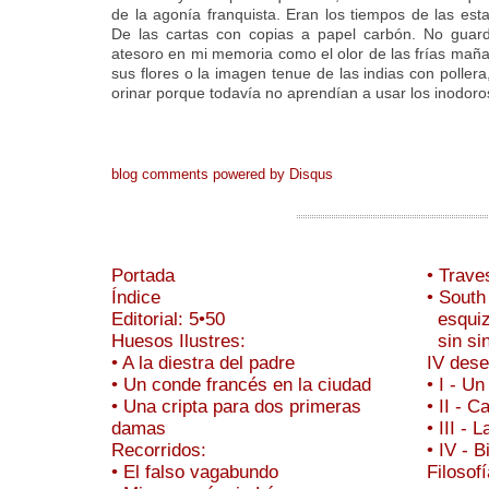
de la agonía franquista. Eran los tiempos de las es
De las cartas con copias a papel carbón. No guar
atesoro en mi memoria como el olor de las frías mañan
sus flores o la imagen tenue de las indias con pollera
orinar porque todavía no aprendían a usar los inodoro
blog comments powered by
Disqus
Portada
• Trave
Índice
• South
Editorial: 5•50
esquizi
Huesos Ilustres:
sin sin
• A la diestra del padre
IV des
• Un conde francés en la ciudad
• I - U
• Una cripta para dos primeras
• II - 
damas
• III - 
Recorridos:
• IV - 
• El falso vagabundo
Filosof