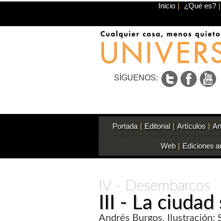
Inicio
|
¿Qué es?
|
SÍGUENOS:
Portada
|
Editorial
|
Artículos
|
Ar
Web
|
Ediciones a
IV - Desembarcos
III -
La ciudad 
Andrés Burgos. Ilustración: 