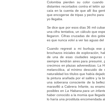
Colombia pierden su color cuando
distantes recortados contra el telón a
caía en la cuenta de que allí iba ge
que encogerse de tripas y pecho para d
yo llegaba.
Se dice que por esos días 36 mil cuban
una cifra tentativa, un cálculo que es
llegaron. Cifras cruzadas de dos gobi
es que nunca volví a ver las aguas de
Cuando regresé a mi burbuja ese p
brochazos iniciales de exploración, h
de una de esas ciudades seguras de
siempre tendrán aires para presumir, 
crecimos en plazas advenedizas. La 
melancólica, al mínimo descuido de 
naturalidad los títulos que había dejad
la pintura arañada por el salitre y la
una soberana consciente de la bellez
maravilló a Cabrera Infante, su enamo
posibles en
La Habana para un infante
haber conocido a la momia que llegada
lo haría una prostituta encomendada al 