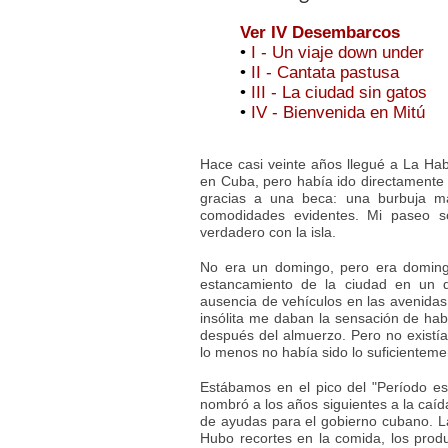
Ver IV Desembarcos
•
I - Un viaje down under
•
II - Cantata pastusa
•
III - La ciudad sin gatos
•
IV - Bienvenida en Mitú
Hace casi veinte años llegué a La Hab
en Cuba, pero había ido directamente d
gracias a una beca: una burbuja ma
comodidades evidentes. Mi paseo sol
verdadero con la isla.
No era un domingo, pero era doming
estancamiento de la ciudad en un d
ausencia de vehículos en las avenidas 
insólita me daban la sensación de habe
después del almuerzo. Pero no existía
lo menos no había sido lo suficienteme
Estábamos en el pico del "Período esp
nombró a los años siguientes a la caída
de ayudas para el gobierno cubano. L
Hubo recortes en la comida, los produ