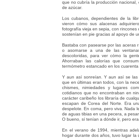
que no cubría la producción nacional, 
de azúcar.
Los cubanos, dependientes de la libr
vieron cómo sus alacenas adquirier
fotografía vieja en sepia, con rincone
sostenían en pie gracias al apoyo de 
Bastaba con pasearse por las aceras 
o asomarse a una de las ventanas
descoloridas, para ver cómo la gent
Ahorraban las calorías que consumi
termómetro estancado en los cuarenta
Y aun así sonreían. Y aun así se las
que en últimas eran todos, con la nec
chismes, nimiedades y lugares com
cotidianos que no encontraban en nin
carácter caribeño los libraría de cual
escapan de Corea del Norte. Era una
despelote. En coma, pero viva. Nada 
de aguas tibias en una pecera, a pesar
O bueno, sí tenían a dónde ir, pero er
En el verano de 1994, mientras adel
hogar durante dos años, tuvo lugar la ú