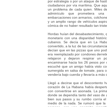
por estrategia o por un ataque de hast
ciudadanos por vía marítima. Que aquel
un problema de cada quien. Miles de
adminículo que prometiera una f
embarcaciones con armarios, colchones
y un amplio rango de vehículos aspira
cómica de no haber resultado tan tris
Hordas huían del desabastecimiento, q
monetario con una disparidad históri
cubanos. Se decía que en La Hab
convertido, a la luz de las circunstanc
decían que en las pizzas que uno podí
era reemplazado por condones derret
relajaron y dejaron respirar un
encaminarse hacia los 26 pesos por d
escuché que un amigo había visto co
sumergida en salsa de tomate, para 
vendería bajo cuerda y llevaría a más d
Llegó a decirse que el descontento ha
corazón de La Habana había despert
con convertirse en asonada. La prim
donde se dependía tanto del vaso de 
bien sus pasos y su rumbo corría el
medio de la nada. Se rumoró que la 