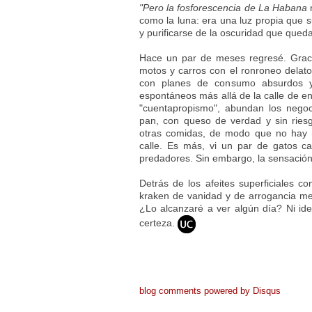
"Pero la fosforescencia de La Habana
n
como la luna: era una luz propia que s
y purificarse de la oscuridad que queda
Hace un par de meses regresé. Gracia
motos y carros con el ronroneo delator
con planes de consumo absurdos y l
espontáneos más allá de la calle de en
"cuentapropismo", abundan los negoc
pan, con queso de verdad y sin riesg
otras comidas, de modo que no hay 
calle. Es más, vi un par de gatos 
predadores. Sin embargo, la sensaci
Detrás de los afeites superficiales 
kraken de vanidad y de arrogancia m
¿Lo alcanzaré a ver algún día? Ni i
certeza
.
blog comments powered by
Disqus