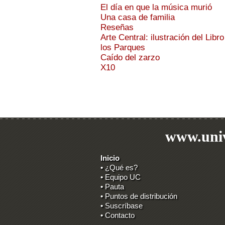
El día en que la música murió
Una casa de familia
Reseñas
Arte Central: ilustración del Libro
los Parques
Caído del zarzo
X10
www.univ
Inicio
• ¿Qué es?
• Equipo UC
• Pauta
• Puntos de distribución
• Suscríbase
• Contacto