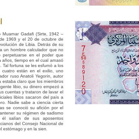
l
vo Muamar Gadafi (Sirte, 1942 –
 de 1969 y el 20 de octubre de
evolución de Libia. Detrás de su
ba un hombre calculador que no
e perpetuarse en el poder que
a años, tiempo en el cual amasó
. Tal fortuna se les esfumó a los
 cuatro están en el exilio, uno
dor ruso Anatoli Yegorin, autor
a estaba claro que los miembros
rigente libio, su dinero empezó a
s cuentas y trataron de lavar el
ciales libios sacaron del país a
oro. Nadie sabe a ciencia cierta
as se conoció su afición por el
mantener su régimen de sadismo
n él salían de sus aposentos
icianos del Consejo Nacional de
l estómago y en la sien.