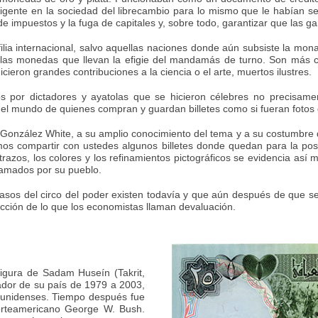
igente en la sociedad del librecambio para lo mismo que le habían s
 de impuestos y la fuga de capitales y, sobre todo, garantizar que la
ilia internacional, salvo aquellas naciones donde aún subsiste la mona
las monedas que llevan la efigie del mandamás de turno. Son más co
cieron grandes contribuciones a la ciencia o el arte, muertos ilustres.
s por dictadores y ayatolas que se hicieron célebres no precisame
l mundo de quienes compran y guardan billetes como si fueran fotos d
o González White, a su amplio conocimiento del tema y a su costumbre 
os compartir con ustedes algunos billetes donde quedan para la po
trazos, los colores y los refinamientos pictográficos se evidencia así
 amados por su pueblo.
sos del circo del poder existen todavía y que aún después de que se 
ección de lo que los economistas llaman devaluación.
 figura de Sadam Huseín (Takrit,
ador de su país de 1979 a 2003,
ounidenses. Tiempo después fue
norteamericano George W. Bush.