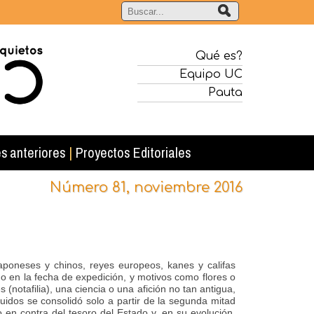
Qué es?
Equipo UC
Pauta
s anteriores
|
Proyectos Editoriales
Número 81, noviembre 2016
oneses y chinos, reyes europeos, kanes y califas
o en la fecha de expedición, y motivos como flores o
s (notafilia), una ciencia o una afición no tan antigua,
uidos se consolidó solo a partir de la segunda mitad
en contra del tesoro del Estado y, en su evolución,