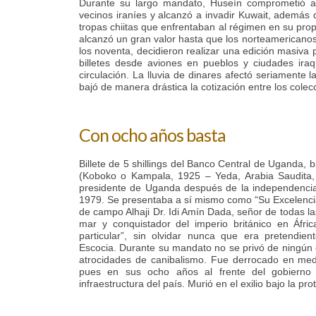
Durante su largo mandato, Huseín comprometió a
vecinos iraníes y alcanzó a invadir Kuwait, además
tropas chiitas que enfrentaban al régimen en su propio
alcanzó un gran valor hasta que los norteamericanos
los noventa, decidieron realizar una edición masiva 
billetes desde aviones en pueblos y ciudades iraqu
circulación. La lluvia de dinares afectó seriamente 
bajó de manera drástica la cotización entre los colecc
Con ocho años basta
Billete de 5 shillings del Banco Central de Uganda, 
(Koboko o Kampala, 1925 – Yeda, Arabia Saudita, 2
presidente de Uganda después de la independencia
1979. Se presentaba a sí mismo como “Su Excelencia e
de campo Alhaji Dr. Idi Amín Dada, señor de todas las
mar y conquistador del imperio británico en Áfr
particular”, sin olvidar nunca que era pretendien
Escocia. Durante su mandato no se privó de ningún c
atrocidades de canibalismo. Fue derrocado en med
pues en sus ocho años al frente del gobierno
infraestructura del país. Murió en el exilio bajo la p