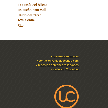
La tiranía del billete
Un sueño para Meli
Caído del zarzo
Arte Central
X10
•
universocentro.com
•
contacto@universocentro.com
• Todos los derechos reservados
• Medellín / Colombia