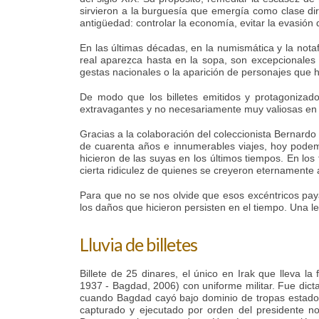
sirvieron a la burguesía que emergía como clase dir
antigüedad: controlar la economía, evitar la evasión
En las últimas décadas, en la numismática y la notaf
real aparezca hasta en la sopa, son excepcionales 
gestas nacionales o la aparición de personajes que hi
De modo que los billetes emitidos y protagonizado
extravagantes y no necesariamente muy valiosas en e
Gracias a la colaboración del coleccionista Bernard
de cuarenta años e innumerables viajes, hoy podem
hicieron de las suyas en los últimos tiempos. En los 
cierta ridiculez de quienes se creyeron eternamente
Para que no se nos olvide que esos excéntricos paya
los daños que hicieron persisten en el tiempo. Una l
Lluvia de billetes
Billete de 25 dinares, el único en Irak que lleva la
1937 - Bagdad, 2006) con uniforme militar. Fue dict
cuando Bagdad cayó bajo dominio de tropas estad
capturado y ejecutado por orden del presidente 