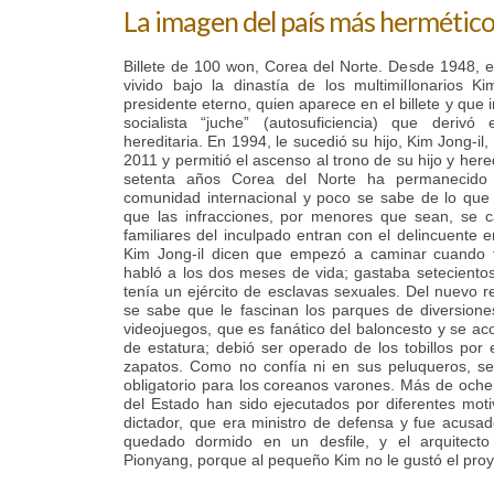
La imagen del país más hermétic
Billete de 100 won, Corea del Norte. Desde 1948, es
vivido bajo la dinastía de los multimillonarios K
presidente eterno, quien aparece en el billete y que
socialista “juche” (autosuficiencia) que derivó
hereditaria. En 1994, le sucedió su hijo, Kim Jong-il,
2011 y permitió el ascenso al trono de su hijo y her
setenta años Corea del Norte ha permanecido 
comunidad internacional y poco se sabe de lo que 
que las infracciones, por menores que sean, se 
familiares del inculpado entran con el delincuente
Kim Jong-il dicen que empezó a caminar cuando 
habló a los dos meses de vida; gastaba setecientos
tenía un ejército de esclavas sexuales. Del nuevo r
se sabe que le fascinan los parques de diversiones,
videojuegos, que es fanático del baloncesto y se ac
de estatura; debió ser operado de los tobillos por
zapatos. Como no confía ni en sus peluqueros, se
obligatorio para los coreanos varones. Más de ochen
del Estado han sido ejecutados por diferentes motiv
dictador, que era ministro de defensa y fue acusado
quedado dormido en un desfile, y el arquitecto 
Pionyang, porque al pequeño Kim no le gustó el proy