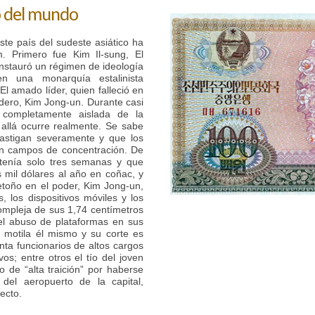
o del mundo
te país del sudeste asiático ha
im. Primero fue Kim Il-sung, El
 instauró un régimen de ideología
 en una monarquía estalinista
 El amado líder, quien falleció en
edero, Kim Jong-un. Durante casi
completamente aislada de la
allá ocurre realmente. Se sabe
castigan severamente y que los
 en campos de concentración. De
tenía solo tres semanas y que
 mil dólares al año en coñac, y
etoño en el poder, Kim Jong-un,
 los dispositivos móviles y los
ompleja de sus 1,74 centímetros
 el abuso de plataformas en sus
 motila él mismo y su corte es
ta funcionarios de altos cargos
os; entre otros el tío del joven
 de “alta traición” por haberse
del aeropuerto de la capital,
ecto.