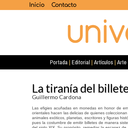
Inicio
Contacto
Portada
|
Editorial
|
Artículos
|
Arte
La tiranía del billet
Guillermo Cardona
Las efigies acuñadas en monedas en honor de empe
orientales hacen las delicias de quienes colecciona
animales exóticos, planetas, escritores y figuras histó
pues la costumbre de emitir billetes de manera sist
del siglo XIX. Su propósito, remediar la escasez d