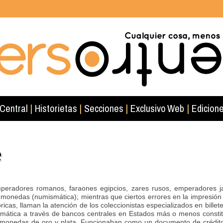
 Central
|
Historietas
|
Secciones
|
Exclusivo Web
|
Edicione
e
radores romanos, faraones egipcios, zares rusos, emperadores jap
n monedas (numismática); mientras que ciertos errores en la impresión 
ricas, llaman la atención de los coleccionistas especializados en billete
emática a través de bancos centrales en Estados más o menos constit
e monedas de oro y plata. Funcionaban como un documento de crédito 