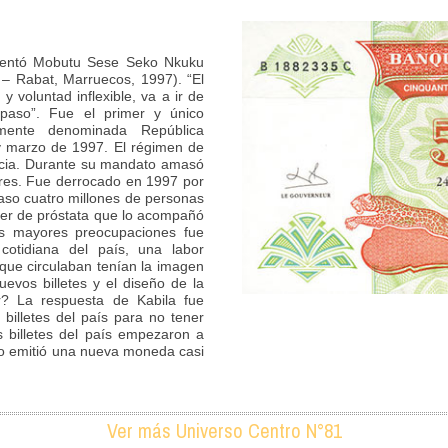
nventó Mobutu Sese Seko Nkuku
– Rabat, Marruecos, 1997). “El
 voluntad inflexible, va a ir de
paso”. Fue el primer y único
lmente denominada República
y marzo de 1997. El régimen de
racia. Durante su mandato amasó
ares. Fue derrocado en 1997 por
paso cuatro millones de personas
er de próstata que lo acompañó
us mayores preocupaciones fue
cotidiana del país, una labor
que circulaban tenían la imagen
uevos billetes y el diseño de la
? La respuesta de Kabila fue
 billetes del país para no tener
s billetes del país empezaron a
erno emitió una nueva moneda casi
Ver más Universo Centro N°81