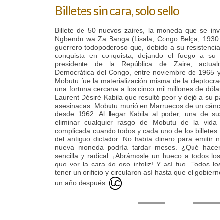
Billetes sin cara, solo sello
Billete de 50 nuevos zaires, la moneda que se i
Ngbendu wa Za Banga (Lisala, Congo Belga, 1930 
guerrero todopoderoso que, debido a su resistencia y
conquista en conquista, dejando el fuego a su 
presidente de la República de Zaire, actua
Democrática del Congo, entre noviembre de 1965 
Mobutu fue la materialización misma de la cleptoc
una fortuna cercana a los cinco mil millones de dól
Laurent Désiré Kabila que resultó peor y dejó a su 
asesinadas. Mobutu murió en Marruecos de un cánc
desde 1962. Al llegar Kabila al poder, una de s
eliminar cualquier rasgo de Mobutu de la vida 
complicada cuando todos y cada uno de los billetes 
del antiguo dictador. No había dinero para emitir n
nueva moneda podría tardar meses. ¿Qué hacer
sencilla y radical: ¡Abrámosle un hueco a todos los
que ver la cara de ese infeliz! Y así fue. Todos lo
tener un orificio y circularon así hasta que el gobi
un año después.