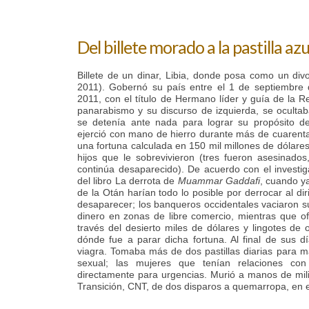
Del billete morado a la pastilla azu
Billete de un dinar, Libia, donde posa como un di
2011). Gobernó su país entre el 1 de septiembre
2011, con el título de Hermano líder y guía de la R
panarabismo y su discurso de izquierda, se oculta
se detenía ante nada para lograr su propósito d
ejerció con mano de hierro durante más de cuarent
una fortuna calculada en 150 mil millones de dólares
hijos que le sobrevivieron (tres fueron asesinados,
continúa desaparecido). De acuerdo con el investiga
del libro La derrota de
Muammar Gaddafi
, cuando y
de la Otán harían todo lo posible por derrocar al di
desaparecer; los banqueros occidentales vaciaron su
dinero en zonas de libre comercio, mientras que ofi
través del desierto miles de dólares y lingotes de 
dónde fue a parar dicha fortuna. Al final de sus dí
viagra. Tomaba más de dos pastillas diarias para 
sexual; las mujeres que tenían relaciones co
directamente para urgencias. Murió a manos de mil
Transición, CNT, de dos disparos a quemarropa, en e