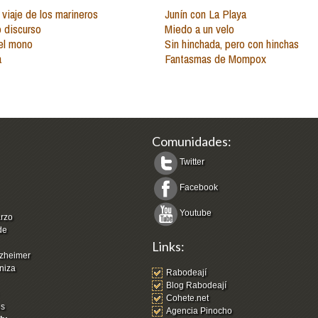
 viaje de los marineros
Junín con La Playa
 discurso
Miedo a un velo
el mono
Sin hinchada, pero con hinchas
a
Fantasmas de Mompox
Comunidades:
Twitter
Facebook
Youtube
arzo
de
Links:
zheimer
niza
Rabodeají
Blog Rabodeají
Cohete.net
os
Agencia Pinocho