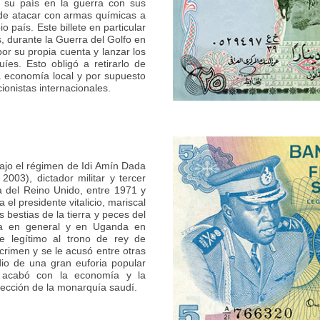
 su país en la guerra con sus
 de atacar con armas químicas a
 país. Este billete en particular
, durante la Guerra del Golfo en
por su propia cuenta y lanzar los
íes. Esto obligó a retirarlo de
la economía local y por supuesto
ionistas internacionales.
bajo el régimen de Idi Amín Dada
003), dictador militar y tercer
 del Reino Unido, entre 1971 y
l presidente vitalicio, mariscal
 bestias de la tierra y peces del
ica en general y en Uganda en
te legítimo al trono de rey de
rimen y se le acusó entre otras
io de una gran euforia popular
 acabó con la economía y la
rotección de la monarquía saudí.