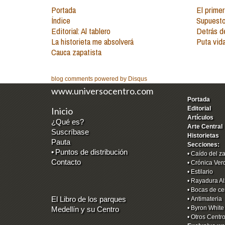
Portada
El primer
Índice
Supuesto
Editorial: Al tablero
Detrás d
La historieta me absolverá
Puta vid
Cauca zapatista
blog comments powered by
Disqus
www.universocentro.com
Portada
Editorial
Inicio
Artículos
¿Qué es?
Arte Central
Suscríbase
Historietas
Pauta
Secciones:
•
Puntos de distribución
•
Caído del z
Contacto
•
Crónica Ver
•
Estilario
•
Rayadura Al
•
Bocas de ce
El Libro de los parques
•
Antimateria
•
Byron White
Medellín y su Centro
•
Otros Centr