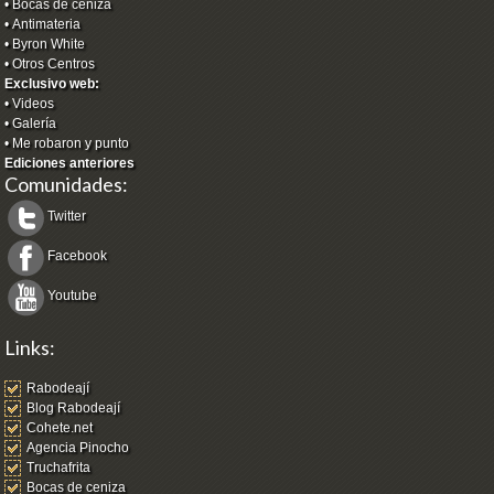
•
Bocas de ceniza
•
Antimateria
•
Byron White
•
Otros Centros
Exclusivo web:
•
Videos
•
Galería
•
Me robaron y punto
Ediciones anteriores
Comunidades:
Twitter
Facebook
Youtube
Links:
Rabodeají
Blog Rabodeají
Cohete.net
Agencia Pinocho
Truchafrita
Bocas de ceniza