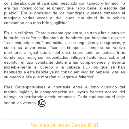
consideraba que el cannabis mezclado con tabaco y fumado no
era tan nocivo como el
bhang
, que “solo bebe la escoria del
pueblo”. Era el preferido de los mendigos, quienes tomaban el
menjunje varias veces al día, pues “por virtud de la bebida
caminaban con más brío y agilidad”.
En sus crónicas, Chardin cuenta que entre las tres y las cuatro de
la tarde los cafés se llenaban de hombres que buscaban en este
“licor estupefaciente” una salida a sus angustias y desgracias, y
suelta su advertencia: “con el tiempo su empleo se vuelve
mortífero, al igual que el del opio, sobre todo en países fríos
donde sus malignas propiedades influyen tanto más sobre el
espíritu; el uso constante deforma las complexiones y debilita
increíblemente el cuerpo y la cabeza (…) los que se han
habituado a esta bebida ya no consiguen vivir sin beberla, y tal es
su apego a ella que morirían si llegara a faltarles”.
Para Davenport-hines el contraste entre el tono divertido del
marino inglés y la desaprobación del joyero francés acerca del
bhang
, ha perdurado desde entonces. Cada cual cuenta el viaje
según los vientos.
Ver más Universo Centro N°81