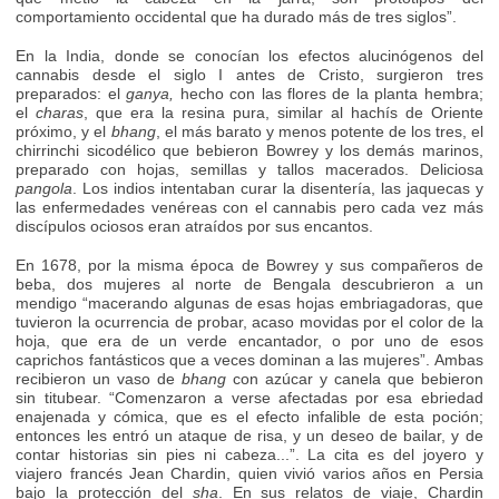
comportamiento occidental que ha durado más de tres siglos”.
En la India, donde se conocían los efectos alucinógenos del
cannabis desde el siglo I antes de Cristo, surgieron tres
preparados: el
ganya,
hecho con las flores de la planta hembra;
el
charas
, que era la resina pura, similar al hachís de Oriente
próximo, y el
bhang
, el más barato y menos potente de los tres, el
chirrinchi sicodélico que bebieron Bowrey y los demás marinos,
preparado con hojas, semillas y tallos macerados. Deliciosa
pangola
. Los indios intentaban curar la disentería, las jaquecas y
las enfermedades venéreas con el cannabis pero cada vez más
discípulos ociosos eran atraídos por sus encantos.
En 1678, por la misma época de Bowrey y sus compañeros de
beba, dos mujeres al norte de Bengala descubrieron a un
mendigo “macerando algunas de esas hojas embriagadoras, que
tuvieron la ocurrencia de probar, acaso movidas por el color de la
hoja, que era de un verde encantador, o por uno de esos
caprichos fantásticos que a veces dominan a las mujeres”. Ambas
recibieron un vaso de
bhang
con azúcar y canela que bebieron
sin titubear. “Comenzaron a verse afectadas por esa ebriedad
enajenada y cómica, que es el efecto infalible de esta poción;
entonces les entró un ataque de risa, y un deseo de bailar, y de
contar historias sin pies ni cabeza...”. La cita es del joyero y
viajero francés Jean Chardin, quien vivió varios años en Persia
bajo la protección del
sha
. En sus relatos de viaje, Chardin