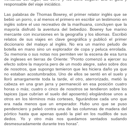
responsable del viaje iniciático.
Las palabras de Thomas Bowrey, el primer relator inglés que se
bebió un porro, o al menos el primero en escribir un testimonio en
inglés sobre el uso recreativo de la marihuana, concluyen que la
mayoría disfrutó la aventura del bebedizo. Bowrey fue marino
mercante con incursiones en la geografía y los idiomas. Escribió
relatos de sus viajes en clave geográfica y publicó el primer
diccionario del malayo al inglés. No era un marino peludo de
botella en mano sino un explorador de copa y peluca enrolada.
Su memoria o sus notas nos permiten ver la escena de esa turra
de ingleses en tierras de Oriente: “Pronto comenzó a ejercer su
efecto sobre la mayoría pero de un modo alegre, salvo sobre dos
de nosotros, que supongo temieron que les hiciera daño ya que
no estaban acostumbrados. Uno de ellos se sentó en el suelo y
lloró amargamente toda la tarde, el otro, aterrorizado, metió la
cabeza en una gran jarra y permaneció en esa posición cuatro
horas o más; cuatro o cinco de nosotros se tendieron sobre los
tapices (que cubrían el suelo del aposento) elogiándose unos a
otros en los términos más corteses, figurándose cada uno que
era nada menos que un emperador. Hubo uno que se puso
pendenciero y peleó contra una de las columnas de madera del
pórtico hasta que apenas quedó la piel en los nudillos de sus
dedos. Yo y otro más nos quedamos sentados sudando
desmesuradamente durante tres horas”.