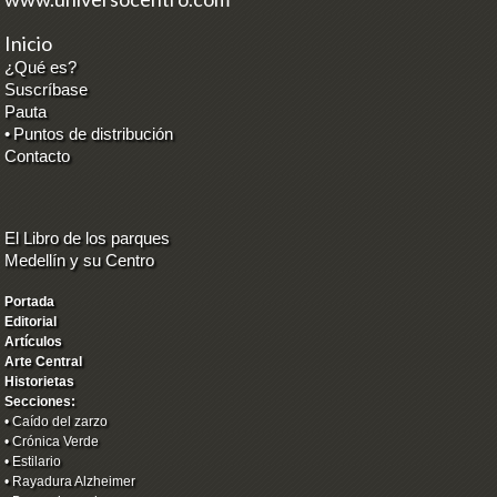
Inicio
¿Qué es?
Suscríbase
Pauta
•
Puntos de distribución
Contacto
El Libro de los parques
Medellín y su Centro
Portada
Editorial
Artículos
Arte Central
Historietas
Secciones:
•
Caído del zarzo
•
Crónica Verde
•
Estilario
•
Rayadura Alzheimer