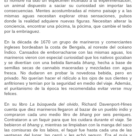
El hombre ha sido un espécimen inclinado a la experimentación,
un animal dispuesto a saciar su curiosidad sin importar las
consecuencias. Mentes acostumbradas al mismo paisaje y a las
mismas aguas necesitan explorar otras sensaciones, pulsos
donde la realidad adquiere nuevas figuras. Necesitan alterar la
conciencia, encontrar una pócima, la pócima, que cambie el tedio
por la embriaguez.
En la década de 1670 un grupo de marineros y comerciantes
ingleses bordeaban la costa de Bengala, al noreste del océano
Índico. Cansados de emborracharse con las mismas aguas, los
marineros vieron con especial curiosidad que los nativos gozaban
y se divertían con una bebida llamada
bhang
, hecha a base de
semillas secas de cannabis maceradas y mezcladas con agua
fresca. No dudaron en probar la novedosa bebida, pero en
privado. No querían hacer el ridículo a los ojos de sus clientes y
anfitriones y temían por la seguridad en medio del viaje. Además,
el puritanismo de la época les recomendaba evitar verse muy
felices.
En su libro
La búsqueda del olvido
, Richard Davenport-Hines
cuenta que diez marineros llegaron al bazar de un pueblo indio y
compraron cada uno medio litro de
bhang
por seis peniques.
Contrataron a un faquir para que los cuidara durante el viaje. Se
bebieron el
bhang
y, mientras se limpiaban con la manga del saco
las comisuras de los labios, el faquir fue hasta cada una de las
ventanas del lugar, las cerró y les echó seguro. Era el guía y