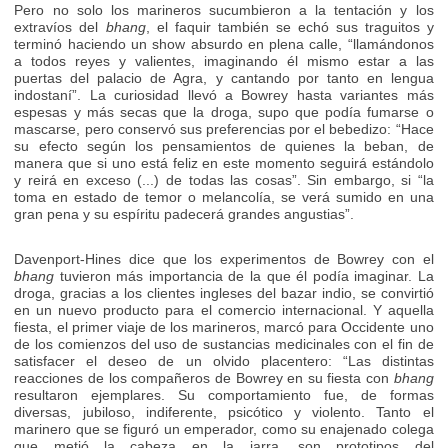
Pero no solo los marineros sucumbieron a la tentación y los
extravíos del
bhang
, el faquir también se echó sus traguitos y
terminó haciendo un show absurdo en plena calle, “llamándonos
a todos reyes y valientes, imaginando él mismo estar a las
puertas del palacio de Agra, y cantando por tanto en lengua
indostaní”. La curiosidad llevó a Bowrey hasta variantes más
espesas y más secas que la droga, supo que podía fumarse o
mascarse, pero conservó sus preferencias por el bebedizo: “Hace
su efecto según los pensamientos de quienes la beban, de
manera que si uno está feliz en este momento seguirá estándolo
y reirá en exceso (...) de todas las cosas”. Sin embargo, si “la
toma en estado de temor o melancolía, se verá sumido en una
gran pena y su espíritu padecerá grandes angustias”.
Davenport-Hines dice que los experimentos de Bowrey con el
bhang
tuvieron más importancia de la que él podía imaginar. La
droga, gracias a los clientes ingleses del bazar indio, se convirtió
en un nuevo producto para el comercio internacional. Y aquella
fiesta, el primer viaje de los marineros, marcó para Occidente uno
de los comienzos del uso de sustancias medicinales con el fin de
satisfacer el deseo de un olvido placentero: “Las distintas
reacciones de los compañeros de Bowrey en su fiesta con
bhang
resultaron ejemplares. Su comportamiento fue, de formas
diversas, jubiloso, indiferente, psicótico y violento. Tanto el
marinero que se figuró un emperador, como su enajenado colega
que metió la cabeza en la jarra, son prototipos del