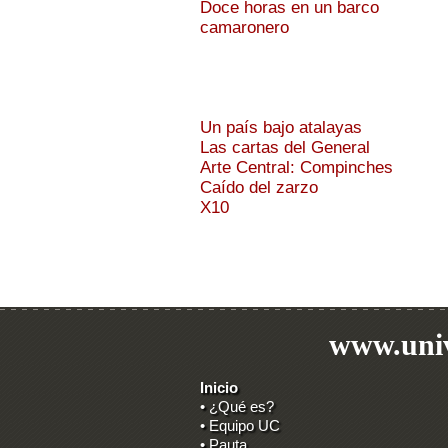
Doce horas en un barco
camaronero
Un país bajo atalayas
Las cartas del General
Arte Central: Compinches
Caído del zarzo
X10
www.univ
Inicio
• ¿Qué es?
• Equipo UC
• Pauta