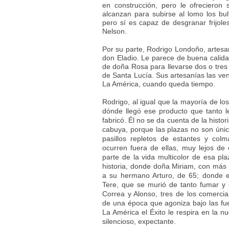
en construcción, pero le ofrecieron
alcanzan para subirse al lomo los b
pero sí es capaz de desgranar frijole
Nelson.
Por su parte, Rodrigo Londoño, artes
don Eladio. Le parece de buena calida
de doña Rosa para llevarse dos o tres 
de Santa Lucía. Sus artesanías las ven
La América, cuando queda tiempo.
Rodrigo, al igual que la mayoría de l
dónde llegó ese producto que tanto le
fabricó. Él no se da cuenta de la hist
cabuya, porque las plazas no son únic
pasillos repletos de estantes y col
ocurren fuera de ellas, muy lejos de e
parte de la vida multicolor de esa p
historia, donde doña Miriam, con más 
a su hermano Arturo, de 65; donde e
Tere, que se murió de tanto fumar y
Correa y Alonso, tres de los comerci
de una época que agoniza bajo las fue
La América el Éxito le respira en la 
silencioso, expectante.