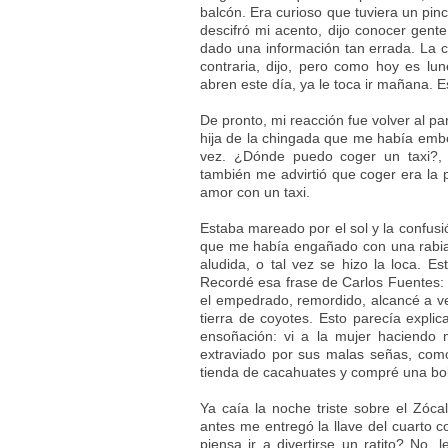
balcón. Era curioso que tuviera un pin
descifró mi acento, dijo conocer gen
dado una información tan errada. La 
contraria, dijo, pero como hoy es lu
abren este día, ya le toca ir mañana. 
De pronto, mi reacción fue volver al pa
hija de la chingada que me había embol
vez. ¿Dónde puedo coger un taxi?, 
también me advirtió que coger era la p
amor con un taxi.
Estaba mareado por el sol y la confusió
que me había engañado con una rabia a
aludida, o tal vez se hizo la loca. E
Recordé esa frase de Carlos Fuentes: 
el empedrado, remordido, alcancé a ver
tierra de coyotes. Esto parecía explic
ensoñación: vi a la mujer haciendo 
extraviado por sus malas señas, como
tienda de cacahuates y compré una bols
Ya caía la noche triste sobre el Zóca
antes me entregó la llave del cuarto 
piensa ir a divertirse un ratito? No, 