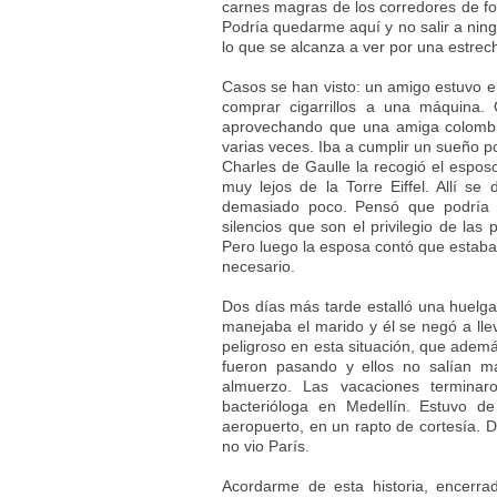
carnes magras de los corredores de fo
Podría quedarme aquí y no salir a ning
lo que se alcanza a ver por una estre
Casos se han visto: un amigo estuvo en
comprar cigarrillos a una máquina. 
aprovechando que una amiga colombian
varias veces. Iba a cumplir un sueño p
Charles de Gaulle la recogió el espos
muy lejos de la Torre Eiffel. Allí s
demasiado poco. Pensó que podría t
silencios que son el privilegio de las
Pero luego la esposa contó que estaba
necesario.
Dos días más tarde estalló una huelga
manejaba el marido y él se negó a lle
peligroso en esta situación, que ademá
fueron pasando y ellos no salían más
almuerzo. Las vacaciones terminar
bacterióloga en Medellín. Estuvo d
aeropuerto, en un rapto de cortesía. 
no vio París.
Acordarme de esta historia, encerra