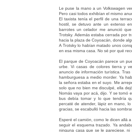
Le puse la mano a un Volkswagen verd
Pero casi todos exhibían el mismo anun
El taxista tenía el perfil de una terr
hostil, se detuvo ante un extenso e
barrotes un celador me anunció que
Trotsky. Además estaba cerrada por tr
hacia la plaza de Coyoacán, donde algú
A Trotsky lo habían matado unos conspi
en esa misma casa. No sé por qué reco
El parque de Coyoacán parece un pueb
urbe. Vi casas de colores tierra y v
anuncio de información turística. Tr
hamburguesa a medio morder. Ya habí
la señora estaba en el suyo. Me arrepe
solo que no bien me disculpé, ella dej
Nomás vaya por acá, dijo. Y se tomó el
bus debía tomar y lo que tendría q
percaté de atender, lápiz en mano, lo 
gracias, se escabulló hacia las sombra
Esperé el camión, como le dicen allá a
seguir el esquema trazado. Ya andaba 
ninguna casa que se le pareciese, n