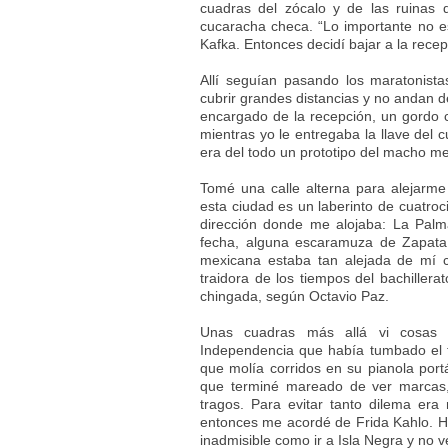
cuadras del zócalo y de las ruinas 
cucaracha checa. “Lo importante no es
Kafka. Entonces decidí bajar a la recep
Allí seguían pasando los maratonist
cubrir grandes distancias y no andan d
encargado de la recepción, un gordo c
mientras yo le entregaba la llave del 
era del todo un prototipo del macho me
Tomé una calle alterna para alejarme
esta ciudad es un laberinto de cuatro
dirección donde me alojaba: La Pal
fecha, alguna escaramuza de Zapata
mexicana estaba tan alejada de mí c
traidora de los tiempos del bachillera
chingada, según Octavio Paz.
Unas cuadras más allá vi cosas 
Independencia que había tumbado el te
que molía corridos en su pianola portá
que terminé mareado de ver marcas
tragos. Para evitar tanto dilema er
entonces me acordé de Frida Kahlo. 
inadmisible como ir a Isla Negra y no v