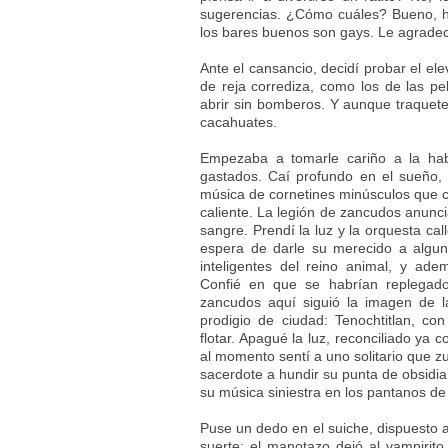
sugerencias. ¿Cómo cuáles? Bueno, 
los bares buenos son gays. Le agradec
Ante el cansancio, decidí probar el el
de reja corrediza, como los de las pe
abrir sin bomberos. Y aunque traquetea
cacahuates.
Empezaba a tomarle cariño a la hab
gastados. Caí profundo en el sueño
música de cornetines minúsculos que c
caliente. La legión de zancudos anunci
sangre. Prendí la luz y la orquesta cal
espera de darle su merecido a algu
inteligentes del reino animal, y ade
Confié en que se habrían replegado
zancudos aquí siguió la imagen de 
prodigio de ciudad: Tenochtitlan, co
flotar. Apagué la luz, reconciliado ya 
al momento sentí a uno solitario que 
sacerdote a hundir su punta de obsidian
su música siniestra en los pantanos de
Puse un dedo en el suiche, dispuesto a
suerte; el manotazo dejó al vampirit