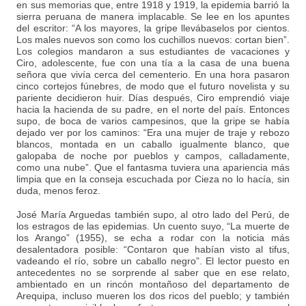
en sus memorias que, entre 1918 y 1919, la epidemia barrió la
sierra peruana de manera implacable. Se lee en los apuntes
del escritor: “A los mayores, la gripe llevábaselos por cientos.
Los males nuevos son como los cuchillos nuevos: cortan bien”.
Los colegios mandaron a sus estudiantes de vacaciones y
Ciro, adolescente, fue con una tía a la casa de una buena
señora que vivía cerca del cementerio. En una hora pasaron
cinco cortejos fúnebres, de modo que el futuro novelista y su
pariente decidieron huir. Días después, Ciro emprendió viaje
hacia la hacienda de su padre, en el norte del país. Entonces
supo, de boca de varios campesinos, que la gripe se había
dejado ver por los caminos: “Era una mujer de traje y rebozo
blancos, montada en un caballo igualmente blanco, que
galopaba de noche por pueblos y campos, calladamente,
como una nube”. Que el fantasma tuviera una apariencia más
limpia que en la conseja escuchada por Cieza no lo hacía, sin
duda, menos feroz.
José María Arguedas también supo, al otro lado del Perú, de
los estragos de las epidemias. Un cuento suyo, “La muerte de
los Arango” (1955), se echa a rodar con la noticia más
desalentadora posible: “Contaron que habían visto al tifus,
vadeando el río, sobre un caballo negro”. El lector puesto en
antecedentes no se sorprende al saber que en ese relato,
ambientado en un rincón montañoso del departamento de
Arequipa, incluso mueren los dos ricos del pueblo; y también