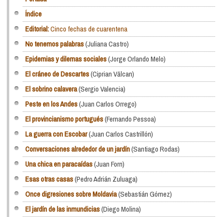
Índice
Editorial:
Cinco fechas de cuarentena
No tenemos palabras
(Juliana Castro)
Epidemias y dilemas sociales
(Jorge Orlando Melo)
El cráneo de Descartes
(Ciprian Vălcan)
El sobrino calavera
(Sergio Valencia)
Peste en los Andes
(Juan Carlos Orrego)
El provincianismo portugués
(Fernando Pessoa)
La guerra con Escobar
(Juan Carlos Castrillón)
Conversaciones alrededor de un jardín
(Santiago Rodas)
Una chica en paracaídas
(Juan Forn)
Esas otras casas
(Pedro Adrián Zuluaga)
Once digresiones sobre Moldavia
(Sebastián Gómez)
El jardín de las inmundicias
(Diego Molina)