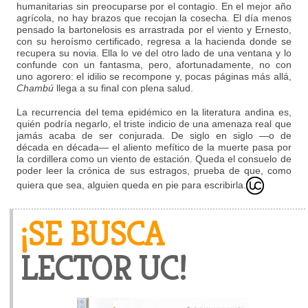
humanitarias sin preocuparse por el contagio. En el mejor año
agrícola, no hay brazos que recojan la cosecha. El día menos
pensado la bartonelosis es arrastrada por el viento y Ernesto,
con su heroísmo certificado, regresa a la hacienda donde se
recupera su novia. Ella lo ve del otro lado de una ventana y lo
confunde con un fantasma, pero, afortunadamente, no con
uno agorero: el idilio se recompone y, pocas páginas más allá,
Chambú
llega a su final con plena salud.
La recurrencia del tema epidémico en la literatura andina es,
quién podría negarlo, el triste indicio de una amenaza real que
jamás acaba de ser conjurada. De siglo en siglo —o de
década en década— el aliento mefítico de la muerte pasa por
la cordillera como un viento de estación. Queda el consuelo de
poder leer la crónica de sus estragos, prueba de que, como
quiera que sea, alguien queda en pie para escribirla.
¡SE BUSCA
LECTOR UC!