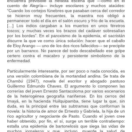
encuentra previsible la nefasta escena que —como en el
cuento de Alegría— incluye escolares y muchos ataúdes:
“Cuando los cortejos fúnebres que pasaban cerca del corredor
se hicieron muy frecuentes, la maestra nos obligó a
permanecer todo el día en el salón oscuro y frío de la escuela.
[…] Los indios cargaban a los muertos en unos féretros
toscos; y muchas veces los brazos del cadáver sobresalían
por los bordes”. En el paroxismo de la epidemia, el sacristán
discurre la que ve como única solución: hacer que el caballo
de Eloy Arango — uno de los dos ricos fallecidos— se precipite
por un barranco. No parece del todo descabellado ese golpe
certero contra el macabro y persistente simbolismo de la
enfermedad.
Particularmente interesante, por ser poco o nada conocida, es
una versión colombiana de la mortandad andina. Se trata de
Chambú
(1947), novela del escritor y abogado pastuso
Guillermo Edmundo Chaves. El argumento lo componen las
correrías del joven Ernesto Santacoloma por varios escenarios
de la heterogénea geografía nariñense. En los cerros del
Imayá, en la hacienda Huilquipamba, tiene lugar la que, sin
duda, es la principal entre las subtramas que conforman la
novela: la historia de amor de Ernesto y Gabriela, la hija de un
rico agricultor y negociante de Pasto. Cuando el joven cree
haber obtenido, por fin, el sí, surge un terrible contratiempo:
estalla una epidemia de bartonelosis que siega las vidas de
muchos jornaleros y que, incluso, muerde la salud de