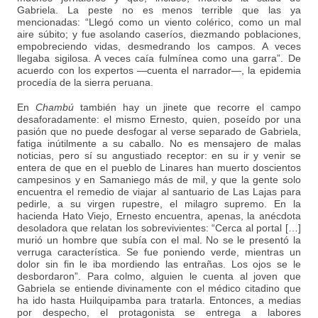
Gabriela. La peste no es menos terrible que las ya
mencionadas: “Llegó como un viento colérico, como un mal
aire súbito; y fue asolando caseríos, diezmando poblaciones,
empobreciendo vidas, desmedrando los campos. A veces
llegaba sigilosa. A veces caía fulmínea como una garra”. De
acuerdo con los expertos —cuenta el narrador—, la epidemia
procedía de la sierra peruana.
En
Chambú
también hay un jinete que recorre el campo
desaforadamente: el mismo Ernesto, quien, poseído por una
pasión que no puede desfogar al verse separado de Gabriela,
fatiga inútilmente a su caballo. No es mensajero de malas
noticias, pero sí su angustiado receptor: en su ir y venir se
entera de que en el pueblo de Linares han muerto doscientos
campesinos y en Samaniego más de mil, y que la gente solo
encuentra el remedio de viajar al santuario de Las Lajas para
pedirle, a su virgen rupestre, el milagro supremo. En la
hacienda Hato Viejo, Ernesto encuentra, apenas, la anécdota
desoladora que relatan los sobrevivientes: “Cerca al portal […]
murió un hombre que subía con el mal. No se le presentó la
verruga característica. Se fue poniendo verde, mientras un
dolor sin fin le iba mordiendo las entrañas. Los ojos se le
desbordaron”. Para colmo, alguien le cuenta al joven que
Gabriela se entiende divinamente con el médico citadino que
ha ido hasta Huilquipamba para tratarla. Entonces, a medias
por despecho, el protagonista se entrega a labores