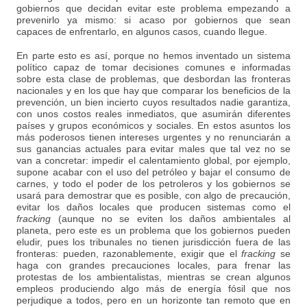
gobiernos que decidan evitar este problema empezando a
prevenirlo ya mismo: si acaso por gobiernos que sean
capaces de enfrentarlo, en algunos casos, cuando llegue.
En parte esto es así, porque no hemos inventado un sistema
político capaz de tomar decisiones comunes e informadas
sobre esta clase de problemas, que desbordan las fronteras
nacionales y en los que hay que comparar los beneficios de la
prevención, un bien incierto cuyos resultados nadie garantiza,
con unos costos reales inmediatos, que asumirán diferentes
países y grupos económicos y sociales. En estos asuntos los
más poderosos tienen intereses urgentes y no renunciarán a
sus ganancias actuales para evitar males que tal vez no se
van a concretar: impedir el calentamiento global, por ejemplo,
supone acabar con el uso del petróleo y bajar el consumo de
carnes, y todo el poder de los petroleros y los gobiernos se
usará para demostrar que es posible, con algo de precaución,
evitar los daños locales que producen sistemas como el
fracking
(aunque no se eviten los daños ambientales al
planeta, pero este es un problema que los gobiernos pueden
eludir, pues los tribunales no tienen jurisdicción fuera de las
fronteras: pueden, razonablemente, exigir que el
fracking
se
haga con grandes precauciones locales, para frenar las
protestas de los ambientalistas, mientras se crean algunos
empleos produciendo algo más de energía fósil que nos
perjudique a todos, pero en un horizonte tan remoto que en