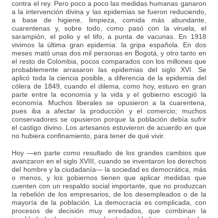
contra el rey. Pero poco a poco las medidas humanas ganaron
a la intervención divina y las epidemias se fueron reduciendo,
a base de higiene, limpieza, comida más abundante,
cuarentenas y, sobre todo, como pasó con la viruela, el
sarampión, el polio y el tifo, a punta de vacunas. En 1918
vivimos la última gran epidemia: la gripa española. En dos
meses mató unas dos mil personas en Bogotá, y otro tanto en
el resto de Colombia, pocos comparados con los millones que
probablemente arrasaron las epidemias del siglo XVI. Se
aplicó toda la ciencia posible, a diferencia de la epidemia del
cólera de 1849, cuando el dilema, como hoy, estuvo en gran
parte entre la economía y la vida y el gobierno escogió la
economía. Muchos liberales se opusieron a la cuarentena,
pues iba a afectar la producción y el comercio; muchos
conservadores se opusieron porque la población debía sufrir
el castigo divino. Los artesanos estuvieron de acuerdo en que
no hubiera confinamiento, para tener de qué vivir.
Hoy —en parte como resultado de los grandes cambios que
avanzaron en el siglo XVIII, cuando se inventaron los derechos
del hombre y la ciudadanía— la sociedad es democrática, más
o menos, y los gobiernos tienen que aplicar medidas que
cuenten con un respaldo social importante, que no produzcan
la rebelión de los empresarios, de los desempleados o de la
mayoría de la población. La democracia es complicada, con
procesos de decisión muy enredados, que combinan la