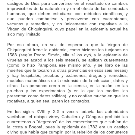
castigos de Dios para convertirse en el resultado de cambios
imprevisibles de la naturaleza y en el efecto de las conductas
humanas, que deben estudiarse con métodos científicos, y
que pueden combatirse y precaverse con cuarentenas,
vacunas y remedios, y no únicamente con rogativas a la
Virgen de Chiquinquirá, cuyo papel en la epidemia actual ha
sido muy limitado.
Por eso ahora, en vez de esperar a que la Virgen de
Chiquinquirá frene la epidemia, como hicieron los tunjanos en
1588 (según Pedro Simón, ella sí los oyó, y la epidemia de
viruelas se acabó a los seis meses), se aplican cuarentenas
(como lo hizo Pamplona ese mismo año, y se libró de las
muertes que le tocaron a otras provincias en esos seis meses)
y hay hospitales, pruebas y exámenes, drogas y remedios,
modelos matemáticos de la extensión de la infección, datos y
cifras. Las personas creen en la ciencia, en la razón, en las
pruebas y los experimentos (y en lo que los medios les
presentan como datos sólidos), y no confían mucho en que las
rogativas, a quien sea, paren los contagios.
En los siglos XVIII y XIX a veces todavía las autoridades
vacilaban: el obispo virrey Caballero y Góngora prohibió las
cuarentenas o “degredos” de los comerciantes que subían de
la costa a Bogotá, pues la epidemia de 1782 era un castigo
divino que había que cumplir, por la rebelión de los comuneros