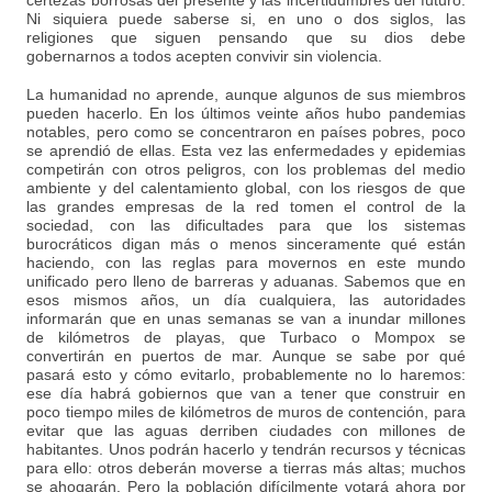
certezas borrosas del presente y las incertidumbres del futuro.
Ni siquiera puede saberse si, en uno o dos siglos, las
religiones que siguen pensando que su dios debe
gobernarnos a todos acepten convivir sin violencia.
La humanidad no aprende, aunque algunos de sus miembros
pueden hacerlo. En los últimos veinte años hubo pandemias
notables, pero como se concentraron en países pobres, poco
se aprendió de ellas. Esta vez las enfermedades y epidemias
competirán con otros peligros, con los problemas del medio
ambiente y del calentamiento global, con los riesgos de que
las grandes empresas de la red tomen el control de la
sociedad, con las dificultades para que los sistemas
burocráticos digan más o menos sinceramente qué están
haciendo, con las reglas para movernos en este mundo
unificado pero lleno de barreras y aduanas. Sabemos que en
esos mismos años, un día cualquiera, las autoridades
informarán que en unas semanas se van a inundar millones
de kilómetros de playas, que Turbaco o Mompox se
convertirán en puertos de mar. Aunque se sabe por qué
pasará esto y cómo evitarlo, probablemente no lo haremos:
ese día habrá gobiernos que van a tener que construir en
poco tiempo miles de kilómetros de muros de contención, para
evitar que las aguas derriben ciudades con millones de
habitantes. Unos podrán hacerlo y tendrán recursos y técnicas
para ello: otros deberán moverse a tierras más altas; muchos
se ahogarán. Pero la población difícilmente votará ahora por