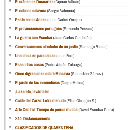
El cráneo de Descartes
(Ciprian Vălcan)
El sobrino calavera
(Sergio Valencia)
Peste en los Andes
(Juan Carlos Orrego)
El provincianismo portugués
(Fernando Pessoa)
La guerra con Escobar
(Juan Carlos Castrillón)
Conversaciones alrededor de un jardín
(Santiago Rodas)
Una chica en paracaídas
(Juan Forn)
Esas otras casas
(Pedro Adrián Zuluaga)
Once digresiones sobre Moldavia
(Sebastián Gómez)
El jardín de las inmundicias
(Diego Molina)
¡Lazareto, levántate!
Caído del Zarzo: Letra menuda
(Elkin Obregón S.)
Arte Central: Tiempo de perros mudos
(David Escobar Parra)
X10: Distanciamiento
CLASIFICADOS DE QUARENTENA