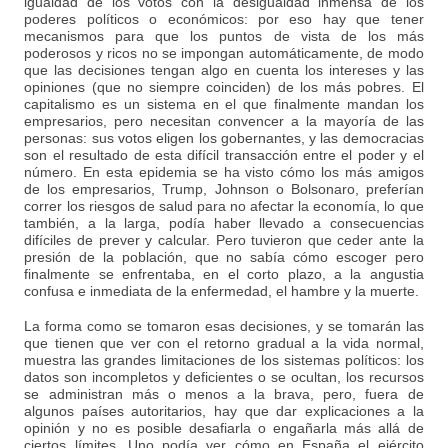
igualdad de los votos con la desigualdad inmensa de los
poderes políticos o económicos: por eso hay que tener
mecanismos para que los puntos de vista de los más
poderosos y ricos no se impongan automáticamente, de modo
que las decisiones tengan algo en cuenta los intereses y las
opiniones (que no siempre coinciden) de los más pobres. El
capitalismo es un sistema en el que finalmente mandan los
empresarios, pero necesitan convencer a la mayoría de las
personas: sus votos eligen los gobernantes, y las democracias
son el resultado de esta difícil transacción entre el poder y el
número. En esta epidemia se ha visto cómo los más amigos
de los empresarios, Trump, Johnson o Bolsonaro, preferían
correr los riesgos de salud para no afectar la economía, lo que
también, a la larga, podía haber llevado a consecuencias
difíciles de prever y calcular. Pero tuvieron que ceder ante la
presión de la población, que no sabía cómo escoger pero
finalmente se enfrentaba, en el corto plazo, a la angustia
confusa e inmediata de la enfermedad, el hambre y la muerte.
La forma como se tomaron esas decisiones, y se tomarán las
que tienen que ver con el retorno gradual a la vida normal,
muestra las grandes limitaciones de los sistemas políticos: los
datos son incompletos y deficientes o se ocultan, los recursos
se administran más o menos a la brava, pero, fuera de
algunos países autoritarios, hay que dar explicaciones a la
opinión y no es posible desafiarla o engañarla más allá de
ciertos límites. Uno podía ver cómo en España el ejército