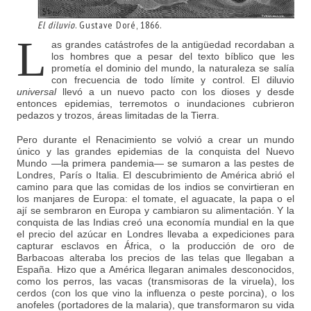
El diluvio
. Gustave Doré, 1866.
L
as grandes catástrofes de la antigüedad recordaban a
los hombres que a pesar del texto bíblico que les
prometía el dominio del mundo, la naturaleza se salía
con frecuencia de todo límite y control. El diluvio
universal
llevó a un nuevo pacto con los dioses y desde
entonces epidemias, terremotos o inundaciones cubrieron
pedazos y trozos, áreas limitadas de la Tierra.
Pero durante el Renacimiento se volvió a crear un mundo
único y las grandes epidemias de la conquista del Nuevo
Mundo —la primera pandemia— se sumaron a las pestes de
Londres, París o Italia. El descubrimiento de América abrió el
camino para que las comidas de los indios se convirtieran en
los manjares de Europa: el tomate, el aguacate, la papa o el
ají se sembraron en Europa y cambiaron su alimentación. Y la
conquista de las Indias creó una economía mundial en la que
el precio del azúcar en Londres llevaba a expediciones para
capturar esclavos en África, o la producción de oro de
Barbacoas alteraba los precios de las telas que llegaban a
España. Hizo que a América llegaran animales desconocidos,
como los perros, las vacas (transmisoras de la viruela), los
cerdos (con los que vino la influenza o peste porcina), o los
anofeles (portadores de la malaria), que transformaron su vida