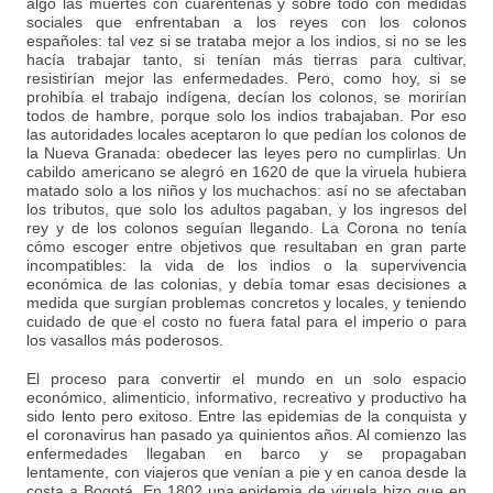
algo las muertes con cuarentenas y sobre todo con medidas
sociales que enfrentaban a los reyes con los colonos
españoles: tal vez si se trataba mejor a los indios, si no se les
hacía trabajar tanto, si tenían más tierras para cultivar,
resistirían mejor las enfermedades. Pero, como hoy, si se
prohibía el trabajo indígena, decían los colonos, se morirían
todos de hambre, porque solo los indios trabajaban. Por eso
las autoridades locales aceptaron lo que pedían los colonos de
la Nueva Granada: obedecer las leyes pero no cumplirlas. Un
cabildo americano se alegró en 1620 de que la viruela hubiera
matado solo a los niños y los muchachos: así no se afectaban
los tributos, que solo los adultos pagaban, y los ingresos del
rey y de los colonos seguían llegando. La Corona no tenía
cómo escoger entre objetivos que resultaban en gran parte
incompatibles: la vida de los indios o la supervivencia
económica de las colonias, y debía tomar esas decisiones a
medida que surgían problemas concretos y locales, y teniendo
cuidado de que el costo no fuera fatal para el imperio o para
los vasallos más poderosos.
El proceso para convertir el mundo en un solo espacio
económico, alimenticio, informativo, recreativo y productivo ha
sido lento pero exitoso. Entre las epidemias de la conquista y
el coronavirus han pasado ya quinientos años. Al comienzo las
enfermedades llegaban en barco y se propagaban
lentamente, con viajeros que venían a pie y en canoa desde la
costa a Bogotá. En 1802 una epidemia de viruela hizo que en