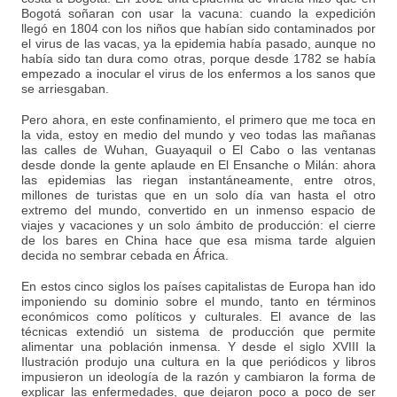
Bogotá soñaran con usar la vacuna: cuando la expedición
llegó en 1804 con los niños que habían sido contaminados por
el virus de las vacas, ya la epidemia había pasado, aunque no
había sido tan dura como otras, porque desde 1782 se había
empezado a inocular el virus de los enfermos a los sanos que
se arriesgaban.
Pero ahora, en este confinamiento, el primero que me toca en
la vida, estoy en medio del mundo y veo todas las mañanas
las calles de Wuhan, Guayaquil o El Cabo o las ventanas
desde donde la gente aplaude en El Ensanche o Milán: ahora
las epidemias las riegan instantáneamente, entre otros,
millones de turistas que en un solo día van hasta el otro
extremo del mundo, convertido en un inmenso espacio de
viajes y vacaciones y un solo ámbito de producción: el cierre
de los bares en China hace que esa misma tarde alguien
decida no sembrar cebada en África.
En estos cinco siglos los países capitalistas de Europa han ido
imponiendo su dominio sobre el mundo, tanto en términos
económicos como políticos y culturales. El avance de las
técnicas extendió un sistema de producción que permite
alimentar una población inmensa. Y desde el siglo XVIII la
Ilustración produjo una cultura en la que periódicos y libros
impusieron un ideología de la razón y cambiaron la forma de
explicar las enfermedades, que dejaron poco a poco de ser