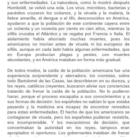
y sus enfermedades. La naturaleza, como lo mostró después
Humboldt, se volvió una sola. Los virus, microbios, bacterias y
parásitos cruzaron los océanos, y la viruela y la malaria, la
fiebre amarilla, el dengue o el tifo, desconocidos en América,
ayudaron a que la población de este continente cayera entre
un ochenta y un noventa por ciento en cien años, mientras la
sífilis cruzaba el Atlántico y se regaba por Francia o Italia. El
aislamiento había ahorrado muchas muertes, pues los
americanos no morían antes de viruela ni los europeos de
sífilis, aunque en cada lado había algunas enfermedades, que
en Europa producían plagas y pestes, con muertes
abundantes, y en América mataban en forma más gradual.
De todos modos, la caída de la población americana fue una
experiencia sorprendente y aterradora: los cronistas, sobre
todo Bartolomé de las Casas, las describieron en su dureza, y
los reyes, católicos creyentes, buscaron aliviar sus conciencias
tratando de frenar la caída de la población. No lo pudieron
hacer, porque el proceso escapaba a sus conocimientos y a
sus formas de decisión: los españoles no sabían lo que estaba
pasando y la medicina era incapaz de encontrar remedios
para estas enfermedades. El hecho de que los americanos se
contagiaran de viruela, pero los españoles pudieran resistirla,
era incomprensible. Y los mecanismos de decisión, que
concentraban la autoridad en los reyes, tampoco eran
apropiados ni oportunos. Los gobernantes trataban de frenar