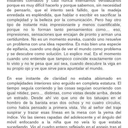
instantes colmados y casi nunca intentamos verbalizarlos
porque es muy difícil hacerlo y porque sabemos, sin necesidad
de pensarlo, que el intento será fallido, que la madeja
enredada es espléndida, que hablar o escribir es sacrificar la
complejidad y la belleza por la comunicación. Pero hay otro
tipo de instante más impresionante y menos cuantificable,
porque no lo forman tanto pensamientos como… eso,
impresiones, sensaciones que encajan de pronto y arman una
certidumbre. No es un momento eureka, cuando uno resuelve
un problema con una idea repentina. Es más bien una especie
de epifanía, cuando uno deja de ver el mundo como problema
y se descubre como solución. Lo explico mal. Es el momento
cuando uno entiende que tampoco coincide exactamente con
lo visto y no le pesa que así sea, cuando descubre la viga en
su propio ojo y ve que sirve para apuntalar el mundo.
En ese instante de claridad no estaba abismado en
complejidades interiores sino erguido en completa estatura. El
tiempo seguía corriendo y las cosas seguían ocurriendo con
igual nitidez, pero… distintas, como vistas desde arriba, desde
un estrado. Desde ahí vio que uno de los tatuajes en el
hombro de la barista eran dos ochos y no cuatro círculos,
como había pensado a primera vista. Vio al señor del traje
suspirar y trazar esas líneas en la mesa con la yema del
índice. Vio las sienes rapadas del adolescente y el ángulo del
móvil enfocando a la niña que no veía lo que estaba
sucediendo. Vio el cuadro entero reflejado en el espejo tras el