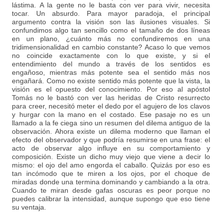
lástima. A la gente no le basta con ver para vivir, necesita
tocar. Un absurdo. Para mayor paradoja, el principal
argumento contra la visión son las ilusiones visuales. Si
confundimos algo tan sencillo como el tamaño de dos líneas
en un plano, ¿cuánto más no confundiremos en una
tridimensionalidad en cambio constante? Acaso lo que vemos
no coincide exactamente con lo que existe, y si el
entendimiento del mundo a través de los sentidos es
engañoso, mientras más potente sea el sentido más nos
engañará. Como no existe sentido más potente que la vista, la
visión es el opuesto del conocimiento. Por eso al apóstol
Tomás no le bastó con ver las heridas de Cristo resurrecto
para creer, necesitó meter el dedo por el agujero de los clavos
y hurgar con la mano en el costado. Ese pasaje no es un
llamado a la fe ciega sino un resumen del dilema antiguo de la
observación. Ahora existe un dilema moderno que llaman el
efecto del observador y que podría resumirse en una frase: el
acto de observar algo influye en su comportamiento y
composición. Existe un dicho muy viejo que viene a decir lo
mismo: el ojo del amo engorda el caballo. Quizás por eso es
tan incómodo que te miren a los ojos, por el choque de
miradas donde una termina dominando y cambiando a la otra.
Cuando te miran desde gafas oscuras es peor porque no
puedes calibrar la intensidad, aunque supongo que eso tiene
su ventaja.