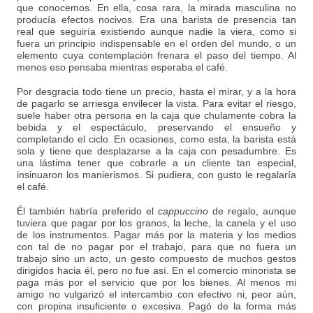
que conocemos. En ella, cosa rara, la mirada masculina no
producía efectos nocivos. Era una barista de presencia tan
real que seguiría existiendo aunque nadie la viera, como si
fuera un principio indispensable en el orden del mundo, o un
elemento cuya contemplación frenara el paso del tiempo. Al
menos eso pensaba mientras esperaba el café.
Por desgracia todo tiene un precio, hasta el mirar, y a la hora
de pagarlo se arriesga envilecer la vista. Para evitar el riesgo,
suele haber otra persona en la caja que chulamente cobra la
bebida y el espectáculo, preservando el ensueño y
completando el ciclo. En ocasiones, como esta, la barista está
sola y tiene que desplazarse a la caja con pesadumbre. Es
una lástima tener que cobrarle a un cliente tan especial,
insinuaron los manierismos. Si pudiera, con gusto le regalaría
el café.
Él también habría preferido el
cappuccino
de regalo, aunque
tuviera que pagar por los granos, la leche, la canela y el uso
de los instrumentos. Pagar más por la materia y los medios
con tal de no pagar por el trabajo, para que no fuera un
trabajo sino un acto, un gesto compuesto de muchos gestos
dirigidos hacia él, pero no fue así. En el comercio minorista se
paga más por el servicio que por los bienes. Al menos mi
amigo no vulgarizó el intercambio con efectivo ni, peor aún,
con propina insuficiente o excesiva. Pagó de la forma más