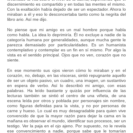
discernimiento es compartido y en todas las mentes el mismo.
Con la exaltación había dejado de ser un espectador. Ahora lo
miraban a él y eso lo desconcertaba tanto como la negrita del
libro ario. Así me dijo.
No piense que mi amigo es un mal hombre porque habla
como habla. La idea lo deprimiría. Él no excluye a nadie de la
categoría humana por generalidades, aunque mucha gente le
parezca demasiado por particularidades. Es un humanista
contemplativo y contemplar es un fin en sí mismo. Por algo la
vista es el sentido principal. Ojos que no ven, corazón que no
siente.
En ese momento sus ojos vieron cómo lo miraban y en el
corazón, no, debajo, en las vísceras, sintió repugnante aquello
de ser un objeto pasivo, un cuadro, una imagen, un sustantivo
en espera de verbo. Así lo describió mi amigo, con esas
palabras. Ha leído bastante y quizás por influencia de las
lecturas también se sintió el centro de una viñeta, de una
escena leída por otros y poblada por personajes sin nombre,
como figuras definidas para la vista, y no por personas de
carne y hueso. Lo cual es muy desagradable para quien vive
convencido de que la mayor razón para dejar la cama en la
mañana es observar el mundo, identificar sus procesos, ser un
testigo. Ver la paja en el ojo ajeno. Por supuesto, no le revela
ese convencimiento a nadie, porque sabe que le tomarían