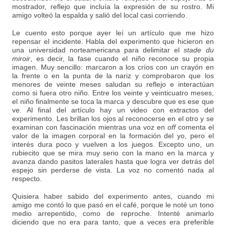
mostrador, reflejo que incluía la expresión de su rostro. Mi
amigo volteó la espalda y salió del local casi corriendo.
Le cuento esto porque ayer leí un artículo que me hizo
repensar el incidente. Habla del experimento que hicieron en
una universidad norteamericana para delimitar el
stade du
miroir
, es decir, la fase cuando el niño reconoce su propia
imagen. Muy sencillo: marcaron a los críos con un crayón en
la frente o en la punta de la nariz y comprobaron que los
menores de veinte meses saludan su reflejo e interactúan
como si fuera otro niño. Entre los veinte y veinticuatro meses,
el niño finalmente se toca la marca y descubre que es ese que
ve. Al final del artículo hay un video con extractos del
experimento. Les brillan los ojos al reconocerse en el otro y se
examinan con fascinación mientras una voz en
off
comenta el
valor de la imagen corporal en la formación del yo, pero el
interés dura poco y vuelven a los juegos. Excepto uno, un
rubiecito que se mira muy serio con la mano en la marca y
avanza dando pasitos laterales hasta que logra ver detrás del
espejo sin perderse de vista. La voz no comentó nada al
respecto.
Quisiera haber sabido del experimento antes, cuando mi
amigo me contó lo que pasó en el café, porque le noté un tono
medio arrepentido, como de reproche. Intenté animarlo
diciendo que no era para tanto, que a veces era preferible