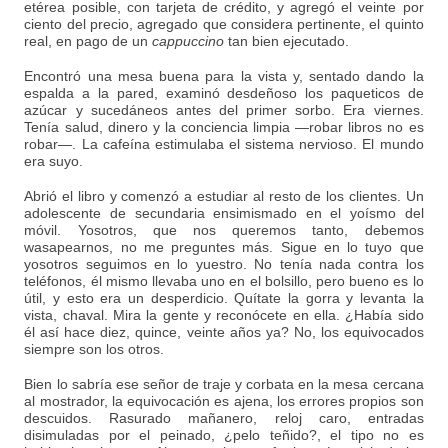
etérea posible, con tarjeta de crédito, y agregó el veinte por
ciento del precio, agregado que considera pertinente, el quinto
real, en pago de un
cappuccino
tan bien ejecutado.
Encontró una mesa buena para la vista y, sentado dando la
espalda a la pared, examinó desdeñoso los paqueticos de
azúcar y sucedáneos antes del primer sorbo. Era viernes.
Tenía salud, dinero y la conciencia limpia —robar libros no es
robar—. La cafeína estimulaba el sistema nervioso. El mundo
era suyo.
Abrió el libro y comenzó a estudiar al resto de los clientes. Un
adolescente de secundaria ensimismado en el yoísmo del
móvil. Yosotros, que nos queremos tanto, debemos
wasapearnos, no me preguntes más. Sigue en lo tuyo que
yosotros seguimos en lo yuestro. No tenía nada contra los
teléfonos, él mismo llevaba uno en el bolsillo, pero bueno es lo
útil, y esto era un desperdicio. Quítate la gorra y levanta la
vista, chaval. Mira la gente y reconócete en ella. ¿Había sido
él así hace diez, quince, veinte años ya? No, los equivocados
siempre son los otros.
Bien lo sabría ese señor de traje y corbata en la mesa cercana
al mostrador, la equivocación es ajena, los errores propios son
descuidos. Rasurado mañanero, reloj caro, entradas
disimuladas por el peinado, ¿pelo teñido?, el tipo no es