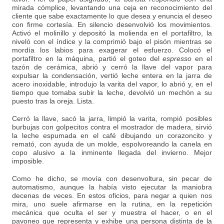
mirada cómplice, levantando una ceja en reconocimiento del
cliente que sabe exactamente lo que desea y enuncia el deseo
con firme cortesía. En silencio desenvolvió los movimientos.
Activó el molinillo y depositó la molienda en el portafiltro, la
niveló con el índice y la comprimió bajo el pisón mientras se
mordía los labios para exagerar el esfuerzo. Colocó el
portafiltro en la máquina, partió el goteo del
espresso
en el
tazón de cerámica, abrió y cerró la llave del vapor para
expulsar la condensación, vertió leche entera en la jarra de
acero inoxidable, introdujo la varita del vapor, lo abrió y, en el
tiempo que tomaba subir la leche, devolvió un mechón a su
puesto tras la oreja. Lista.
Cerró la llave, sacó la jarra, limpió la varita, rompió posibles
burbujas con golpecitos contra el mostrador de madera, sirvió
la leche espumada en el café dibujando un corazoncito y
remató, con ayuda de un molde, espolvoreando la canela en
copo alusivo a la inminente llegada del invierno. Mejor
imposible.
Como he dicho, se movía con desenvoltura, sin pecar de
automatismo, aunque la había visto ejecutar la maniobra
decenas de veces. En estos oficios, para negar a quien nos
mira, uno suele afirmarse en la rutina, en la repetición
mecánica que oculta el ser y muestra el hacer, o en el
pavoneo que representa y exhibe una persona distinta de la