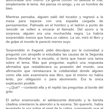
abominable uno mismo. La gente común no detesta el mal,
simplemente le teme. Así piensa mi amigo, y es un hombre de
bien.
Mientras pensaba, alguien salió del tocador y regresó a la
mesa para toparse con una espalda cargada de
pensamientos. Palmada en el hombro y el ladrón a punto de
reincidir se volteó a encarar el llamado. Del azoro a la
sorpresa: alguien era una muchachita negra. Le habría
sorprendido menos que fuera un rabino. La vio, miró el libro y
de golpe el mundo le pareció menos suyo.
Sorprendido
in fraganti
, pidió disculpas por la curiosidad y
preguntó con atropello si estudiaba las causas de la Segunda
Guerra Mundial en la escuela, si tenía que hacer una tarea
sobre el tema. Más que preguntar, suplicó una respuesta
afirmativa que restableciera su posesión del mundo, una
afirmación que reinstaurara la cotidianidad donde alguien
como ella solo examinaría ese libro, que él mismo no había
leído, por obligación o para abominarlo. Era la única
explicación posible.
—¿Qué? —contestó ella y él repitió las preguntas al borde del
grito.
El señor enamorado, el adolescente distraído y la barista
citadina orientaron la atención a la escena. Sin quererlo, había
levantado la voz sobre el nivel de la calma, suponiendo que el