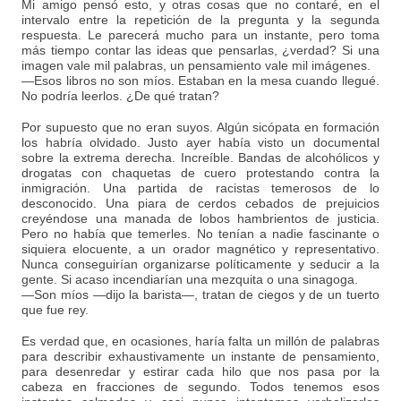
Mi amigo pensó esto, y otras cosas que no contaré, en el
intervalo entre la repetición de la pregunta y la segunda
respuesta. Le parecerá mucho para un instante, pero toma
más tiempo contar las ideas que pensarlas, ¿verdad? Si una
imagen vale mil palabras, un pensamiento vale mil imágenes.
—Esos libros no son míos. Estaban en la mesa cuando llegué.
No podría leerlos. ¿De qué tratan?
Por supuesto que no eran suyos. Algún sicópata en formación
los habría olvidado. Justo ayer había visto un documental
sobre la extrema derecha. Increíble. Bandas de alcohólicos y
drogatas con chaquetas de cuero protestando contra la
inmigración. Una partida de racistas temerosos de lo
desconocido. Una piara de cerdos cebados de prejuicios
creyéndose una manada de lobos hambrientos de justicia.
Pero no había que temerles. No tenían a nadie fascinante o
siquiera elocuente, a un orador magnético y representativo.
Nunca conseguirían organizarse políticamente y seducir a la
gente. Si acaso incendiarían una mezquita o una sinagoga.
—Son míos —dijo la barista—, tratan de ciegos y de un tuerto
que fue rey.
Es verdad que, en ocasiones, haría falta un millón de palabras
para describir exhaustivamente un instante de pensamiento,
para desenredar y estirar cada hilo que nos pasa por la
cabeza en fracciones de segundo. Todos tenemos esos