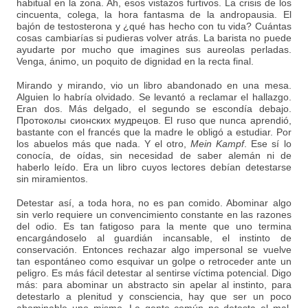
habitual en la zona. Ah, esos vistazos furtivos. La crisis de los
cincuenta, colega, la hora fantasma de la andropausia. El
bajón de testosterona y ¿qué has hecho con tu vida? Cuántas
cosas cambiarías si pudieras volver atrás. La barista no puede
ayudarte por mucho que imagines sus aureolas perladas.
Venga, ánimo, un poquito de dignidad en la recta final.
Mirando y mirando, vio un libro abandonado en una mesa.
Alguien lo habría olvidado. Se levantó a reclamar el hallazgo.
Eran dos. Más delgado, el segundo se escondía debajo.
Протоколы сионских мудрецов. El ruso que nunca aprendió,
bastante con el francés que la madre le obligó a estudiar. Por
los abuelos más que nada. Y el otro,
Mein Kampf
. Ese sí lo
conocía, de oídas, sin necesidad de saber alemán ni de
haberlo leído. Era un libro cuyos lectores debían detestarse
sin miramientos.
Detestar así, a toda hora, no es pan comido. Abominar algo
sin verlo requiere un convencimiento constante en las razones
del odio. Es tan fatigoso para la mente que uno termina
encargándoselo al guardián incansable, el instinto de
conservación. Entonces rechazar algo impersonal se vuelve
tan espontáneo como esquivar un golpe o retroceder ante un
peligro. Es más fácil detestar al sentirse víctima potencial. Digo
más: para abominar un abstracto sin apelar al instinto, para
detestarlo a plenitud y consciencia, hay que ser un poco