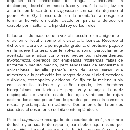
orquesta con chasquidos de lengua. Desafinando a
destiempo, desistió en media frase y cruzó la calle, luz en
amarillo, en busca de un
cappuccino
con canela, dejando al
pobre Peer Gynt encerrado en la montaña, a riesgo de
terminar hervido en caldo, asado en pincho o dorado en
cazuela por insultar a la hija del rey de los troles.
El ladrón —defínase de una vez el masculino, un amigo mío—
entró en el local y sonrió al divisar a la barista. Recordó el
dicho, en la era de la pornografía gratuita, el erotismo pagado
es la nueva frontera, que le volvió a sonar particularmente
acertado para sitios como ese: pequeños, independientes,
frikonómicos
, operados por empleadas
hipstéricas
, faltas de
uniforme y seguro médico, pero rebosantes de autoestima y
aplicaciones. Aquella parecía uno de esos seres que
mimetizan a la perfección los rasgos de esta ciudad mezclada
y dividida, cosmopolita y aldeana. Se fijó en la melena rubia
con cerquillo ladeado y cuña rapada, los hombros
blanquísimos bautizados de pequitas y tatuajes, la nariz
respingada de zarcillo osado, los ojos verdosos de rojiza
esclera, los senos pequeños de grandes pezones, la camiseta
rosada y estampada en cráneos. Dos amores fundaron dos
ciudades, el desamor se deleita contemplándolas.
Pidió el
cappuccino
recargado, dos cuartos de café, un cuarto
de leche y un cuarto de espuma, para beber aquí mismo, por
favor. Fiel al papel asignado, la barista respondió con una