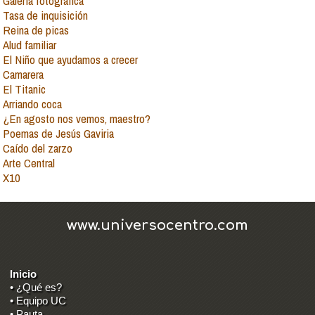
Galería fotográfica
Tasa de inquisición
Reina de picas
Alud familiar
El Niño que ayudamos a crecer
Camarera
El Titanic
Arriando coca
¿En agosto nos vemos, maestro?
Poemas de Jesús Gaviria
Caído del zarzo
Arte Central
X10
www.universocentro.com
Inicio
• ¿Qué es?
• Equipo UC
• Pauta