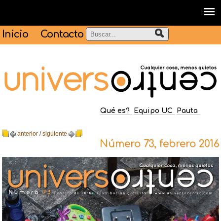
Inicio
Contacto
Qué es?
Equipo UC
Pauta
anterior
/
siguiente
Número 73, febrero 2016