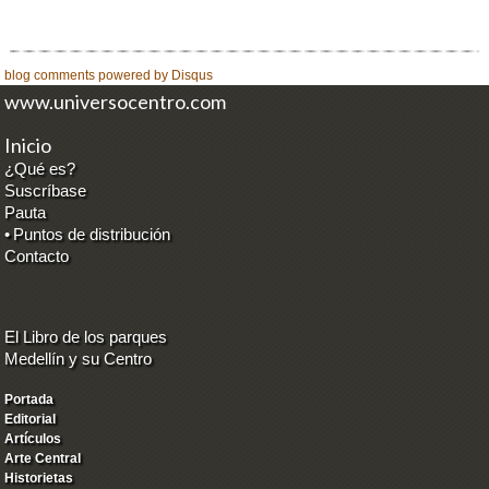
blog comments powered by
Disqus
www.universocentro.com
Inicio
¿Qué es?
Suscríbase
Pauta
•
Puntos de distribución
Contacto
El Libro de los parques
Medellín y su Centro
Portada
Editorial
Artículos
Arte Central
Historietas