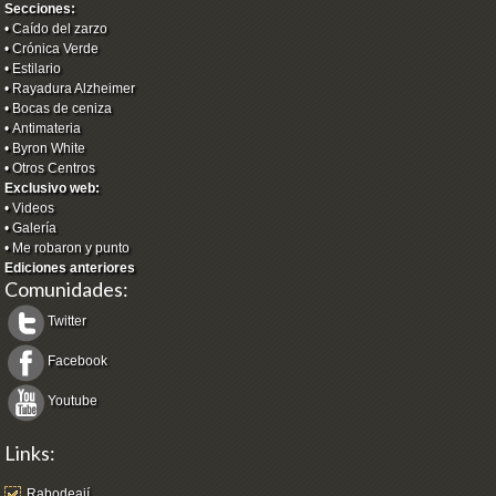
Secciones:
•
Caído del zarzo
•
Crónica Verde
•
Estilario
•
Rayadura Alzheimer
•
Bocas de ceniza
•
Antimateria
•
Byron White
•
Otros Centros
Exclusivo web:
•
Videos
•
Galería
•
Me robaron y punto
Ediciones anteriores
Comunidades:
Twitter
Facebook
Youtube
Links:
Rabodeají