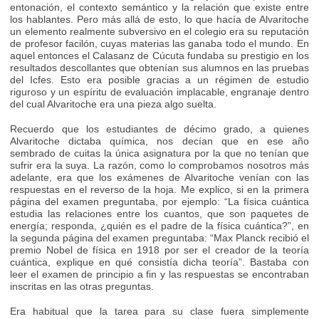
entonación, el contexto semántico y la relación que existe entre
los hablantes. Pero más allá de esto, lo que hacía de Alvaritoche
un elemento realmente subversivo en el colegio era su reputación
de profesor facilón, cuyas materias las ganaba todo el mundo. En
aquel entonces el Calasanz de Cúcuta fundaba su prestigio en los
resultados descollantes que obtenían sus alumnos en las pruebas
del Icfes. Esto era posible gracias a un régimen de estudio
riguroso y un espíritu de evaluación implacable, engranaje dentro
del cual Alvaritoche era una pieza algo suelta.
Recuerdo que los estudiantes de décimo grado, a quienes
Alvaritoche dictaba química, nos decían que en ese año
sembrado de cuitas la única asignatura por la que no tenían que
sufrir era la suya. La razón, como lo comprobamos nosotros más
adelante, era que los exámenes de Alvaritoche venían con las
respuestas en el reverso de la hoja. Me explico, si en la primera
página del examen preguntaba, por ejemplo: “La física cuántica
estudia las relaciones entre los cuantos, que son paquetes de
energía; responda, ¿quién es el padre de la física cuántica?”, en
la segunda página del examen preguntaba: “Max Planck recibió el
premio Nobel de física en 1918 por ser el creador de la teoría
cuántica, explique en qué consistía dicha teoría”. Bastaba con
leer el examen de principio a fin y las respuestas se encontraban
inscritas en las otras preguntas.
Era habitual que la tarea para su clase fuera simplemente