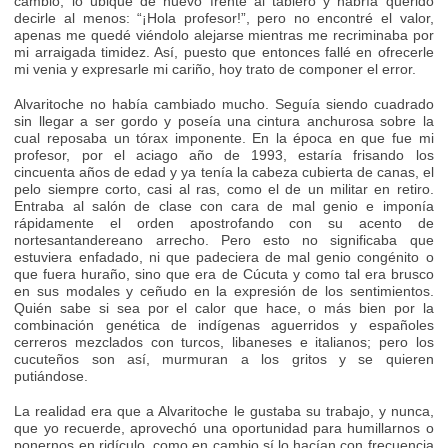
cambio, lo ubiqué de nuevo frente al tablero y habría querido
decirle al menos: “¡Hola profesor!”, pero no encontré el valor,
apenas me quedé viéndolo alejarse mientras me recriminaba por
mi arraigada timidez. Así, puesto que entonces fallé en ofrecerle
mi venia y expresarle mi cariño, hoy trato de componer el error.
Alvaritoche no había cambiado mucho. Seguía siendo cuadrado
sin llegar a ser gordo y poseía una cintura anchurosa sobre la
cual reposaba un tórax imponente. En la época en que fue mi
profesor, por el aciago año de 1993, estaría frisando los
cincuenta años de edad y ya tenía la cabeza cubierta de canas, el
pelo siempre corto, casi al ras, como el de un militar en retiro.
Entraba al salón de clase con cara de mal genio e imponía
rápidamente el orden apostrofando con su acento de
nortesantandereano arrecho. Pero esto no significaba que
estuviera enfadado, ni que padeciera de mal genio congénito o
que fuera huraño, sino que era de Cúcuta y como tal era brusco
en sus modales y ceñudo en la expresión de los sentimientos.
Quién sabe si sea por el calor que hace, o más bien por la
combinación genética de indígenas aguerridos y españoles
cerreros mezclados con turcos, libaneses e italianos; pero los
cucuteños son así, murmuran a los gritos y se quieren
putiándose.
La realidad era que a Alvaritoche le gustaba su trabajo, y nunca,
que yo recuerde, aprovechó una oportunidad para humillarnos o
ponernos en ridículo, como en cambio sí lo hacían con frecuencia