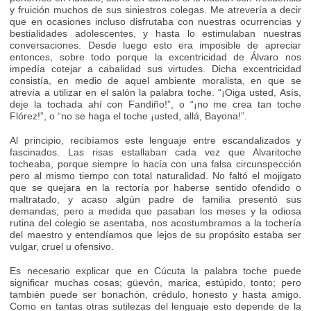
y fruición muchos de sus siniestros colegas. Me atrevería a decir
que en ocasiones incluso disfrutaba con nuestras ocurrencias y
bestialidades adolescentes, y hasta lo estimulaban nuestras
conversaciones. Desde luego esto era imposible de apreciar
entonces, sobre todo porque la excentricidad de Álvaro nos
impedía cotejar a cabalidad sus virtudes. Dicha excentricidad
consistía, en medio de aquel ambiente moralista, en que se
atrevía a utilizar en el salón la palabra toche. “¡Oiga usted, Asís,
deje la tochada ahí con Fandiño!”, o “¡no me crea tan toche
Flórez!”, o “no se haga el toche ¡usted, allá, Bayona!”.
Al principio, recibíamos este lenguaje entre escandalizados y
fascinados. Las risas estallaban cada vez que Alvaritoche
tocheaba, porque siempre lo hacía con una falsa circunspección
pero al mismo tiempo con total naturalidad. No faltó el mojigato
que se quejara en la rectoría por haberse sentido ofendido o
maltratado, y acaso algún padre de familia presentó sus
demandas; pero a medida que pasaban los meses y la odiosa
rutina del colegio se asentaba, nos acostumbramos a la tochería
del maestro y entendíamos que lejos de su propósito estaba ser
vulgar, cruel u ofensivo.
Es necesario explicar que en Cúcuta la palabra toche puede
significar muchas cosas; güevón, marica, estúpido, tonto; pero
también puede ser bonachón, crédulo, honesto y hasta amigo.
Como en tantas otras sutilezas del lenguaje esto depende de la