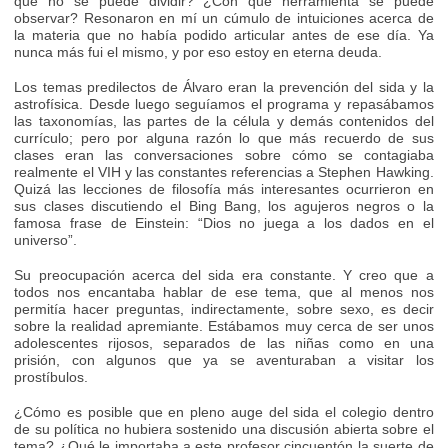
qué no se puede dividir? ¿Con qué herramienta se puede
observar? Resonaron en mí un cúmulo de intuiciones acerca de
la materia que no había podido articular antes de ese día. Ya
nunca más fui el mismo, y por eso estoy en eterna deuda.
Los temas predilectos de Álvaro eran la prevención del sida y la
astrofísica. Desde luego seguíamos el programa y repasábamos
las taxonomías, las partes de la célula y demás contenidos del
currículo; pero por alguna razón lo que más recuerdo de sus
clases eran las conversaciones sobre cómo se contagiaba
realmente el VIH y las constantes referencias a Stephen Hawking.
Quizá las lecciones de filosofía más interesantes ocurrieron en
sus clases discutiendo el Bing Bang, los agujeros negros o la
famosa frase de Einstein: “Dios no juega a los dados en el
universo”.
Su preocupación acerca del sida era constante. Y creo que a
todos nos encantaba hablar de ese tema, que al menos nos
permitía hacer preguntas, indirectamente, sobre sexo, es decir
sobre la realidad apremiante. Estábamos muy cerca de ser unos
adolescentes rijosos, separados de las niñas como en una
prisión, con algunos que ya se aventuraban a visitar los
prostíbulos.
¿Cómo es posible que en pleno auge del sida el colegio dentro
de su política no hubiera sostenido una discusión abierta sobre el
tema? ¿Qué le importaba a este profesor cincuentón la suerte de