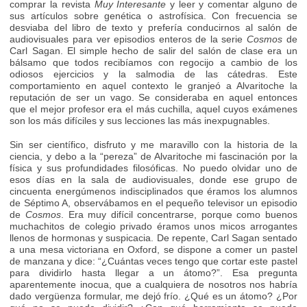
comprar la revista
Muy Interesante
y leer y comentar alguno de
sus artículos sobre genética o astrofísica. Con frecuencia se
desviaba del libro de texto y prefería conducirnos al salón de
audiovisuales para ver episodios enteros de la serie
Cosmos
de
Carl Sagan. El simple hecho de salir del salón de clase era un
bálsamo que todos recibíamos con regocijo a cambio de los
odiosos ejercicios y la salmodia de las cátedras. Este
comportamiento en aquel contexto le granjeó a Alvaritoche la
reputación de ser un vago. Se consideraba en aquel entonces
que el mejor profesor era el más cuchilla, aquel cuyos exámenes
son los más difíciles y sus lecciones las más inexpugnables.
Sin ser científico, disfruto y me maravillo con la historia de la
ciencia, y debo a la “pereza” de Alvaritoche mi fascinación por la
física y sus profundidades filosóficas. No puedo olvidar uno de
esos días en la sala de audiovisuales, donde ese grupo de
cincuenta energúmenos indisciplinados que éramos los alumnos
de Séptimo A, observábamos en el pequeño televisor un episodio
de
Cosmos
. Era muy difícil concentrarse, porque como buenos
muchachitos de colegio privado éramos unos micos arrogantes
llenos de hormonas y suspicacia. De repente, Carl Sagan sentado
a una mesa victoriana en Oxford, se dispone a comer un pastel
de manzana y dice: “¿Cuántas veces tengo que cortar este pastel
para dividirlo hasta llegar a un átomo?”. Esa pregunta
aparentemente inocua, que a cualquiera de nosotros nos habría
dado vergüenza formular, me dejó frío. ¿Qué es un átomo? ¿Por