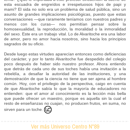
esta escuadra de engreídos e irrespetuosos hijos de papi y
mami? El sida no solo era un problema de salud pública, sino un
asunto de grandes implicaciones psicológicas, puesto que estas
conversaciones —que raramente teníamos con nuestros padres y
menos con los curas— nos permitían pensar sobre la
homosexualidad, la reproducción, la moralidad o la inmoralidad
del sexo. Este era un trabajo vital. Lo de Alvaritoche era una labor
de amor, pero no amor hacia nosotros, sino hacia los principios
sagrados de su oficio.
Desde luego estas virtudes aparecían entonces como deficiencias
del carácter, y por lo tanto Alvaritoche fue despedido del colegio
poco después de haber sido nuestro profesor. Ahora entiendo
que detrás de cada uno de sus toches había una invitación a la
rebeldía, a desafiar la autoridad de las instituciones, y una
demostración de que la ciencia no tiene que ser ajena al hombre
común. Hoy, con el privilegio de la perspectiva, caigo en cuenta
de que Alvaritoche sabía lo que la mayoría de educadores no
entienden: que el amor al conocimiento es la lección más bella
que puede ofrecer un maestro, porque es aquella sin la cual el
resto de enseñanzas no cuajan, no producen frutos, en suma, no
sirven para un toche.
Ver más Universo Centro N°89