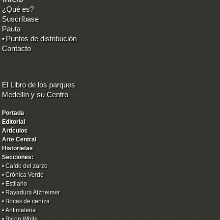
¿Qué es?
Suscríbase
Pauta
•
Puntos de distribución
Contacto
El Libro de los parques
Medellín y su Centro
Portada
Editorial
Artículos
Arte Central
Historietas
Secciones:
•
Caído del zarzo
•
Crónica Verde
•
Estilario
•
Rayadura Alzheimer
•
Bocas de ceniza
•
Antimateria
•
Byron White