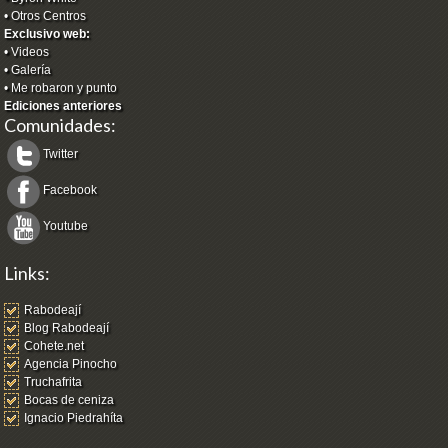
•
Otros Centros
Exclusivo web:
•
Videos
•
Galería
•
Me robaron y punto
Ediciones anteriores
Comunidades:
Twitter
Facebook
Youtube
Links:
Rabodeají
Blog Rabodeají
Cohete.net
Agencia Pinocho
Truchafrita
Bocas de ceniza
Ignacio Piedrahíta