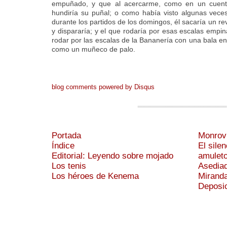
empuñado, y que al acercarme, como en un cuen
hundiría su puñal; o como había visto algunas vec
durante los partidos de los domingos, él sacaría un re
y dispararía; y el que rodaría por esas escalas empi
rodar por las escalas de la Bananería con una bala e
como un muñeco de palo.
blog comments powered by
Disqus
Portada
Monrov
Índice
El sile
Editorial: Leyendo sobre mojado
amulet
Los tenis
Asediad
Los héroes de Kenema
Mirand
Deposic