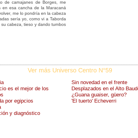
to de camajanes de Borges, me
es en esa cancha de la Maracaná
volver, me lo pondría en la cabeza
nadas sería yo, como vi a Taborda
n su cabeza, tieso y dando tumbos
Ver más Universo Centro N°59
ia
Sin novedad en el frente
ncio es el mejor de los
Desplazados en el Alto Baud
os
¿Guana guaiser, güero?
a por egipcios
'El tuerto' Echeverri
a
ión y diagnóstico