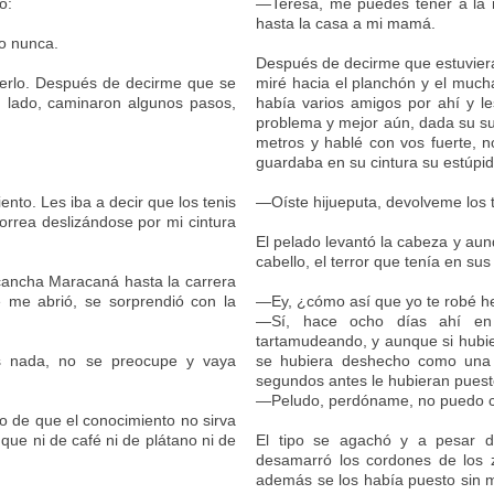
ó:
—Teresa, me puedes tener a la ni
hasta la casa a mi mamá.
so nunca.
Después de decirme que estuviera
erlo. Después de decirme que se
miré hacia el planchón y el muc
n lado, caminaron algunos pasos,
había varios amigos por ahí y l
problema y mejor aún, dada su su
metros y hablé con vos fuerte, n
guardaba en su cintura su estúpida
nto. Les iba a decir que los tenis
—Oíste hijueputa, devolveme los 
correa deslizándose por mi cintura
El pelado levantó la cabeza y aun
cabello, el terror que tenía en su
 cancha Maracaná hasta la carrera
me abrió, se sorprendió con la
—Ey, ¿cómo así que yo te robé h
—Sí, hace ocho días ahí en 
tartamudeando, y aunque si hubi
s nada, no se preocupe y vaya
se hubiera deshecho como una g
segundos antes le hubieran puest
—Peludo, perdóname, no puedo cr
o de que el conocimiento no sirva
 que ni de café ni de plátano ni de
El tipo se agachó y a pesar d
desamarró los cordones de los 
además se los había puesto sin m