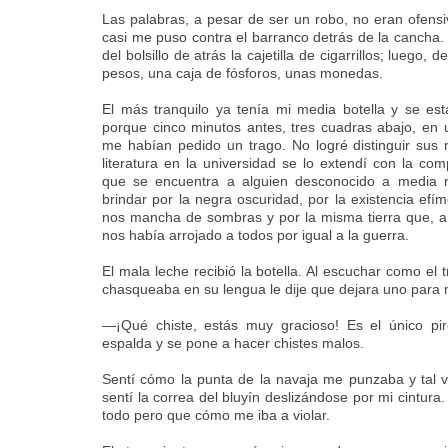
Las palabras, a pesar de ser un robo, no eran ofen
casi me puso contra el barranco detrás de la cancha.
del bolsillo de atrás la cajetilla de cigarrillos; luego, d
pesos, una caja de fósforos, unas monedas.
El más tranquilo ya tenía mi media botella y se es
porque cinco minutos antes, tres cuadras abajo, en 
me habían pedido un trago. No logré distinguir sus 
literatura en la universidad se lo extendí con la com
que se encuentra a alguien desconocido a media n
brindar por la negra oscuridad, por la existencia ef
nos mancha de sombras y por la misma tierra que, a 
nos había arrojado a todos por igual a la guerra.
El mala leche recibió la botella. Al escuchar como el
chasqueaba en su lengua le dije que dejara uno para
—¡Qué chiste, estás muy gracioso! Es el único pir
espalda y se pone a hacer chistes malos.
Sentí cómo la punta de la navaja me punzaba y tal 
sentí la correa del bluyín deslizándose por mi cintura
todo pero que cómo me iba a violar.