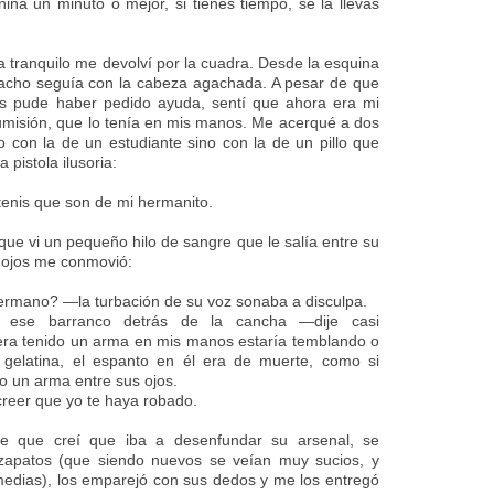
ña un minuto o mejor, si tienes tiempo, se la llevas
 tranquilo me devolví por la cuadra. Desde la esquina
hacho seguía con la cabeza agachada. A pesar de que
es pude haber pedido ayuda, sentí que ahora era mi
misión, que lo tenía en mis manos. Me acerqué a dos
o con la de un estudiante sino con la de un pillo que
 pistola ilusoria:
tenis que son de mi hermanito.
que vi un pequeño hilo de sangre que le salía entre su
s ojos me conmovió:
ermano? —la turbación de su voz sonaba a disculpa.
ese barranco detrás de la cancha —dije casi
era tenido un arma en mis manos estaría temblando o
elatina, el espanto en él era de muerte, como si
o un arma entre sus ojos.
eer que yo te haya robado.
e que creí que iba a desenfundar su arsenal, se
zapatos (que siendo nuevos se veían muy sucios, y
edias), los emparejó con sus dedos y me los entregó