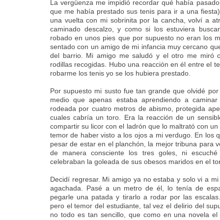
La vergüenza me impidió recordar qué había pasad
que me había prestado sus tenis para ir a una fiest
una vuelta con mi sobrinita por la cancha, volví a a
caminado descalzo, y como si los estuviera busca
robado en unos pies que por supuesto no eran los m
sentado con un amigo de mi infancia muy cercano que
del barrio. Mi amigo me saludó y el otro me miró o
rodillas recogidas. Hubo una reacción en él entre el t
robarme los tenis yo se los hubiera prestado.
Por supuesto mi susto fue tan grande que olvidé por
medio que apenas estaba aprendiendo a caminar 
rodeada por cuatro metros de abismo, protegida ape
cuales cabría un toro. Era la reacción de un sensibl
compartir su licor con el ladrón que lo maltrató con un
temor de haber visto a los ojos a mi verdugo. En los q
pesar de estar en el planchón, la mejor tribuna para v
de manera consciente los tres goles, ni escuché
celebraban la goleada de sus obesos maridos en el to
Decidí regresar. Mi amigo ya no estaba y solo vi a mi
agachada. Pasé a un metro de él, lo tenía de esp
pegarle una patada y tirarlo a rodar por las escala
pero el temor del estudiante, tal vez el delirio del s
no todo es tan sencillo, que como en una novela el 