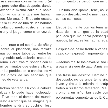
o esa semana con mi hermano (el
con un gesto de perdón que minu
a), pero ocho días después, dando
travesar la misma calle que había
—Peludo discúlpame, tené, así 
ndo, vi los tenis que me habían
me voy descalzo —dijo mientras c
íos. Me asusté. El pelado estaba
con su camiseta.
 era el jefe de una de las bandas
cultando medio rostro entre sus
Llegué triunfante con los tenis 
error y el juego, como si en vez de
risas de mis amigos de la cuadr
pecueca que me hacía pensar que 
nuevos, tal vez se los habría rega
 un minuto a mi sobrina de año y
sobre el planchón, una terraza
Después de pasar frente a varias 
nas por unos tubos por entre los
casa, con expresión imponente ha
e y noble universitario, capaz de
 arma. Corrí tras mi sobrina con el
—Menos mal te los devolvió. Ahí l
uince minutos que estuve allí, y a
a pasar si sigue de gato. A mis am
er los partidos en la cancha, no vi
 los gritos de las esposas que
Esa frase me desinfló. Caminé 
rneo de veteranos.
despojado, no de unos tenis sin
joven y tiré a la mierda el estú
 ladrón sentado allí con la cabeza
trofeo a su ladrón temerario. Me 
aldas y lo pude haber golpeado,
cromo a un niño, tan vacío com
s. Tuve todo el tiempo del mundo
polvorientas cementeras de El Ca
upuesto escritor que se imagina que
hombre tendría su cuchillo filoso