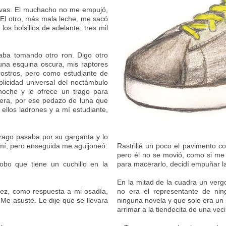
sivas. El muchacho no me empujó,
 El otro, más mala leche, me sacó
e los bolsillos de adelante, tres mil
taba tomando otro ron. Digo otro
una esquina oscura, mis raptores
rostros, pero como estudiante de
plicidad universal del noctámbulo
oche y le ofrece un trago para
ímera, por ese pedazo de luna que
ellos ladrones y a mí estudiante,
 trago pasaba por su garganta y lo
 mí, pero enseguida me aguijoneó:
Rastrillé un poco el pavimento c
pero él no se movió, como si m
obo que tiene un cuchillo en la
para macerarlo, decidí empuñar l
En la mitad de la cuadra un verg
vez, como respuesta a mi osadía,
no era el representante de nin
. Me asusté. Le dije que se llevara
ninguna novela y que solo era un
arrimar a la tiendecita de una vec