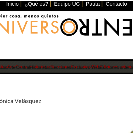
|
|
|
|
Inicio
¿Qué es?
Equipo UC
Pauta
Contacto
ulos
Arte Central
Historietas
Secciones
Exclusivo Web
Ediciones anterio
rónica Velásquez