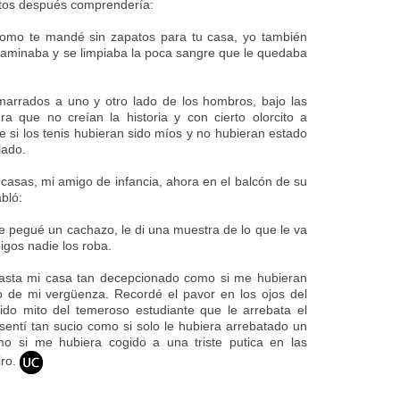
tos después comprendería:
como te mandé sin zapatos para tu casa, yo también
aminaba y se limpiaba la poca sangre que le quedaba
amarrados a uno y otro lado de los hombros, bajo las
a que no creían la historia y con cierto olorcito a
si los tenis hubieran sido míos y no hubieran estado
lado.
casas, mi amigo de infancia, ahora en el balcón de su
bló:
e pegué un cachazo, le di una muestra de lo que le va
igos nadie los roba.
hasta mi casa tan decepcionado como si me hubieran
o de mi vergüenza. Recordé el pavor en los ojos del
pido mito del temeroso estudiante que le arrebata el
sentí tan sucio como si solo le hubiera arrebatado un
o si me hubiera cogido a una triste putica en las
iro.