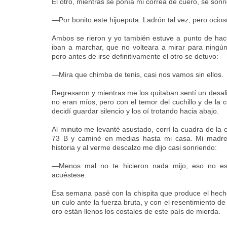
El otro, mientras se ponía mi correa de cuero, se sonri
—Por bonito este hijueputa. Ladrón tal vez, pero ocio
Ambos se rieron y yo también estuve a punto de hac
iban a marchar, que no volteara a mirar para ningú
pero antes de irse definitivamente el otro se detuvo:
—Mira que chimba de tenis, casi nos vamos sin ellos.
Regresaron y mientras me los quitaban sentí un desalie
no eran míos, pero con el temor del cuchillo y de la 
decidí guardar silencio y los oí trotando hacia abajo.
Al minuto me levanté asustado, corrí la cuadra de la
73 B y caminé en medias hasta mi casa. Mi madre 
historia y al verme descalzo me dijo casi sonriendo:
—Menos mal no te hicieron nada mijo, eso no e
acuéstese.
Esa semana pasé con la chispita que produce el hech
un culo ante la fuerza bruta, y con el resentimiento de
oro están llenos los costales de este país de mierda.