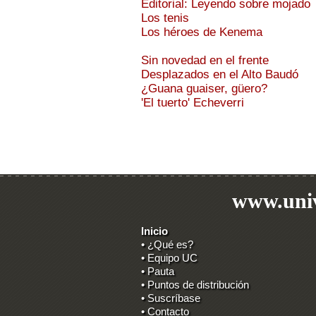
Editorial: Leyendo sobre mojado
Los tenis
Los héroes de Kenema
Sin novedad en el frente
Desplazados en el Alto Baudó
¿Guana guaiser, güero?
'El tuerto' Echeverri
www.univ
Inicio
• ¿Qué es?
• Equipo UC
• Pauta
• Puntos de distribución
• Suscríbase
• Contacto