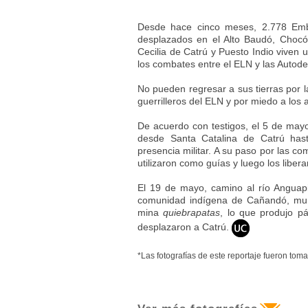
Desde hace cinco meses, 2.778 Emb
desplazados en el Alto Baudó, Chocó
Cecilia de Catrú y Puesto Indio viven 
los combates entre el ELN y las Autod
No pueden regresar a sus tierras por 
guerrilleros del ELN y por miedo a los a
De acuerdo con testigos, el 5 de ma
desde Santa Catalina de Catrú has
presencia militar. A su paso por las c
utilizaron como guías y luego los libera
El 19 de mayo, camino al río Anguap
comunidad indígena de Cañandó, mur
mina
quiebrapatas
, lo que produjo p
desplazaron a Catrú.
*Las fotografías de este reportaje fueron to