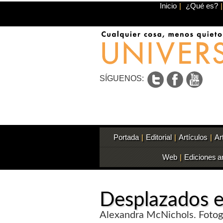
Inicio
|
¿Qué es?
|
SÍGUENOS:
Portada
|
Editorial
|
Artículos
|
Ar
Web
|
Ediciones a
Desplazados e
Alexandra McNichols. Fotogr