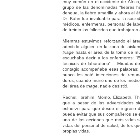
muy común en el occidente de África,
grupo de las denominadas “fiebres he
dengue, la fiebre amarilla y ahora el 
Dr. Kahn fue invaluable para la socie
médicos, enfermeras, personal de lab
de treinta los fallecidos que trabajaro
Mientras estuvimos reforzando el ár
admitido alguien en la zona de aisl
triage
hasta el área de la toma de mue
escuchaba decir a los enfermeros: “
técnicos de laboratorio”… Miradas d
contagio acompañaba esas palabras; 
nunca les noté intenciones de renu
duros, cuando murió uno de los médic
del área de
triage
, nadie desistió.
Rachel, Ibrahim, Momo, Elizabeth, The
que a pesar de las adversidades si
esfuerzo para que desde el ingreso d
pueda evitar que sus compañeros se e
una de las acciones que más vidas sa
vidas del personal de salud, de los qu
propias vidas.