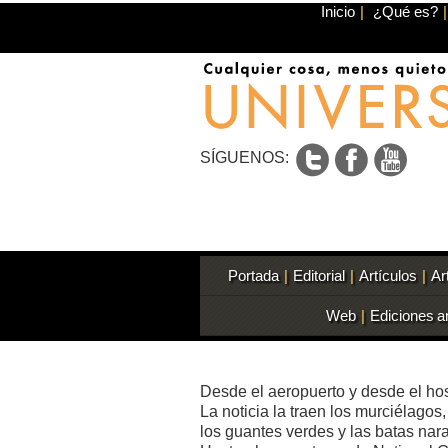
Inicio
|
¿Qué es?
|
SÍGUENOS:
Portada
|
Editorial
|
Artículos
|
Ar
Web
|
Ediciones a
Desde el aeropuerto y desde el ho
La noticia la traen los murciélagos
los guantes verdes y las batas nar