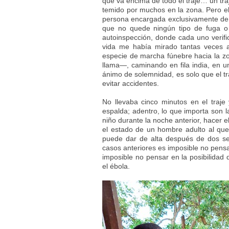
que va encima de todo el traje… un tra
temido por muchos en la zona. Pero el 
persona encargada exclusivamente de v
que no quede ningún tipo de fuga o p
autoinspección, donde cada uno verif
vida me había mirado tantas veces a
especie de marcha fúnebre hacia la zo
llama—, caminando en fila india, en u
ánimo de solemnidad, es solo que el t
evitar accidentes.
No llevaba cinco minutos en el traje
espalda; adentro, lo que importa son l
niño durante la noche anterior, hacer e
el estado de un hombre adulto al que,
puede dar de alta después de dos se
casos anteriores es imposible no pensa
imposible no pensar en la posibilidad
el ébola.