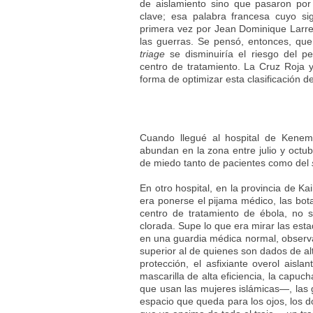
de aislamiento sino que pasaron por
clave; esa palabra francesa cuyo si
primera vez por Jean Dominique Larrey
las guerras. Se pensó, entonces, que
triage
se disminuiría el riesgo del pe
centro de tratamiento. La Cruz Roja 
forma de optimizar esta clasificación d
Cuando llegué al hospital de Kenem
abundan en la zona entre julio y octub
de miedo tanto de pacientes como del
En otro hospital, en la provincia de Ka
era ponerse el pijama médico, las bota
centro de tratamiento de ébola, no 
clorada. Supe lo que era mirar las estad
en una guardia médica normal, observa
superior al de quienes son dados de alt
protección, el asfixiante overol aisl
mascarilla de alta eficiencia, la capu
que usan las mujeres islámicas—, las
espacio que queda para los ojos, los d