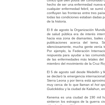
clínico que bien podía ser confundido c
hecho de ser una enfermedad nueva en
cualquier enfermedad febril, se sumó 
confluyen las fronteras entre tres paí
todas las condiciones estaban dadas p
de la historia.
El 8 de agosto la Organización Mundi
de salud pública era de interés inter
hacia esa zona de diamantes, bailes a
publicaciones acerca del tema. 
silenciosamente, mucha gente venía t
Por ejemplo, la Federación Interna
respuesta para ayudar a las comunid
de las enfermedades más letales de
miembro del movimiento de la Cruz Roja
El 5 de agosto salí desde Medellín y 
se declaró la emergencia internaciona
Sierra Leona y por tierra está aproxim
muy cerca de lo que llaman el
hot sp
Guéckédou
y la ciudad de Kailahun, en
Kenema es una ciudad de 190 mil ha
sintieron los estragos de la guerra ci