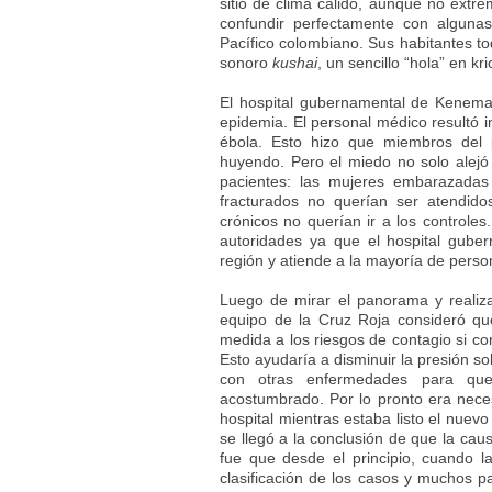
sitio de clima cálido, aunque no ext
confundir perfectamente con alguna
Pacífico colombiano. Sus habitantes to
sonoro
kushai
, un sencillo “hola” en kr
El hospital gubernamental de Kenema 
epidemia. El personal médico resultó 
ébola. Esto hizo que miembros del p
huyendo. Pero el miedo no solo alejó 
pacientes: las mujeres embarazadas 
fracturados no querían ser atendido
crónicos no querían ir a los controle
autoridades ya que el hospital gube
región y atiende a la mayoría de perso
Luego de mirar el panorama y realiza
equipo de la Cruz Roja consideró q
medida a los riesgos de contagio si co
Esto ayudaría a disminuir la presión sob
con otras enfermedades para que
acostumbrado. Por lo pronto era nece
hospital mientras estaba listo el nuev
se llegó a la conclusión de que la cau
fue que desde el principio, cuando l
clasificación de los casos y muchos p