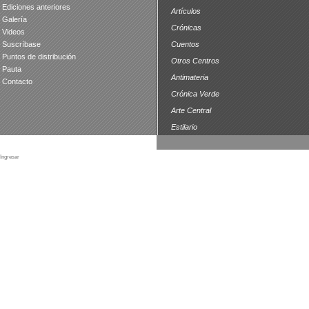
Ediciones anteriores
Artículos
Galería
Crónicas
Videos
Suscríbase
Cuentos
Puntos de distribución
Otros Centros
Pauta
Antimateria
Contacto
Crónica Verde
Arte Central
Estilario
Ingresar