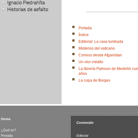
Ignacio Piedrahíta
Historias de asfalto
Portada
Índice
Editorial: La casa tumbada
Misterios del vaticano
Correos desde Afganistan
Un olor inédito
La librería Palinuro de Medellín cu
años
La copa de Borges
Home
Contenido
¿Qué es?
Portada
Editorial