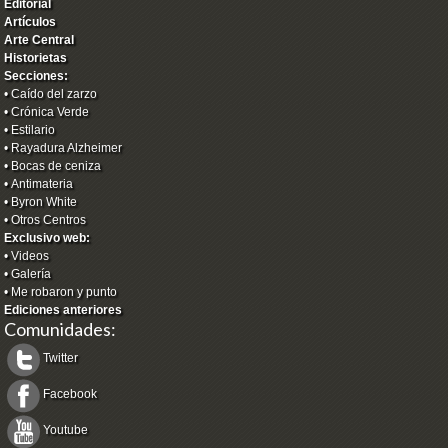
Editorial
Artículos
Arte Central
Historietas
Secciones:
•
Caído del zarzo
•
Crónica Verde
•
Estilario
•
Rayadura Alzheimer
•
Bocas de ceniza
•
Antimateria
•
Byron White
•
Otros Centros
Exclusivo web:
•
Videos
•
Galería
•
Me robaron y punto
Ediciones anteriores
Comunidades:
Twitter
Facebook
Youtube