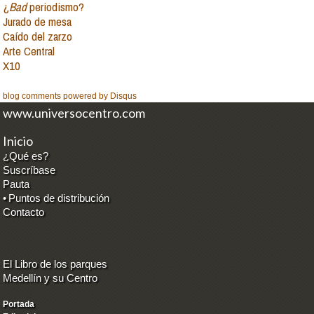
¿
Bad
periodismo?
Jurado de mesa
Caído del zarzo
Arte Central
X10
blog comments powered by
Disqus
www.universocentro.com
Inicio
¿Qué es?
Suscríbase
Pauta
•
Puntos de distribución
Contacto
El Libro de los parques
Medellín y su Centro
Portada