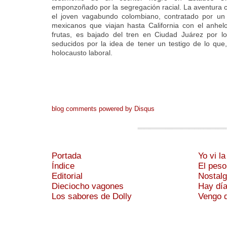
emponzoñado por la segregación racial. La aventura 
el joven vagabundo colombiano, contratado por u
mexicanos que viajan hasta California con el anhe
frutas, es bajado del tren en Ciudad Juárez por l
seducidos por la idea de tener un testigo de lo qu
holocausto laboral.
blog comments powered by
Disqus
Portada
Yo vi l
Índice
El peso
Editorial
Nostalg
Dieciocho vagones
Hay día
Los sabores de Dolly
Vengo d