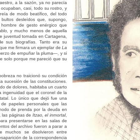
aestro, a la sazón, ya no parecía
ocupaban, casi, todo su rostro, y
eía de modo beatífico, del todo
 bultos desleídos que, supongo,
 hombre de gesto enérgico que
ablo,
y mucho menos de aquella
de juventud tomada en Cartagena,
de sus biografías. Tanto era su
 que me firmara un ejemplar de
La
uerzo de empuñar la pluma—, y si
e solo porque me pareció que su
pobreza no traicionó su condición
a sucesión de las constituciones.
ido de dolores, habitaba un cuarto
ingenuidad que el coronel de la
atal. Lo único que dejó fue una
o de papeles personales que las
 modo de prenda por la deuda en
, las páginas de
Itzao, el inmortal
,
para presentarse en las salas de
ntos del archivo fueron a parar a
que muchos se disolvieron entre
saparición de la correspondencia