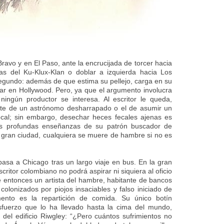
Bravo y en El Paso, ante la encrucijada de torcer hacia
ras del Ku-Klux-Klan o doblar a izquierda hacia Los
egundo: además de que estima su pellejo, carga en su
ar en Hollywood.
Pero, ya que el argumento involucra
ingún productor se interesa. Al escritor le queda,
ente de un astrónomo desharrapado o el de asumir un
ocal; sin embargo, desechar heces fecales ajenas es
as profundas enseñanzas de su patrón buscador de
a gran ciudad, cualquiera se muere de hambre si no es
pasa a Chicago tras un largo viaje en bus. En la gran
critor colombiano no podrá aspirar ni siquiera al oficio
e entonces un artista del hambre, habitante de bancos
olonizados por piojos insaciables y falso iniciado de
amento es la repartición de comida. Su único botín
esfuerzo que lo ha llevado hasta la cima del mundo,
 del edificio Riwgley: “¿Pero cuántos sufrimientos no