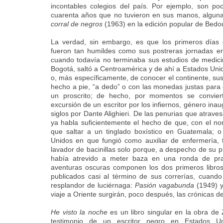
incontables colegios del país. Por ejemplo, son p
cuarenta años que no tuvieron en sus manos, algun
corral de negros
(1963) en la edición popular de Bedou
La verdad, sin embargo, es que los primeros días d
fueron tan humildes como sus postreras jornadas en
cuando todavía no terminaba sus estudios de medici
Bogotá, saltó a Centroamérica y de ahí a Estados Un
o, más específicamente, de conocer el continente, sus
hecho a pie, “a dedo” o con las monedas justas para e
un proscrito; de hecho, por momentos se convie
excursión de un escritor por los infiernos, género in
siglos por Dante Alighieri. De las penurias que atrave
ya habla suficientemente el hecho de que, con el n
que saltar a un tinglado boxístico en Guatemala; o
Unidos en que fungió como auxiliar de enfermería
lavador de bacinillas solo porque, a despecho de su p
había atrevido a meter baza en una ronda de prac
aventuras oscuras componen los dos primeros libros 
publicados casi al término de sus correrías, cuando
resplandor de luciérnaga:
Pasión vagabunda
(1949) y
viaje a Oriente surgirán, poco después, las crónicas d
He visto la noche
es un libro singular en la obra de 
testimonio de un escritor negro en Estados U