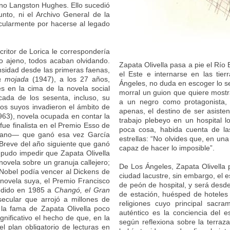
ano Langston Hughes. Ello sucedió
nto, ni el Archivo General de la
ticularmente por hacerse al legado
ritor de Lorica le correspondería
to ajeno, todos acaban olvidando.
Zapata Olivella pasa a pie el Río 
ensidad desde las primeras faenas,
el Este e internarse en las tier
a mojada
(1947), a los 27 años,
Ángeles, no duda en escoger lo s
s en la cima de la novela social
morral un guion que quiere mostr
cada de los sesenta, incluso, su
a un negro como protagonista, n
ros suyos invadieron el ámbito de
apenas, el destino de ser asist
63), novela ocupada en contar la
trabajo plebeyo en un hospital l
fue finalista en el Premio Esso de
poca cosa, habida cuenta de l
biano— que ganó esa vez García
estrellas: “No olvides que, en un
a Breve del año siguiente que ganó
capaz de hacer lo imposible”.
udo impedir que Zapata Olivella
novela sobre un granuja callejero;
De Los Ángeles, Zapata Olivella 
 Nobel podía vencer al Dickens de
ciudad lacustre, sin embargo, el es
 novela suya, el Premio Francisco
de peón de hospital, y será desd
edido en 1985 a
Changó, el Gran
de estación, huésped de hoteles c
secular que arrojó a millones de
religiones cuyo principal sacr
 la fama de Zapata Olivella poco
auténtico es la conciencia del 
nificativo el hecho de que, en la
según reflexiona sobre la terraza
l plan obligatorio de lecturas en