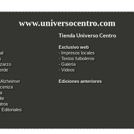
www.universocentro.com
Tienda Universo Centro
Exclusivo web
al
-
Impresos locales
s
-
Textos futboleros
 zarzo
-
Galería
erde
-
Videos
 Alzheimer
Ediciones anteriores
 ceniza
ia
ite
tros
 Editoriales