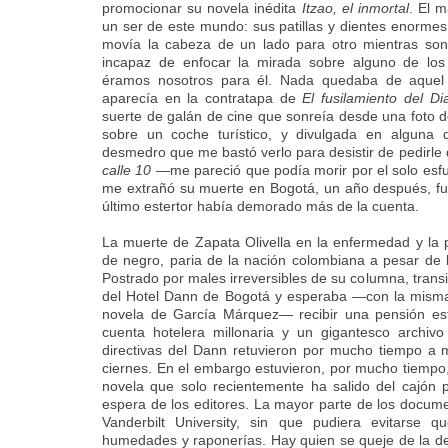
promocionar su novela inédita
Itzao, el inmortal
. El m
un ser de este mundo: sus patillas y dientes enormes 
movía la cabeza de un lado para otro mientras sonr
incapaz de enfocar la mirada sobre alguno de los
éramos nosotros para él. Nada quedaba de aquel
aparecía en la contratapa de
El fusilamiento del Di
suerte de galán de cine que sonreía desde una foto 
sobre un coche turístico, y divulgada en alguna 
desmedro que me bastó verlo para desistir de pedirle
calle 10
—me pareció que podía morir por el solo esf
me extrañó su muerte en Bogotá, un año después, fu
último estertor había demorado más de la cuenta.
La muerte de Zapata Olivella en la enfermedad y la 
de negro, paria de la nación colombiana a pesar de l
Postrado por males irreversibles de su columna, trans
del Hotel Dann de Bogotá y esperaba —con la misma 
novela de García Márquez— recibir una pensión est
cuenta hotelera millonaria y un gigantesco archiv
directivas del Dann retuvieron por mucho tiempo a
ciernes. En el embargo estuvieron, por mucho tiempo
novela que solo recientemente ha salido del cajón 
espera de los editores. La mayor parte de los docume
Vanderbilt University, sin que pudiera evitarse 
humedades y raponerías. Hay quien se queje de la de