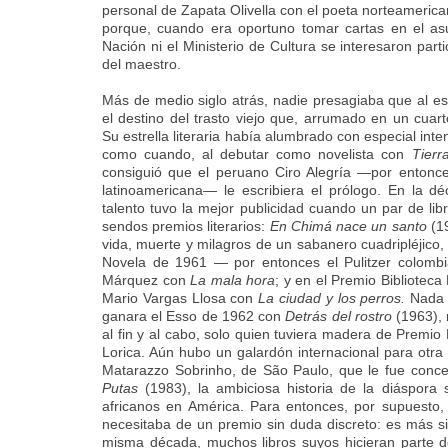
personal de Zapata Olivella con el poeta norteameric
porque, cuando era oportuno tomar cartas en el asu
Nación ni el Ministerio de Cultura se interesaron par
del maestro.
Más de medio siglo atrás, nadie presagiaba que al esc
el destino del trasto viejo que, arrumado en un cuar
Su estrella literaria había alumbrado con especial int
como cuando, al debutar como novelista con
Tierr
consiguió que el peruano Ciro Alegría —por entonce
latinoamericana— le escribiera el prólogo. En la dé
talento tuvo la mejor publicidad cuando un par de lib
sendos premios literarios:
En Chimá nace un santo
(19
vida, muerte y milagros de un sabanero cuadripléjico, 
Novela de 1961 — por entonces el Pulitzer colom
Márquez con
La mala hora
; y en el Premio Bibliotec
Mario Vargas Llosa con
La ciudad y los perros.
Nada p
ganara el Esso de 1962 con
Detrás del rostro
(1963), 
al fin y al cabo, solo quien tuviera madera de Premio
Lorica. Aún hubo un galardón internacional para otra
Matarazzo Sobrinho, de São Paulo, que le fue conc
Putas
(1983), la ambiciosa historia de la diáspora 
africanos en América. Para entonces, por supuesto,
necesitaba de un premio sin duda discreto: es más sig
misma década, muchos libros suyos hicieran parte de