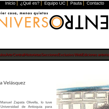
|
|
|
|
Inicio
¿Qué es?
Equipo UC
Pauta
Contacto
ulos
Arte Central
Historietas
Secciones
Exclusivo Web
Ediciones anterio
ca Velásquez
Manuel Zapata Olivella, lo tuve
Universidad de Antioquia para