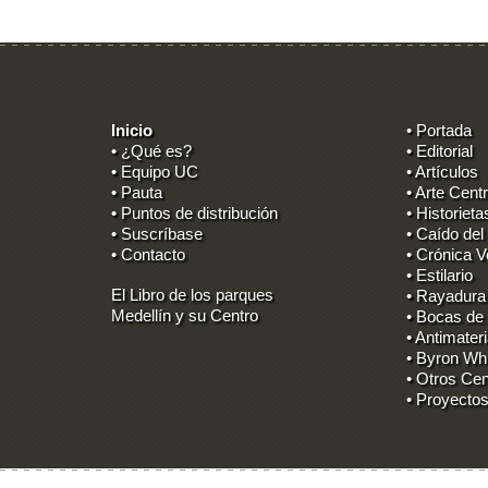
Inicio
• Portada
• ¿Qué es?
• Editorial
• Equipo UC
• Artículos
• Pauta
• Arte Centr
• Puntos de distribución
• Historieta
• Suscríbase
• Caído del
• Contacto
• Crónica V
• Estilario
El Libro de los parques
• Rayadura
Medellín y su Centro
• Bocas de
• Antimater
• Byron Wh
• Otros Cen
• Proyectos
Ingresar