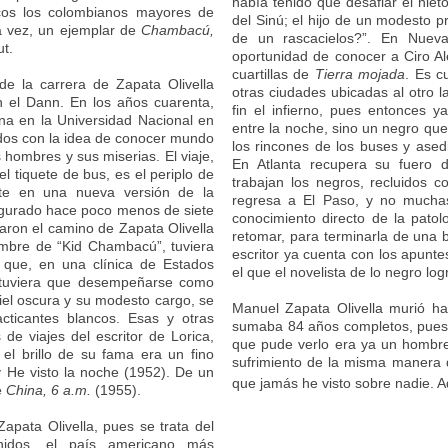
había tenido que desafiar el niet
ocos los colombianos mayores de
del Sinú; el hijo de un modesto pr
a vez, un ejemplar de
Chambacú,
de un rascacielos?”. En Nueva
t.
oportunidad de conocer a Ciro Al
cuartillas de
Tierra mojada
. Es c
e la carrera de Zapata Olivella
otras ciudades ubicadas al otro l
 el Dann. En los años cuarenta,
fin el infierno, pues entonces y
na en la Universidad Nacional en
entre la noche, sino un negro que
idos con la idea de conocer mundo
los rincones de los buses y ased
 hombres y sus miserias. El viaje,
En Atlanta recupera su fuero 
l tiquete de bus, es el periplo de
trabajan los negros, recluidos 
rte en una nueva versión de la
regresa a El Paso, y no mucha
augurado hace poco menos de siete
conocimiento directo de la patolo
saron el camino de Zapata Olivella
retomar, para terminarla de una 
ombre de “Kid Chambacú”, tuviera
escritor ya cuenta con los apunte
 que, en una clínica de Estados
el que el novelista de lo negro l
, tuviera que desempeñarse como
iel oscura y su modesto cargo, se
Manuel Zapata Olivella murió h
ticantes blancos. Esas y otras
sumaba 84 años completos, pues 
de viajes del escritor de Lorica,
que pude verlo era ya un hombr
 el brillo de su fama era un fino
sufrimiento de la misma manera 
 He visto la noche (1952). De un
que jamás he visto sobre nadie. Aq
e
China, 6 a.m.
(1955).
Zapata Olivella, pues se trata del
nidos, el país americano más