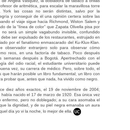
o de Ángela Vásquez, la dobladora de tabaco a orillas
ofesor de aritmética, para escalar la maravillosa torre
 York las cosas no serán distintas, salvo por la
egría y conseguir de él una opinión certera sobre las
uando el viaje sigue hacia Richmond, Wiston Salem y
ado de la “línea de color” que Zapata Olivella pisa por
a no será un simple vagabundo invisible, confundido
 debe ser expulsado de los restaurantes, estrujado en
iado por el fanatismo enmascarado del Ku-Klux-Klan.
de observador extranjero solo para observar cómo
como reos, en una factoría de tabaco. Poco después
s semanas después a Bogotá. Apertrechado con el
gía del odio racial, el estudiante universitario puede
buena vez, su carrera de médico. Pero, sobre todo, el
s que harán posible un libro fundamental; un libro con
ogra probar que, antes que nada, ha vivido como negro.
ace diez años exactos, el 19 de noviembre de 2004;
había nacido el 17 de marzo de 1920. Esa única vez
e enfermo, pero no doblegado; a su cara asomaba el
que la dignidad, y de su piel negra emanaba un aura
uel día yo vi la noche, lo mejor de ella.