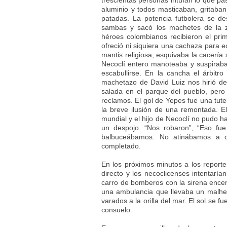
trescientas personas intuían lo que pa
aluminio y todos masticaban, gritaban 
patadas. La potencia futbolera se d
sambas y sacó los machetes de la z
héroes colombianos recibieron el prim
ofreció ni siquiera una cachaza para 
mantis religiosa, esquivaba la cacería
Necoclí entero manoteaba y suspirab
escabullirse. En la cancha el árbitro
machetazo de David Luiz nos hirió d
salada en el parque del pueblo, pero
reclamos. El gol de Yepes fue una tut
la breve ilusión de una remontada. E
mundial y el hijo de Necoclí no pudo h
un despojo. “Nos robaron”, “Eso fue
balbuceábamos. No atinábamos a de
completado.
En los próximos minutos a los reporter
directo y los necoclicenses intentaría
carro de bomberos con la sirena enc
una ambulancia que llevaba un malhe
varados a la orilla del mar. El sol se 
consuelo.