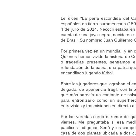
Le dicen “La perla escondida del Ca
españoles en tierra suramericana (1509
4 de julio de 2014, Necoclí estaba en
cuenta de una joya negra, nacida en su
de Brasil. Su nombre: Juan Guillermo 
Por primera vez en un mundial, y en cu
Quienes hemos vivido la historia de 
o tragedias presentes, sentíamos e
refundación de la patria, una patria 
encandilado jugando fútbol.
Entre los jugadores que lograban el e
delgado, de apariencia frágil, con fin
que más parecía un cantante de salsa
para entronizarlo como un superhéro
entrevistas y trasmisiones en directo a
Por las veredas corrió el rumor de q
viernes. Me preguntaba si esa medi
pacíficos indígenas Senú y los campes
casa de dos plantas ubicada a dos cu