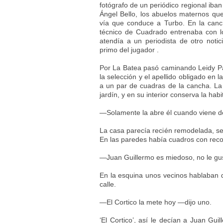
fotógrafo de un periódico regional iba
Ángel Bello, los abuelos maternos que
vía que conduce a Turbo. En la canch
técnico de Cuadrado entrenaba con l
atendía a un periodista de otro noti
primo del jugador .
Por La Batea pasó caminando Leidy Pao
la selección y el apellido obligado en 
a un par de cuadras de la cancha. La
jardín, y en su interior conserva la ha
—Solamente la abre él cuando viene de 
La casa parecía recién remodelada, s
En las paredes había cuadros con reco
—Juan Guillermo es miedoso, no le gus
En la esquina unos vecinos hablaban 
calle.
—El Cortico la mete hoy —dijo uno.
‘El Cortico’, así le decían a Juan Gui