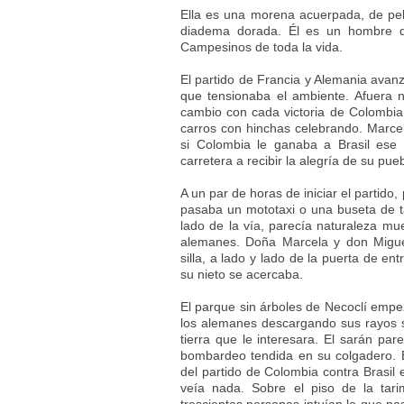
Ella es una morena acuerpada, de pel
diadema dorada. Él es un hombre de
Campesinos de toda la vida.
El partido de Francia y Alemania avanz
que tensionaba el ambiente. Afuera n
cambio con cada victoria de Colombia
carros con hinchas celebrando. Marcel
si Colombia le ganaba a Brasil ese d
carretera a recibir la alegría de su pueb
A un par de horas de iniciar el partido,
pasaba un mototaxi o una buseta de ta
lado de la vía, parecía naturaleza mue
alemanes. Doña Marcela y don Migue
silla, a lado y lado de la puerta de en
su nieto se acercaba.
El parque sin árboles de Necoclí empezó
los alemanes descargando sus rayos so
tierra que le interesara. El sarán pa
bombardeo tendida en su colgadero. E
del partido de Colombia contra Brasil 
veía nada. Sobre el piso de la tari