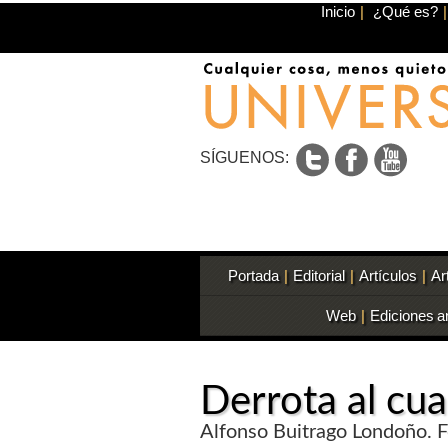
Inicio
|
¿Qué es?
|
SÍGUENOS:
Portada
|
Editorial
|
Artículos
|
Ar
Web
|
Ediciones a
Derrota al cu
Alfonso Buitrago Londoño. F