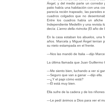
Ángel, y del medio parte un corredor p
patio había una habitación con una co
parecía recién trapeado, las paredes e
cuadros colgados que no desentonaba
Entre los cuadros había un afiche 
Independiente Medellín y una revista i
decía:
L’anno della rivincita
(El año de 
En la casa estaban los abuelos, una h
años. Marcela y Miguel Ángel tenían p
su nieto estampada en el frente.
—Nos las mandó de Italia —dijo Marce
La última llamada que Juan Guillermo l
—Me siento bien, luchando a ver si ga
—Seguro que van a ganar —dijo ella.
—¿Y el papi cómo está?
—Él está muy bien.
Ella sufre de la cadera y de los riñones
—Le pedí ánimos a Dios para ver el mu