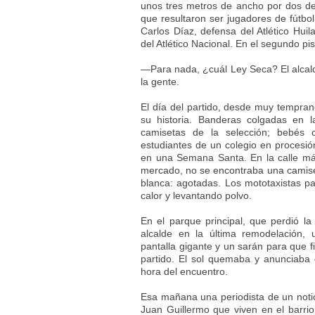
unos tres metros de ancho por dos de 
que resultaron ser jugadores de fútbol
Carlos Díaz, defensa del Atlético Huil
del Atlético Nacional. En el segundo pi
—Para nada, ¿cuál Ley Seca? El alcald
la gente.
El día del partido, desde muy tempran
su historia. Banderas colgadas en 
camisetas de la selección; bebés c
estudiantes de un colegio en procesi
en una Semana Santa. En la calle má
mercado, no se encontraba una camiseta
blanca: agotadas. Los mototaxistas pa
calor y levantando polvo.
En el parque principal, que perdió l
alcalde en la última remodelación,
pantalla gigante y un sarán para que fi
partido. El sol quemaba y anunciaba q
hora del encuentro.
Esa mañana una periodista de un notic
Juan Guillermo que viven en el barrio