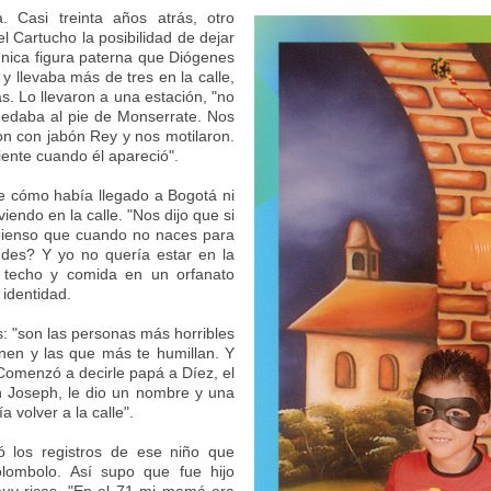
. Casi treinta años atrás, otro
el Cartucho la posibilidad de dejar
única figura paterna que Diógenes
 y llevaba más de tres en la calle,
as. Lo llevaron a una estación, "no
quedaba al pie de Monserrate. Nos
n con jabón Rey y nos motilaron.
ente cuando él apareció".
de cómo había llegado a Bogotá ni
iendo en la calle. "Nos dijo que si
pienso que cuando no naces para
endes? Y yo no quería estar en la
o techo y comida en un orfanato
identidad.
s: "son las personas más horribles
en y las que más te humillan. Y
. Comenzó a decirle papá a Díez, el
 Joseph, le dio un nombre y una
a volver a la calle".
uó los registros de ese niño que
lombolo. Así supo que fue hijo