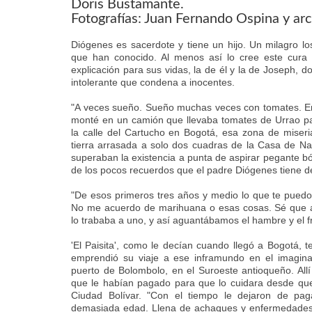
Doris Bustamante.
Fotografías: Juan Fernando Ospina y arc
Diógenes es sacerdote y tiene un hijo. Un milagro l
que han conocido. Al menos así lo cree este cura s
explicación para sus vidas, la de él y la de Joseph, 
intolerante que condena a inocentes.
"A veces sueño. Sueño muchas veces con tomates. E
monté en un camión que llevaba tomates de Urrao para
la calle del Cartucho en Bogotá, esa zona de miser
tierra arrasada a solo dos cuadras de la Casa de Na
superaban la existencia a punta de aspirar pegante bó
de los pocos recuerdos que el padre Diógenes tiene d
"De esos primeros tres años y medio lo que te puedo 
No me acuerdo de marihuana o esas cosas. Sé que a
lo trababa a uno, y así aguantábamos el hambre y el fr
'El Paisita', como le decían cuando llegó a Bogotá,
emprendió su viaje a ese inframundo en el imagin
puerto de Bolombolo, en el Suroeste antioqueño. All
que le habían pagado para que lo cuidara desde que
Ciudad Bolívar. "Con el tiempo le dejaron de pa
demasiada edad. Llena de achaques y enfermedades, 