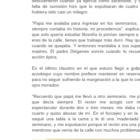
descubrieron cuando ya ejercía como sacerdote; y s
falta de sumisión hizo que lo expulsaran de cuatro
hubiera sido casi un milagro.
"Papá me avalaba para ingresar en los seminarios, 
siempre contaba mi historia, mi procedencia", explica
que solo quería estudiar filosofía lo ponían siempre 
eres de la calle, tienes que trabajar más duro. Hay qu
cuando se quejaba. Y entonces mandaba a sus super
madres. El padre Diógenes sonríe cuando lo rec
acción épica.
En el último claustro en el que estuvo llegó a golp
arzobispo cuyo nombre prefiere mantener en reserva
para no seguir sufriendo la marginación a la que lo c
ojos morados.
"Recuerdo que papá me llevó a otro seminario, me pre
que decía siempre. El rector me acogió con m
espectacular durante dos o tres meses, me daba r
cuarto y quiso abusar de mí. En el forcejeo y en la 
saqué una tabla a la cama y le di una 'maderiada'.
seminario, y me expulsaron porque el rector era una
mentiroso que venía de la calle con muchos problemas