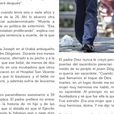
teré después".
cuando tenía seis o siete años y
te de la 26. Ahí lo alcanzó otra
ocial autodenominado "Muerte a
e su política de exterminio. "Esa
estaban proliferando", explica con
pia sentencia a muerte, de la que
a a Joseph en el Urabá antioqueño
adre Diógenes. Durante tres meses
brazos, aferrado a su pecho y a la
El padre Díez nunca le creyó per
ara que ese bebé, de menos de dos
puertas del sacerdocio parecían
arlo en una incubadora que otros
medio de su periplo el joven Dióg
caron en el Hospital San Vicente
sí quería ser sacerdote. "Cuando
 que lo bautizara y el bebé no
que llamamos el toque de Dios. 
re, y además sufría de leucemia
martes, en un lugar donde me e
mujer muy hermosa me habló, me
su sacerdote. Al principio no e
s paramilitares asesinaron a 39
Auxiliadora y sé que fue ella la 
lica. El padre prefiere no entrar
Fue extraño. Era una mujer que 
 la historia de mi hijo y de las
muy hermosa, divina. Y me dijo 's
que sí detalla es que el Ejército
ando le faltaban seis o siete días