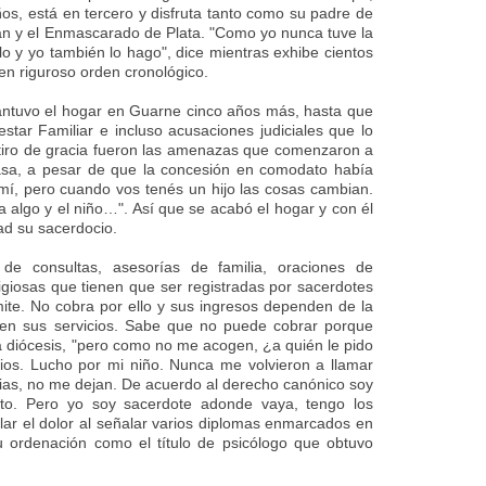
ños, está en tercero y disfruta tanto como su padre de
n y el Enmascarado de Plata. "Como yo nunca tuve la
o y yo también lo hago", dice mientras exhibe cientos
en riguroso orden cronológico.
ntuvo el hogar en Guarne cinco años más, hasta que
star Familiar e incluso acusaciones judiciales que lo
 tiro de gracia fueron las amenazas que comenzaron a
asa, a pesar de que la concesión en comodato había
mí, pero cuando vos tenés un hijo las cosas cambian.
lgo y el niño…". Así que se acabó el hogar y con él
tad su sacerdocio.
de consultas, asesorías de familia, oraciones de
igiosas que tienen que ser registradas por sacerdotes
ite. No cobra por ello y sus ingresos dependen de la
ben sus servicios. Sabe que no puede cobrar porque
a diócesis, "pero como no me acogen, ¿a quién le pido
ios. Lucho por mi niño. Nunca me volvieron a llamar
uias, no me dejan. De acuerdo al derecho canónico soy
cito. Pero yo soy sacerdote adonde vaya, tengo los
lar el dolor al señalar varios diplomas enmarcados en
u ordenación como el título de psicólogo que obtuvo