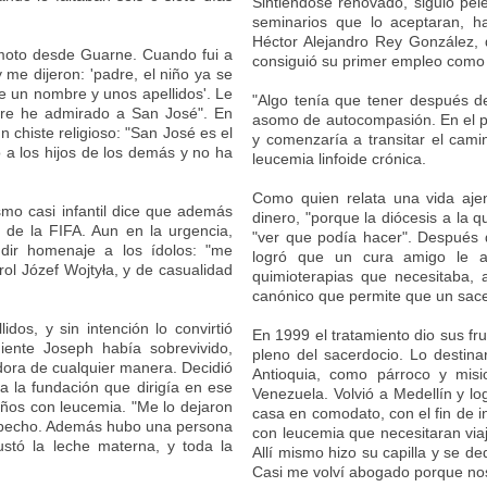
Sintiéndose renovado, siguió pe
seminarios que lo aceptaran, h
Héctor Alejandro Rey González, 
moto desde Guarne. Cuando fui a
consiguió su primer empleo como 
 me dijeron: 'padre, el niño ya se
 un nombre y unos apellidos'. Le
"Algo tenía que tener después d
mpre he admirado a San José". En
asomo de autocompasión. En el paí
 chiste religioso: "San José es el
y comenzaría a transitar el camin
 a los hijos de los demás y no ha
leucemia linfoide crónica.
Como quien relata una vida aje
smo casi infantil dice que además
dinero, "porque la diócesis a la 
e de la FIFA. Aun en la urgencia,
"ver que podía hacer". Después d
dir homenaje a los ídolos: "me
logró que un cura amigo le a
l Józef Wojtyła, y de casualidad
quimioterapias que necesitaba, a
canónico que permite que un sacer
dos, y sin intención lo convirtió
En 1999 el tratamiento dio sus fru
iente Joseph había sobrevivido,
pleno del sacerdocio. Lo destina
adora de cualquier manera. Decidió
Antioquia, como párroco y mis
a la fundación que dirigía en ese
Venezuela. Volvió a Medellín y l
ños con leucemia. "Me lo dejaron
casa en comodato, con el fin de i
el pecho. Además hubo una persona
con leucemia que necesitaran via
stó la leche materna, y toda la
Allí mismo hizo su capilla y se d
Casi me volví abogado porque nos