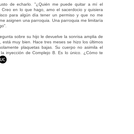
 gusto de echarlo. "¿Quién me puede quitar a mí el
 Creo en lo que hago, amo el sacerdocio y quisiera
isco para algún día tener un permiso y que no me
 me asignen una parroquia. Una parroquia me limitaría
go".
gunta sobre su hijo le devuelve la sonrisa amplia de
, está muy bien. Hace tres meses se hizo los últimos
lamente plaquetas bajas. Su cuerpo no asimila el
 la inyección de Complejo B. Es lo único. ¿Cómo te