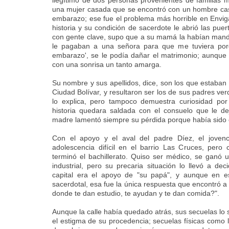
ilegítimo de dos personas provenientes de familias 
una mujer casada que se encontró con un hombre casa
embarazo; ese fue el problema más horrible en Envig
historia y su condición de sacerdote le abrió las puer
con gente clave, supo que a su mamá la habían mandad
le pagaban a una señora para que me tuviera po
embarazo', se le podía dañar el matrimonio; aunque 
con una sonrisa un tanto amarga.
Su nombre y sus apellidos, dice, son los que estaban 
Ciudad Bolívar, y resultaron ser los de sus padres ve
lo explica, pero tampoco demuestra curiosidad por 
historia quedara saldada con el consuelo que le d
madre lamentó siempre su pérdida porque había sido 
Con el apoyo y el aval del padre Díez, el jovenc
adolescencia difícil en el barrio Las Cruces, pero
terminó el bachillerato. Quiso ser médico, se ganó 
industrial, pero su precaria situación lo llevó a dec
capital era el apoyo de "su papá", y aunque en 
sacerdotal, esa fue la única respuesta que encontró a 
donde te dan estudio, te ayudan y te dan comida?".
Aunque la calle había quedado atrás, sus secuelas lo 
el estigma de su procedencia; secuelas físicas como l