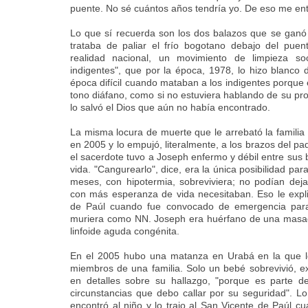
puente. No sé cuántos años tendría yo. De eso me en
Lo que sí recuerda son los dos balazos que se ganó 
trataba de paliar el frío bogotano debajo del puen
realidad nacional, un movimiento de limpieza s
indigentes", que por la época, 1978, lo hizo blanco d
época difícil cuando mataban a los indigentes porque 
tono diáfano, como si no estuviera hablando de su pro
lo salvó el Dios que aún no había encontrado.
La misma locura de muerte que le arrebató la famili
en 2005 y lo empujó, literalmente, a los brazos del p
el sacerdote tuvo a Joseph enfermo y débil entre sus 
vida. "Cangurearlo", dice, era la única posibilidad p
meses, con hipotermia, sobreviviera; no podían dej
con más esperanza de vida necesitaban. Eso le expli
de Paúl cuando fue convocado de emergencia para
muriera como NN. Joseph era huérfano de una masac
linfoide aguda congénita.
En el 2005 hubo una matanza en Urabá en la que lo
miembros de una familia. Solo un bebé sobrevivió, exp
en detalles sobre su hallazgo, "porque es parte de
circunstancias que debo callar por su seguridad". Lo 
encontró al niño y lo trajo al San Vicente de Paúl cu