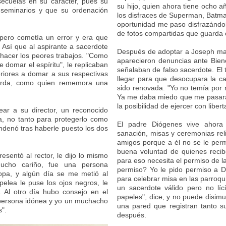
ecuelas en su carácter, pues su
su hijo, quien ahora tiene ocho a
 seminarios y que su ordenación
los disfraces de Superman, Batma
oportunidad me paso disfrazándol
de fotos compartidas que guarda 
pero cometía un error y era que
. Así que al aspirante a sacerdote
Después de adoptar a Joseph ma
a hacer los peores trabajos. "Como
aparecieron denuncias ante Biene
e domar el espíritu", le replicaban
señalaban de falso sacerdote. El
iores a domar a sus respectivas
llegar para que desocupara la c
uerda, como quien rememora una
sido renovada. "Yo no temía por 
Ya me daba miedo que me pasara a
la posibilidad de ejercer con liber
ear a su director, un reconocido
, no tanto para protegerlo como
El padre Diógenes vive ahora 
ondenó tras haberle puesto los dos
sanación, misas y ceremonias rel
amigos porque a él no se le perm
buena voluntad de quienes reci
sentó al rector, le dijo lo mismo
para eso necesita el permiso de l
ucho cariño, fue una persona
permiso? Yo le pido permiso a D
opa, y algún día se me metió al
para celebrar misa en las parroq
pelea le puse los ojos negros, le
un sacerdote válido pero no lí
 Al otro día hubo consejo en el
papeles", dice, y no puede disimu
 persona idónea y yo un muchacho
una pared que registran tanto s
".
después.