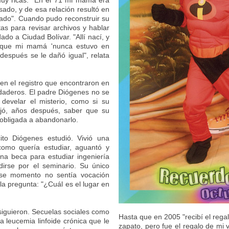
muy ricas. "En el 71 mi mamá era
do, y de esa relación resultó en
ado". Cuando pudo reconstruir su
tas para revisar archivos y hablar
o a Ciudad Bolívar. "Allí nací, y
rque mi mamá 'nunca estuvo en
después se le dañó igual", relata
en el registro que encontraron en
rdaderos. El padre Diógenes no se
develar el misterio, como si su
ejó, años después, saber que su
obligada a abandonarlo.
ito Diógenes estudió. Vivió una
 como quería estudiar, aguantó y
una beca para estudiar ingeniería
idirse por el seminario. Su único
ese momento no sentía vocación
la pregunta: "¿Cuál es el lugar en
siguieron. Secuelas sociales como
Hasta que en 2005 "recibí el rega
a leucemia linfoide crónica que le
zapato, pero fue el regalo de mi v