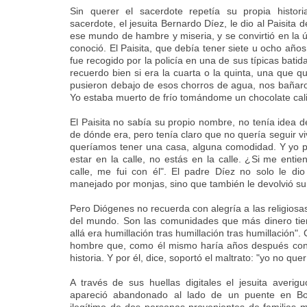
Sin querer el sacerdote repetía su propia historia
sacerdote, el jesuita Bernardo Díez, le dio al Paisita d
ese mundo de hambre y miseria, y se convirtió en la 
conoció. El Paisita, que debía tener siete u ocho años
fue recogido por la policía en una de sus típicas batid
recuerdo bien si era la cuarta o la quinta, una que 
pusieron debajo de esos chorros de agua, nos bañaro
Yo estaba muerto de frío tomándome un chocolate cali
El Paisita no sabía su propio nombre, no tenía idea 
de dónde era, pero tenía claro que no quería seguir viv
queríamos tener una casa, alguna comodidad. Y yo 
estar en la calle, no estás en la calle. ¿Si me enti
calle, me fui con él". El padre Díez no solo le di
manejado por monjas, sino que también le devolvió su 
Pero Diógenes no recuerda con alegría a las religiosa
del mundo. Son las comunidades que más dinero tien
allá era humillación tras humillación tras humillación"
hombre que, como él mismo haría años después con
historia. Y por él, dice, soportó el maltrato: "yo no querí
A través de sus huellas digitales el jesuita averig
apareció abandonado al lado de un puente en Bo