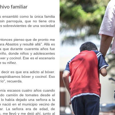
hivo familiar
os ensambló como la única familia
in parroquia, que no tiene otra
dos sobrevivientes de una sociedad
ntonces pienso que de pronto me
 Abastos y resulté allá". Allá es
ia que durante cuarenta años fue
riño, donde niños y adolescentes
xer y cocinol. Ese es el escenario
e su niñez.
decir es que era adicto al bóxer.
spirábamos bóxer y cocinol. Eso
ío", recuerda.
 tenía escasos cuatro años cuando
ado camión de tomates desde el
í lo había dejado una señora a la
 nació en el municipio vecino de
gar. La señora era de edad, de
me llevó y me dejó ahí, junto al