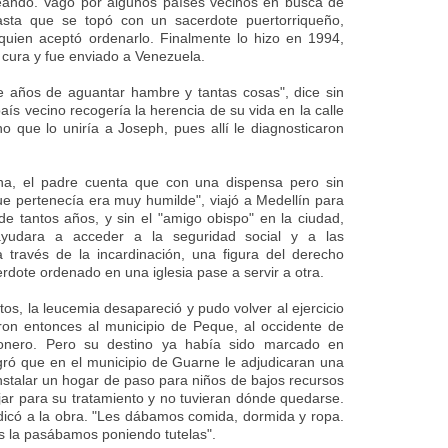
leando. Vagó por algunos países vecinos en busca de
asta que se topó con un sacerdote puertorriqueño,
quien aceptó ordenarlo. Finalmente lo hizo en 1994,
cura y fue enviado a Venezuela.
e años de aguantar hambre y tantas cosas", dice sin
s vecino recogería la herencia de su vida en la calle
o que lo uniría a Joseph, pues allí le diagnosticaron
na, el padre cuenta que con una dispensa pero sin
que pertenecía era muy humilde", viajó a Medellín para
e tantos años, y sin el "amigo obispo" en la ciudad,
yudara a acceder a la seguridad social y a las
 través de la incardinación, una figura del derecho
dote ordenado en una iglesia pase a servir a otra.
tos, la leucemia desapareció y pudo volver al ejercicio
ron entonces al municipio de Peque, al occidente de
ionero. Pero su destino ya había sido marcado en
ogró que en el municipio de Guarne le adjudicaran una
nstalar un hogar de paso para niños de bajos recursos
jar para su tratamiento y no tuvieran dónde quedarse.
edicó a la obra. "Les dábamos comida, dormida y ropa.
 la pasábamos poniendo tutelas".