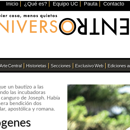
|
|
|
|
Inicio
¿Qué es?
Equipo UC
Pauta
Contacto
|
|
|
|
Arte Central
Historietas
Secciones
Exclusivo Web
Ediciones a
ue un bautizo a las
ando las incubadoras
 canguro de Joseph. Había
mera bendición dos
lar, apostólica y romana.
ógenes