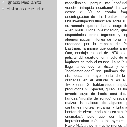
Ignacio Piedrahíta
medellipaisa, porque me confun
vuestro intrépido escribano! La c
Historias de asfalto
desde el 69 se estaba frag
desintegración de The Beatles, imp
una investigación financiera sobre su
su menuda, que estaban a cargo de
Allen Klein. Dicha investigación, q
disparidades entre ingresos y e
algunos pocos millones de libras, y
ordenada por la esposa de Pa
Eastman, la misma que odiaba a mo
Ono, condujo en abril de 1970 a la 
judicial del cuarteto, en medio de 
lágrimas en todo el mundo. La pelíc
llegó antes que el disco y ent
“beatlemaníacos” nos pudimos dar
otra cosa: la mayor parte de la
grabadas en el estudio o en el
Twickenham St. habían sido manipula
productor Phil Spector, quien las b
invento suyo de hacía casi diez
famosa “muralla de sonido” creada p
realzar la calidad de algunos 
cantantes norteamericanas y británi
hacían de cierto modo bien en sus “
originales”, pero que con las “
impresionaban más a los oyentes
Pablo McCartney ni mucho menos a lo