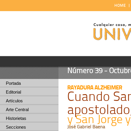
HOME
Número 39 - Octubre
Portada
RAYADURA ALZHEIMER
Cuando San
Editorial
Artículos
apostolado
Arte Central
y San Jorge 
Historietas
José Gabriel Baena
Secciones