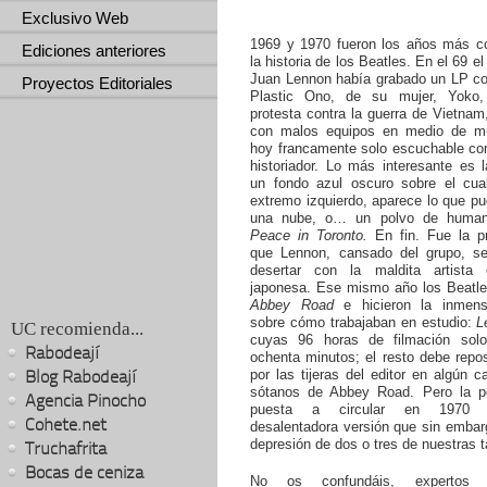
Exclusivo Web
1969 y 1970 fueron los años más c
Ediciones anteriores
la historia de los Beatles. En el 69 e
Juan Lennon había grabado un LP co
Proyectos Editoriales
Plastic Ono, de su mujer, Yoko,
protesta contra la guerra de Vietnam
con malos equipos en medio de mu
hoy francamente solo escuchable co
historiador. Lo más interesante es l
un fondo azul oscuro sobre el cual
extremo izquierdo, aparece lo que p
una nube, o… un polvo de human
Peace in Toronto.
En fin. Fue la p
que Lennon, cansado del grupo, se
desertar con la maldita artista 
japonesa. Ese mismo año los Beatle
Abbey Road
e hicieron la inmens
sobre cómo trabajaban en estudio:
L
UC recomienda...
cuyas 96 horas de filmación sol
Rabodeají
ochenta minutos; el resto debe repo
Blog Rabodeají
por las tijeras del editor en algún c
sótanos de Abbey Road. Pero la pe
Agencia Pinocho
puesta a circular en 1970
Cohete.net
desalentadora versión que sin embar
depresión de dos o tres de nuestras t
Truchafrita
Bocas de ceniza
No os confundáis, expertos 