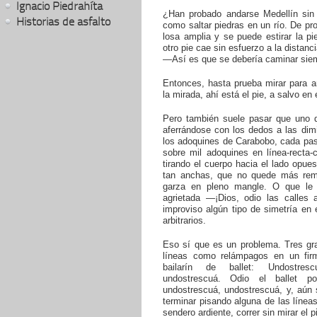
Ignacio Piedrahíta
¿Han probado andarse Medellín sin 
Historias de asfalto
como saltar piedras en un río. De pr
losa amplia y se puede estirar la pi
otro pie cae sin esfuerzo a la distanci
—Así es que se debería caminar siem
Entonces, hasta prueba mirar para a
la mirada, ahí está el pie, a salvo en e
Pero también suele pasar que uno de
aferrándose con los dedos a las dim
los adoquines de Carabobo, cada paso 
sobre mil adoquines en línea-recta-cu
tirando el cuerpo hacia el lado opue
tan anchas, que no quede más rem
garza en pleno mangle. O que le 
agrietada —¡Dios, odio las calles
improviso algún tipo de simetría e
arbitrarios.
Eso sí que es un problema. Tres gra
líneas como relámpagos en un fir
bailarín de ballet: Undostresc
undostrescuá. Odio el ballet po
undostrescuá, undostrescuá, y, aún s
terminar pisando alguna de las líneas
sendero ardiente, correr sin mirar el p