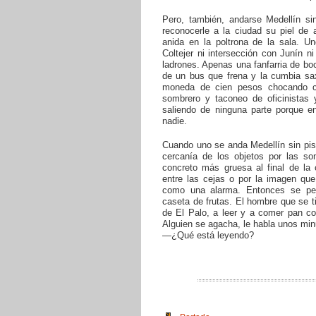
Pero, también, andarse Medellín sin
reconocerle a la ciudad su piel de 
anida en la poltrona de la sala. U
Coltejer ni intersección con Junín ni
ladrones. Apenas una fanfarria de boc
de un bus que frena y la cumbia sax
moneda de cien pesos chocando c
sombrero y taconeo de oficinistas
saliendo de ninguna parte porque en
nadie.
Cuando uno se anda Medellín sin pisar
cercanía de los objetos por las so
concreto más gruesa al final de la 
entre las cejas o por la imagen que
como una alarma. Entonces se per
caseta de frutas. El hombre que se t
de El Palo, a leer y a comer pan con
Alguien se agacha, le habla unos minu
—¿Qué está leyendo?