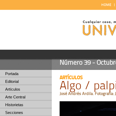
HOME
Número 39 - Octubre
Portada
ARTÍCULOS
Algo / palp
Editorial
Artículos
José Andrés Ardila. Fotografía
Arte Central
Historietas
Secciones