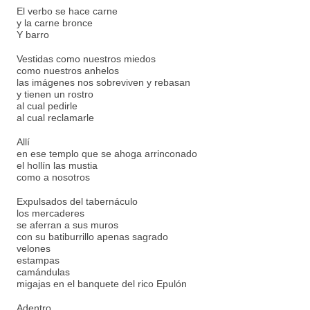
El verbo se hace carne
y la carne bronce
Y barro
Vestidas como nuestros miedos
como nuestros anhelos
las imágenes nos sobreviven y rebasan
y tienen un rostro
al cual pedirle
al cual reclamarle
Allí
en ese templo que se ahoga arrinconado
el hollín las mustia
como a nosotros
Expulsados del tabernáculo
los mercaderes
se aferran a sus muros
con su batiburrillo apenas sagrado
velones
estampas
camándulas
migajas en el banquete del rico Epulón
Adentro