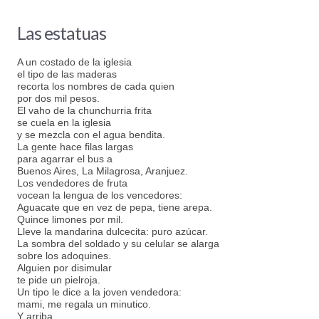
Las estatuas
A un costado de la iglesia
el tipo de las maderas
recorta los nombres de cada quien
por dos mil pesos.
El vaho de la chunchurria frita
se cuela en la iglesia
y se mezcla con el agua bendita.
La gente hace filas largas
para agarrar el bus a
Buenos Aires, La Milagrosa, Aranjuez.
Los vendedores de fruta
vocean la lengua de los vencedores:
Aguacate que en vez de pepa, tiene arepa.
Quince limones por mil.
Lleve la mandarina dulcecita: puro azúcar.
La sombra del soldado y su celular se alarga
sobre los adoquines.
Alguien por disimular
te pide un pielroja.
Un tipo le dice a la joven vendedora:
mami, me regala un minutico.
Y arriba,