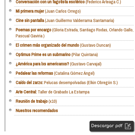
Conversación con un fagotista esotérico
(Federico Arteaga C.)
Mi primera mujer
(Juan Carlos Orrego)
Cine sin pantalla
(Juan Guillermo Valderrama Santamaría)
Poemas por encargo
(Gloria Estrada, Santiago Rodas, Orlando Gallo,
Pascual Gaviria )
El crimen más organizado del mundo
(Gustavo Duncan)
Optimus Prime es un submarino
(Pilar Quintana)
¿América para lxs americanxs?
(Gustavo Carvajal)
Pedalear las reformas
(Catalina Gómez Ángel)
Caído del zarzo:
Pelucas desempolvadas (Elkin Obregón S.)
Arte Central:
Taller de Grabado La Estampa
Reunión de trabajo
(x10)
Nuestros recomendados
Descargar pdf