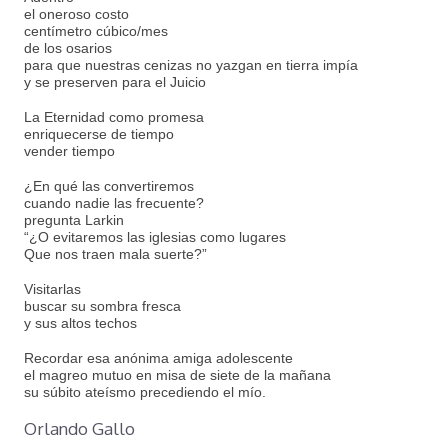
el oneroso costo
centímetro cúbico/mes
de los osarios
para que nuestras cenizas no yazgan en tierra impía
y se preserven para el Juicio
La Eternidad como promesa
enriquecerse de tiempo
vender tiempo
¿En qué las convertiremos
cuando nadie las frecuente?
pregunta Larkin
“¿O evitaremos las iglesias como lugares
Que nos traen mala suerte?”
Visitarlas
buscar su sombra fresca
y sus altos techos
Recordar esa anónima amiga adolescente
el magreo mutuo en misa de siete de la mañana
su súbito ateísmo precediendo el mío.
Orlando Gallo