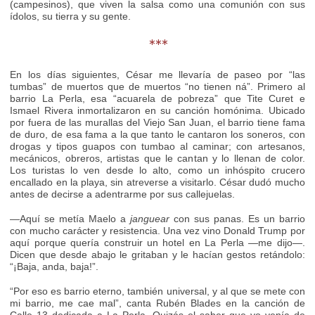
(campesinos), que viven la salsa como una comunión con sus
ídolos, su tierra y su gente.
***
En los días siguientes, César me llevaría de paseo por “las
tumbas” de muertos que de muertos “no tienen ná”. Primero al
barrio La Perla, esa “acuarela de pobreza” que Tite Curet e
Ismael Rivera inmortalizaron en su canción homónima. Ubicado
por fuera de las murallas del Viejo San Juan, el barrio tiene fama
de duro, de esa fama a la que tanto le cantaron los soneros, con
drogas y tipos guapos con tumbao al caminar; con artesanos,
mecánicos, obreros, artistas que le cantan y lo llenan de color.
Los turistas lo ven desde lo alto, como un inhóspito crucero
encallado en la playa, sin atreverse a visitarlo. César dudó mucho
antes de decirse a adentrarme por sus callejuelas.
—Aquí se metía Maelo a
janguear
con sus panas. Es un barrio
con mucho carácter y resistencia. Una vez vino Donald Trump por
aquí porque quería construir un hotel en La Perla —me dijo—.
Dicen que desde abajo le gritaban y le hacían gestos retándolo:
“¡Baja, anda, baja!”.
“Por eso es barrio eterno, también universal, y al que se mete con
mi barrio, me cae mal”, canta Rubén Blades en la canción de