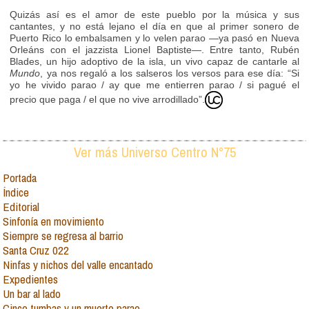
Quizás así es el amor de este pueblo por la música y sus
cantantes, y no está lejano el día en que al primer sonero de
Puerto Rico lo embalsamen y lo velen parao —ya pasó en Nueva
Orleáns con el jazzista Lionel Baptiste—. Entre tanto, Rubén
Blades, un hijo adoptivo de la isla, un vivo capaz de cantarle al
Mundo
, ya nos regaló a los salseros los versos para ese día: “Si
yo he vivido parao / ay que me entierren parao / si pagué el
precio que paga / el que no vive arrodillado”.
Ver más Universo Centro N°75
Portada
Índice
Editorial
Sinfonía en movimiento
Siempre se regresa al barrio
Santa Cruz 022
Ninfas y nichos del valle encantado
Expedientes
Un bar al lado
Cinco tumbas y un muerto parao