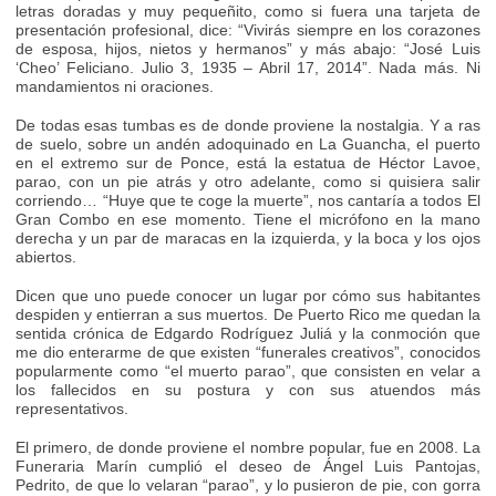
letras doradas y muy pequeñito, como si fuera una tarjeta de
presentación profesional, dice: “Vivirás siempre en los corazones
de esposa, hijos, nietos y hermanos” y más abajo: “José Luis
‘Cheo’ Feliciano. Julio 3, 1935 – Abril 17, 2014”. Nada más. Ni
mandamientos ni oraciones.
De todas esas tumbas es de donde proviene la nostalgia. Y a ras
de suelo, sobre un andén adoquinado en La Guancha, el puerto
en el extremo sur de Ponce, está la estatua de Héctor Lavoe,
parao, con un pie atrás y otro adelante, como si quisiera salir
corriendo… “Huye que te coge la muerte”, nos cantaría a todos El
Gran Combo en ese momento. Tiene el micrófono en la mano
derecha y un par de maracas en la izquierda, y la boca y los ojos
abiertos.
Dicen que uno puede conocer un lugar por cómo sus habitantes
despiden y entierran a sus muertos. De Puerto Rico me quedan la
sentida crónica de Edgardo Rodríguez Juliá y la conmoción que
me dio enterarme de que existen “funerales creativos”, conocidos
popularmente como “el muerto parao”, que consisten en velar a
los fallecidos en su postura y con sus atuendos más
representativos.
El primero, de donde proviene el nombre popular, fue en 2008. La
Funeraria Marín cumplió el deseo de Ángel Luis Pantojas,
Pedrito, de que lo velaran “parao”, y lo pusieron de pie, con gorra