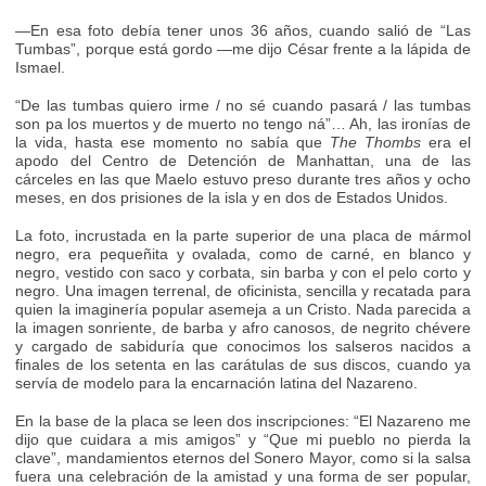
—En esa foto debía tener unos 36 años, cuando salió de “Las
Tumbas”, porque está gordo —me dijo César frente a la lápida de
Ismael.
“De las tumbas quiero irme / no sé cuando pasará / las tumbas
son pa los muertos y de muerto no tengo ná”… Ah, las ironías de
la vida, hasta ese momento no sabía que
The Thombs
era el
apodo del Centro de Detención de Manhattan, una de las
cárceles en las que Maelo estuvo preso durante tres años y ocho
meses, en dos prisiones de la isla y en dos de Estados Unidos.
La foto, incrustada en la parte superior de una placa de mármol
negro, era pequeñita y ovalada, como de carné, en blanco y
negro, vestido con saco y corbata, sin barba y con el pelo corto y
negro. Una imagen terrenal, de oficinista, sencilla y recatada para
quien la imaginería popular asemeja a un Cristo. Nada parecida a
la imagen sonriente, de barba y afro canosos, de negrito chévere
y cargado de sabiduría que conocimos los salseros nacidos a
finales de los setenta en las carátulas de sus discos, cuando ya
servía de modelo para la encarnación latina del Nazareno.
En la base de la placa se leen dos inscripciones: “El Nazareno me
dijo que cuidara a mis amigos” y “Que mi pueblo no pierda la
clave”, mandamientos eternos del Sonero Mayor, como si la salsa
fuera una celebración de la amistad y una forma de ser popular,