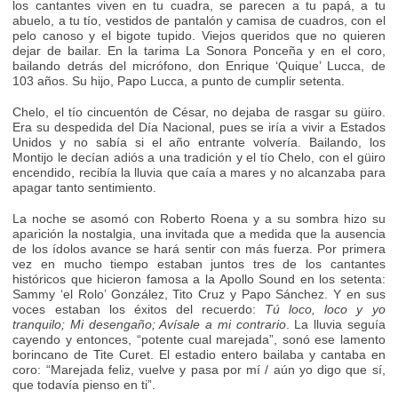
los cantantes viven en tu cuadra, se parecen a tu papá, a tu
abuelo, a tu tío, vestidos de pantalón y camisa de cuadros, con el
pelo canoso y el bigote tupido. Viejos queridos que no quieren
dejar de bailar. En la tarima La Sonora Ponceña y en el coro,
bailando detrás del micrófono, don Enrique ‘Quique’ Lucca, de
103 años. Su hijo, Papo Lucca, a punto de cumplir setenta.
Chelo, el tío cincuentón de César, no dejaba de rasgar su güiro.
Era su despedida del Día Nacional, pues se iría a vivir a Estados
Unidos y no sabía si el año entrante volvería. Bailando, los
Montijo le decían adiós a una tradición y el tío Chelo, con el güiro
encendido, recibía la lluvia que caía a mares y no alcanzaba para
apagar tanto sentimiento.
La noche se asomó con Roberto Roena y a su sombra hizo su
aparición la nostalgia, una invitada que a medida que la ausencia
de los ídolos avance se hará sentir con más fuerza. Por primera
vez en mucho tiempo estaban juntos tres de los cantantes
históricos que hicieron famosa a la Apollo Sound en los setenta:
Sammy ‘el Rolo’ González, Tito Cruz y Papo Sánchez. Y en sus
voces estaban los éxitos del recuerdo:
Tú loco, loco y yo
tranquilo; Mi desengaño; Avísale a mi contrario
. La lluvia seguía
cayendo y entonces, “potente cual marejada”, sonó ese lamento
borincano de Tite Curet. El estadio entero bailaba y cantaba en
coro: “Marejada feliz, vuelve y pasa por mí / aún yo digo que sí,
que todavía pienso en ti”.