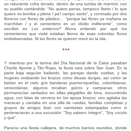
un reluciente cofre dorado, dentro de una tumba de mármol, con
su pueblo cantándole: “No quiero penas, tampoco llanto / lo que
quiero es bomba y plena / pa’l campo santo”, y coronado por dos
floreros con flores de plástico… “porque las flores ya mañana se
marchitan / y el cementerio es un olvido indiferente”, como
escribió en
Los entierros
? Ahora entiendo por qué los
cementerios que visité estaban llenos de esas coloridas flores
embalsamadas. Ni las flores se quieren morir en la isla.
***
Y mientras por la tarima del Día Nacional de la Zalsa pasaban
Charlie Aponte y Tito Rojas, la lluvia caía sobre San Juan. En la
parte baja seguían bailando, las parejas dando vueltas, y las
mujeres ondeando los brazos como diosas durgas, así como se
batían en el cielo gris banderas puertorriqueñas, colombianas,
venezolanas; algunos tocaban güiros y campanas; otros
permanecían sentados en sillas plegables de lona, escurriendo
agua, con latas de cerveza en los apoya brazos; uno agitaba las
maracas y cantaba en una silla de ruedas; familias completas y
grupos de amigos iban con camisetas estampadas como si
pertenecieran a una excursión: “Soy salsero íntegro”, “Soy cocolo
y qué”.
Parecía una fiesta callejera, de muchos barrios reunidos, donde