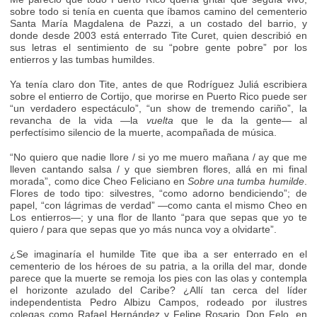
sobre todo si tenía en cuenta que íbamos camino del cementerio
Santa María Magdalena de Pazzi, a un costado del barrio, y
donde desde 2003 está enterrado Tite Curet, quien describió en
sus letras el sentimiento de su “pobre gente pobre” por los
entierros y las tumbas humildes.
Ya tenía claro don Tite, antes de que Rodríguez Juliá escribiera
sobre el entierro de Cortijo, que morirse en Puerto Rico puede ser
“un verdadero espectáculo”, “un show de tremendo cariño”, la
revancha de la vida —la
vuelta
que le da la gente— al
perfectísimo silencio de la muerte, acompañada de música.
“No quiero que nadie llore / si yo me muero mañana / ay que me
lleven cantando salsa / y que siembren flores, allá en mi final
morada”, como dice Cheo Feliciano en
Sobre una tumba humilde
.
Flores de todo tipo: silvestres, “como adorno bendiciendo”; de
papel, “con lágrimas de verdad” —como canta el mismo Cheo en
Los entierros—; y una flor de llanto “para que sepas que yo te
quiero / para que sepas que yo más nunca voy a olvidarte”.
¿Se imaginaría el humilde Tite que iba a ser enterrado en el
cementerio de los héroes de su patria, a la orilla del mar, donde
parece que la muerte se remoja los pies con las olas y contempla
el horizonte azulado del Caribe? ¿Allí tan cerca del líder
independentista Pedro Albizu Campos, rodeado por ilustres
colegas como Rafael Hernández y Felipe Rosario, Don Felo, en