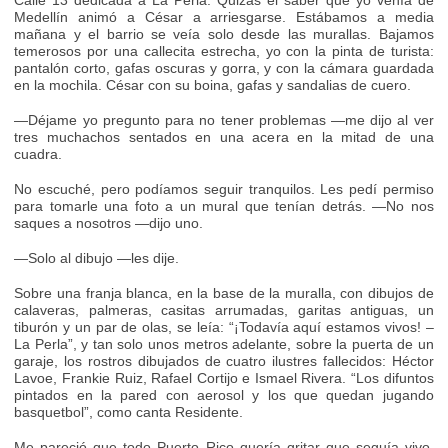
Calle 13 dedicada a La Perla. Quizás el saber que yo venía de
Medellín animó a César a arriesgarse. Estábamos a media
mañana y el barrio se veía solo desde las murallas. Bajamos
temerosos por una callecita estrecha, yo con la pinta de turista:
pantalón corto, gafas oscuras y gorra, y con la cámara guardada
en la mochila. César con su boina, gafas y sandalias de cuero.
—Déjame yo pregunto para no tener problemas —me dijo al ver
tres muchachos sentados en una acera en la mitad de una
cuadra.
No escuché, pero podíamos seguir tranquilos. Les pedí permiso
para tomarle una foto a un mural que tenían detrás. —No nos
saques a nosotros —dijo uno.
—Solo al dibujo —les dije.
Sobre una franja blanca, en la base de la muralla, con dibujos de
calaveras, palmeras, casitas arrumadas, garitas antiguas, un
tiburón y un par de olas, se leía: “¡Todavía aquí estamos vivos! –
La Perla”, y tan solo unos metros adelante, sobre la puerta de un
garaje, los rostros dibujados de cuatro ilustres fallecidos: Héctor
Lavoe, Frankie Ruiz, Rafael Cortijo e Ismael Rivera. “Los difuntos
pintados en la pared con aerosol y los que quedan jugando
basquetbol”, como canta Residente.
Me pareció que todo Puerto Rico quería gritar que seguía vivo,