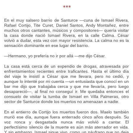
***
En el muy salsero barrio de Santurce —cuna de Ismael Rivera,
Rafael Cortijo, Tite Curet, Daniel Santos, Andy Montañez, entre
muchos otros cantantes, músicos y compositores— quería visitar
la casa donde nació Ismael Rivera, en la calle Calma. César
volvió a dudar, esta vez con mayor resistencia. La calma no es la
sensación dominante en ese lugar del barrio.
—Hermano, yo prefería no ir por allá —me dijo César.
La casa está cerca de un expendio de drogas, atravesada por
enfrentamientos recientes entre traficantes. Hasta el último día
del viaje le insistí a César que me llevara, pero no cedió, y
aunque lo intenté por mi cuenta —un entusiasta que conocí en un
bar me dijo que trabajaba cerca y que me llevaría, pero luego
desapareció—, al final no conseguí ir. Me quedaba entonces el
consuelo de visitar la tumba de Ismael en Villa Palmeras, otro
sector de Santurce donde los muertos no amenazan a nadie.
En el entierro de Cortijo los muertos fueron dos. Maelo también
murió ese día, aunque fuera enterrado cinco años después. Su
voz ronca y desgastada nunca más volvió a cantar. El
perfectísimo silencio de la muerte es aún más aterrador en vida.
Y sin embargo, Ismael sigue vivo, como un náufrago que no deja