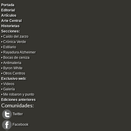
Portada
Editorial
Artículos
Arte Central
Historietas
Secciones:
•
Caído del zarzo
•
Crónica Verde
•
Estilario
•
Rayadura Alzheimer
•
Bocas de ceniza
•
Antimateria
•
Byron White
•
Otros Centros
Exclusivo web:
•
Videos
•
Galería
•
Me robaron y punto
Ediciones anteriores
Comunidades:
Twitter
Facebook