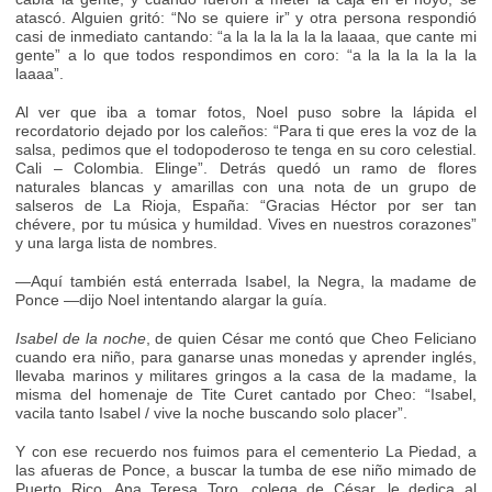
atascó. Alguien gritó: “No se quiere ir” y otra persona respondió
casi de inmediato cantando: “a la la la la la la laaaa, que cante mi
gente” a lo que todos respondimos en coro: “a la la la la la la
laaaa”.
Al ver que iba a tomar fotos, Noel puso sobre la lápida el
recordatorio dejado por los caleños: “Para ti que eres la voz de la
salsa, pedimos que el todopoderoso te tenga en su coro celestial.
Cali – Colombia. Elinge”. Detrás quedó un ramo de flores
naturales blancas y amarillas con una nota de un grupo de
salseros de La Rioja, España: “Gracias Héctor por ser tan
chévere, por tu música y humildad. Vives en nuestros corazones”
y una larga lista de nombres.
—Aquí también está enterrada Isabel, la Negra, la madame de
Ponce —dijo Noel intentando alargar la guía.
Isabel de la noche
, de quien César me contó que Cheo Feliciano
cuando era niño, para ganarse unas monedas y aprender inglés,
llevaba marinos y militares gringos a la casa de la madame, la
misma del homenaje de Tite Curet cantado por Cheo: “Isabel,
vacila tanto Isabel / vive la noche buscando solo placer”.
Y con ese recuerdo nos fuimos para el cementerio La Piedad, a
las afueras de Ponce, a buscar la tumba de ese niño mimado de
Puerto Rico. Ana Teresa Toro, colega de César, le dedica al