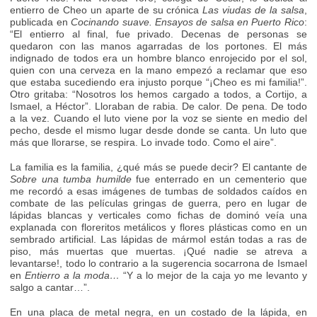
entierro de Cheo un aparte de su crónica
Las viudas de la salsa
,
publicada en
Cocinando suave. Ensayos de salsa en Puerto Rico
:
“El entierro al final, fue privado. Decenas de personas se
quedaron con las manos agarradas de los portones. El más
indignado de todos era un hombre blanco enrojecido por el sol,
quien con una cerveza en la mano empezó a reclamar que eso
que estaba sucediendo era injusto porque “¡Cheo es mi familia!”.
Otro gritaba: “Nosotros los hemos cargado a todos, a Cortijo, a
Ismael, a Héctor”. Lloraban de rabia. De calor. De pena. De todo
a la vez. Cuando el luto viene por la voz se siente en medio del
pecho, desde el mismo lugar desde donde se canta. Un luto que
más que llorarse, se respira. Lo invade todo. Como el aire”.
La familia es la familia, ¿qué más se puede decir? El cantante de
Sobre una tumba humilde
fue enterrado en un cementerio que
me recordó a esas imágenes de tumbas de soldados caídos en
combate de las películas gringas de guerra, pero en lugar de
lápidas blancas y verticales como fichas de dominó veía una
explanada con floreritos metálicos y flores plásticas como en un
sembrado artificial. Las lápidas de mármol están todas a ras de
piso, más muertas que muertas. ¡Qué nadie se atreva a
levantarse!, todo lo contrario a la sugerencia socarrona de Ismael
en
Entierro a la moda…
“Y a lo mejor de la caja yo me levanto y
salgo a cantar…”.
En una placa de metal negra, en un costado de la lápida, en