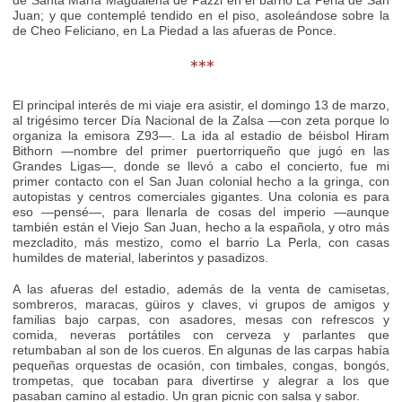
de Santa María Magdalena de Pazzi en el barrio La Perla de San
Juan; y que contemplé tendido en el piso, asoleándose sobre la
de Cheo Feliciano, en La Piedad a las afueras de Ponce.
***
El principal interés de mi viaje era asistir, el domingo 13 de marzo,
al trigésimo tercer Día Nacional de la Zalsa —con zeta porque lo
organiza la emisora Z93—. La ida al estadio de béisbol Hiram
Bithorn —nombre del primer puertorriqueño que jugó en las
Grandes Ligas—, donde se llevó a cabo el concierto, fue mi
primer contacto con el San Juan colonial hecho a la gringa, con
autopistas y centros comerciales gigantes. Una colonia es para
eso —pensé—, para llenarla de cosas del imperio —aunque
también están el Viejo San Juan, hecho a la española, y otro más
mezcladito, más mestizo, como el barrio La Perla, con casas
humildes de material, laberintos y pasadizos.
A las afueras del estadio, además de la venta de camisetas,
sombreros, maracas, güiros y claves, vi grupos de amigos y
familias bajo carpas, con asadores, mesas con refrescos y
comida, neveras portátiles con cerveza y parlantes que
retumbaban al son de los cueros. En algunas de las carpas había
pequeñas orquestas de ocasión, con timbales, congas, bongós,
trompetas, que tocaban para divertirse y alegrar a los que
pasaban camino al estadio. Un gran picnic con salsa y sabor.