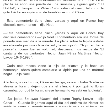
de los Salseros. De allí saldríamos en caravana para Ponce. En la
placita se abrió una puerta de una limosina y alguien gritó: “¡El
Diablo!”, al tiempo que Willie Colón salía del carro, tal como le
gritó Héctor en algún solo de trombón — contó César.
—Este cementerio tiene cinco yardas y aquí en Ponce hay
dieciséis cementerios —dijo Noel.
—Este cementerio tiene cinco yardas y aquí en Ponce hay
dieciséis cementerios —dijo Noel.El comentario era una forma de
ponerle una medida a la muerte. La placa sobre la lápida estaba
encabezada por una clave de sol y la inscripción: “Aquí, en tierra
ponceña, como fue su voluntad, descansan los restos de ‘El
cantante de los cantantes’ Héctor Juan Pérez Martínez ‘Héctor
Lavoe’ 1946-1993”.
—Cada seis meses viene la hija de crianza y le hace un
homenaje, ahora quiere cambiarle la lápida por una de mármol
negro —dijo Noel.
A lo lejos, no es broma, César es testigo, se escuchaba “Nadie se
atreva a llorar / dejen que ría el silencio / por qué lo lloran
caramba, por qué lo lloran, si ese hermanito ya está en la gloria”.
—¡No jodas,
La cuna blanca
!, del difunto Raphy Leavitt —dijo
César—. Cuando llegamos aquí el día del entierro de Héctor no
cabía la gente, y cuando fueron a meter la caja en el hoyo, se