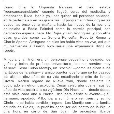
Como diría la Orquesta Narváez, el cielo estaba
“reencancaranublado” cuando llegué, cerca del mediodía, y
amenazaba lluvia. Había ya unas quince mil personas bailando,
en la parte baja y en las graderías. El programa incluía orquestas
desde las once de la mañana hasta las nueve de la noche y
anunciaba a Eddie Palmieri como la estrella principal, con
dedicación especial para Tito Rojas y Lalo Rodríguez, y con ellos
otros grandes como La Sonora Ponceña, Roberto Roena y
Charlie Aponte. A ninguno de ellos los había visto en vivo, así que
mi bienvenida a Puerto Rico sería una experiencia difícil de
repetir.
Mi guía y anfitrión era un personaje pequeñito y delgado, de
gafas y boina de profesor universitario, con un nombre muy
salsero: César Colón Montijo, un “cocolo” —como les dicen a los
fanáticos de la salsa— y amigo puertorriqueño que se ha pasado
los últimos diez años de su vida estudiando el mito de Ismael
Rivera. Recién llegado de Nueva York, donde adelanta un
doctorado en etnomusicología, César celebraba que en sus 35
años de vida asistiría a su vigésimo Día Nacional —desde donde
esté viaja cada año a Puerto Rico para asistir al evento—; su
hermano, apodado Millo, iba a su número veintiséis, y su tío
Chelo no se había perdido ninguno. Los Montijo son una familia
oriunda de Ciales, un pueblito agricultor del centro de la isla, a
una hora en carro de San Juan, de ancestros jíbaros