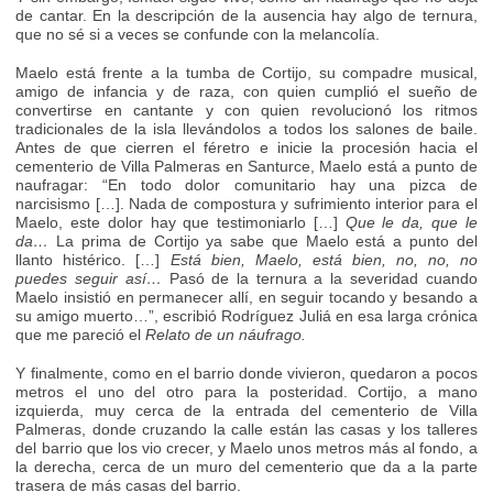
de cantar. En la descripción de la ausencia hay algo de ternura,
que no sé si a veces se confunde con la melancolía.
Maelo está frente a la tumba de Cortijo, su compadre musical,
amigo de infancia y de raza, con quien cumplió el sueño de
convertirse en cantante y con quien revolucionó los ritmos
tradicionales de la isla llevándolos a todos los salones de baile.
Antes de que cierren el féretro e inicie la procesión hacia el
cementerio de Villa Palmeras en Santurce, Maelo está a punto de
naufragar: “En todo dolor comunitario hay una pizca de
narcisismo […]. Nada de compostura y sufrimiento interior para el
Maelo, este dolor hay que testimoniarlo […]
Que le da, que le
da…
La prima de Cortijo ya sabe que Maelo está a punto del
llanto histérico. […]
Está bien, Maelo, está bien, no, no, no
puedes seguir así…
Pasó de la ternura a la severidad cuando
Maelo insistió en permanecer allí, en seguir tocando y besando a
su amigo muerto…”, escribió Rodríguez Juliá en esa larga crónica
que me pareció el
Relato de un náufrago.
Y finalmente, como en el barrio donde vivieron, quedaron a pocos
metros el uno del otro para la posteridad. Cortijo, a mano
izquierda, muy cerca de la entrada del cementerio de Villa
Palmeras, donde cruzando la calle están las casas y los talleres
del barrio que los vio crecer, y Maelo unos metros más al fondo, a
la derecha, cerca de un muro del cementerio que da a la parte
trasera de más casas del barrio.