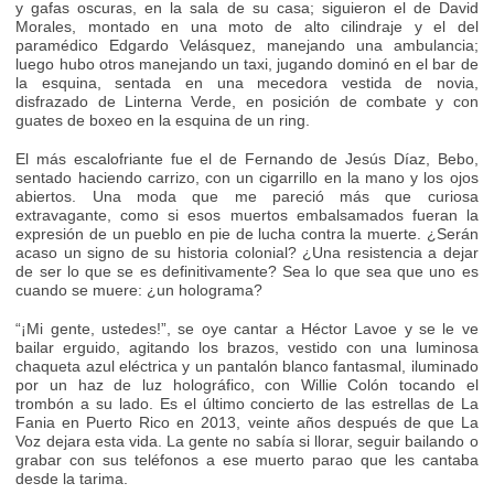
y gafas oscuras, en la sala de su casa; siguieron el de David
Morales, montado en una moto de alto cilindraje y el del
paramédico Edgardo Velásquez, manejando una ambulancia;
luego hubo otros manejando un taxi, jugando dominó en el bar de
la esquina, sentada en una mecedora vestida de novia,
disfrazado de Linterna Verde, en posición de combate y con
guates de boxeo en la esquina de un ring.
El más escalofriante fue el de Fernando de Jesús Díaz, Bebo,
sentado haciendo carrizo, con un cigarrillo en la mano y los ojos
abiertos. Una moda que me pareció más que curiosa
extravagante, como si esos muertos embalsamados fueran la
expresión de un pueblo en pie de lucha contra la muerte. ¿Serán
acaso un signo de su historia colonial? ¿Una resistencia a dejar
de ser lo que se es definitivamente? Sea lo que sea que uno es
cuando se muere: ¿un holograma?
“¡Mi gente, ustedes!”, se oye cantar a Héctor Lavoe y se le ve
bailar erguido, agitando los brazos, vestido con una luminosa
chaqueta azul eléctrica y un pantalón blanco fantasmal, iluminado
por un haz de luz holográfico, con Willie Colón tocando el
trombón a su lado. Es el último concierto de las estrellas de La
Fania en Puerto Rico en 2013, veinte años después de que La
Voz dejara esta vida. La gente no sabía si llorar, seguir bailando o
grabar con sus teléfonos a ese muerto parao que les cantaba
desde la tarima.