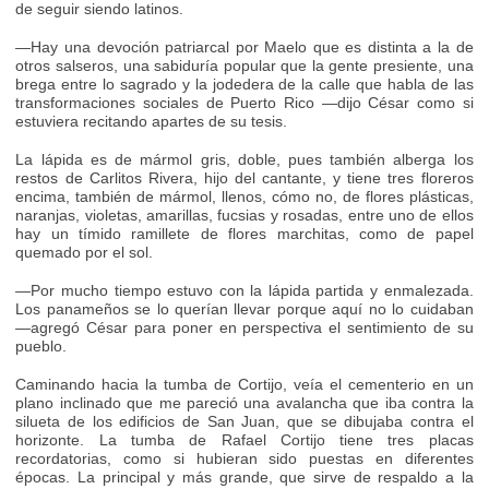
de seguir siendo latinos.
—Hay una devoción patriarcal por Maelo que es distinta a la de
otros salseros, una sabiduría popular que la gente presiente, una
brega entre lo sagrado y la jodedera de la calle que habla de las
transformaciones sociales de Puerto Rico —dijo César como si
estuviera recitando apartes de su tesis.
La lápida es de mármol gris, doble, pues también alberga los
restos de Carlitos Rivera, hijo del cantante, y tiene tres floreros
encima, también de mármol, llenos, cómo no, de flores plásticas,
naranjas, violetas, amarillas, fucsias y rosadas, entre uno de ellos
hay un tímido ramillete de flores marchitas, como de papel
quemado por el sol.
—Por mucho tiempo estuvo con la lápida partida y enmalezada.
Los panameños se lo querían llevar porque aquí no lo cuidaban
—agregó César para poner en perspectiva el sentimiento de su
pueblo.
Caminando hacia la tumba de Cortijo, veía el cementerio en un
plano inclinado que me pareció una avalancha que iba contra la
silueta de los edificios de San Juan, que se dibujaba contra el
horizonte. La tumba de Rafael Cortijo tiene tres placas
recordatorias, como si hubieran sido puestas en diferentes
épocas. La principal y más grande, que sirve de respaldo a la