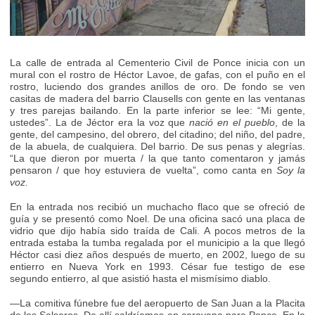
La calle de entrada al Cementerio Civil de Ponce inicia con un
mural con el rostro de Héctor Lavoe, de gafas, con el puño en el
rostro, luciendo dos grandes anillos de oro. De fondo se ven
casitas de madera del barrio Clausells con gente en las ventanas
y tres parejas bailando. En la parte inferior se lee: “Mi gente,
ustedes”. La de Jéctor era la voz que
nació en el pueblo
, de la
gente, del campesino, del obrero, del citadino; del niño, del padre,
de la abuela, de cualquiera. Del barrio. De sus penas y alegrías.
“La que dieron por muerta / la que tanto comentaron y jamás
pensaron / que hoy estuviera de vuelta”, como canta en
Soy la
voz.
En la entrada nos recibió un muchacho flaco que se ofreció de
guía y se presentó como Noel. De una oficina sacó una placa de
vidrio que dijo había sido traída de Cali. A pocos metros de la
entrada estaba la tumba regalada por el municipio a la que llegó
Héctor casi diez años después de muerto, en 2002, luego de su
entierro en Nueva York en 1993. César fue testigo de ese
segundo entierro, al que asistió hasta el mismísimo diablo.
—La comitiva fúnebre fue del aeropuerto de San Juan a la Placita