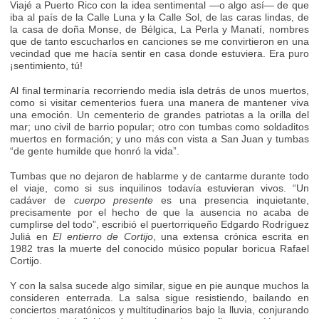
Viajé a Puerto Rico con la idea sentimental —o algo así— de que
iba al país de la Calle Luna y la Calle Sol, de las caras lindas, de
la casa de doña Monse, de Bélgica, La Perla y Manatí, nombres
que de tanto escucharlos en canciones se me convirtieron en una
vecindad que me hacía sentir en casa donde estuviera. Era puro
¡sentimiento, tú!
Al final terminaría recorriendo media isla detrás de unos muertos,
como si visitar cementerios fuera una manera de mantener viva
una emoción. Un cementerio de grandes patriotas a la orilla del
mar; uno civil de barrio popular; otro con tumbas como soldaditos
muertos en formación; y uno más con vista a San Juan y tumbas
“de gente humilde que honró la vida”.
Tumbas que no dejaron de hablarme y de cantarme durante todo
el viaje, como si sus inquilinos todavía estuvieran vivos. “Un
cadáver de
cuerpo presente
es una presencia inquietante,
precisamente por el hecho de que la ausencia no acaba de
cumplirse del todo”, escribió el puertorriqueño Edgardo Rodríguez
Juliá en
El entierro de Cortijo
, una extensa crónica escrita en
1982 tras la muerte del conocido músico popular boricua Rafael
Cortijo.
Y con la salsa sucede algo similar, sigue en pie aunque muchos la
consideren enterrada. La salsa sigue resistiendo, bailando en
conciertos maratónicos y multitudinarios bajo la lluvia, conjurando