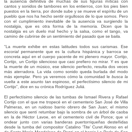
la ausencia definitiva de muchas de sus figuras míticas con
cantos y sonidos de tambores en los entierros, con los pies bien
puestos en la tierra, por donde sube y se mueve el espíritu de un
pueblo que nos ha hecho sentir orgullosos de lo que somos. Pero
con el cumplimiento inevitable de la ausencia va surgiendo la
nostalgia, que es otra forma de la memoria. Dicen que la
nostalgia es un duelo mal hecho y la salsa, como el tango, va
camino de cubrirse de un sentimiento del pasado que se baila.
“La muerte exhibe en estas latitudes todos sus carismas. Ese
escorial
permanente que es la cultura hispánica y barroca se
concreta aquí en el cuerpo yacente de mi plenero mayor. Cortijo,
Cortijo, un Cortijo silencioso que casi prefiero no mirar. Y es que
la muerte de un músico, ese silencio perfecto, resulta dos veces
más aterradora. La vida como sonido queda burlada del modo
más ejemplar. Pero ya veremos cómo la comunidad le
busca la
vuelta
a este asunto tan espinoso, el perfectísimo silencio de mi
Cortijo”, dice en su crónica Rodríguez Juliá.
El perfectísimo silencio de las tumbas de Ismael Rivera y Rafael
Cortijo con el que me tropecé en el cementerio San José de Villa
Palmeras, en un ruidoso barrio obrero de San Juan; el mismo
silencio que sentí retumbar bajo la sombra de un árbol de caoba
en la de Héctor Lavoe, en el cementerio civil de Ponce; que vi
ondear junto con varias banderas puertorriqueñas desteñidas
desde la tumba del compositor Catalino ‘Tite’ Curet Alonso en el