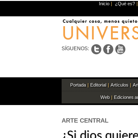
Inicio
|
¿Qué es?
|
SÍGUENOS:
Portada
|
Editorial
|
Artículos
|
Ar
Web
|
Ediciones a
ARTE CENTRAL
¿Si dios quier