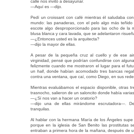
calle nos invitó a desayunar.
—Aquí es —dijo.
Pedí un croissant con café mientras él saludaba co
mundo: las panaderas, con el pelo algo más teñido 
escote algo desproporcionado para las ocho de la 
blusa blanca y cara lavada, que se adelantaron risue
—¿Entonces usted es la arquitecta?
—dijo la mayor de ellas.
A pesar de la pequeña cruz al cuello y de ese aire
virginidad, pensé que podrían confundirse con alguna 
felizmente cuando me mostraron el lugar para el fut
un
hall
, donde habían acomodado tres bancas regal
contra una ventana, que caí, como Diego, en sus rede
Mientras evaluábamos el espacio disponible, otras t
trasnocho, salieron de un saloncito donde había varia
—¿Sí nos van a hacer un oratorio?
—dijo una de ellas mirándome escrutadora—. De
tranquilas.
Al hablar con la hermana María de los Ángeles supe q
porque en la iglesia de San Benito las prostitutas
entraban a primera hora de la mañana, después de un