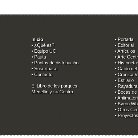
Inicio
• Portada
• ¿Qué es?
• Editorial
• Equipo UC
• Artículos
• Pauta
• Arte Centr
• Puntos de distribución
• Historieta
• Suscríbase
• Caído del
• Contacto
• Crónica V
• Estilario
El Libro de los parques
• Rayadura
Medellín y su Centro
• Bocas de
• Antimater
• Byron Wh
• Otros Cen
• Proyectos