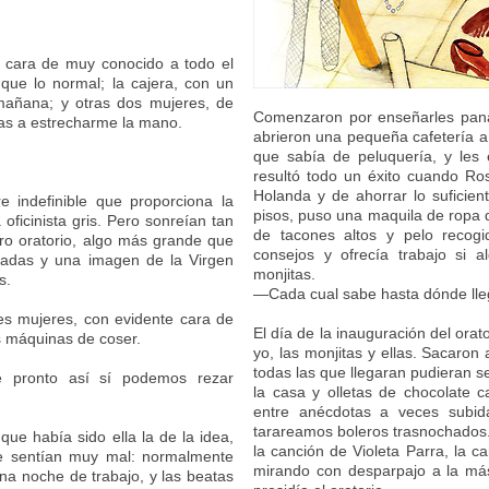
n cara de muy conocido a todo el
que lo normal; la cajera, con un
mañana; y otras dos mujeres, de
Comenzaron por enseñarles pana
ñas a estrecharme la mano.
abrieron una pequeña cafetería a 
que sabía de peluquería, y les e
resultó todo un éxito cuando Ros
Holanda y de ahorrar lo suficien
 indefinible que proporciona la
pisos, puso una maquila de ropa 
oficinista gris. Pero sonreían tan
de tacones altos y pelo recogi
uro oratorio, algo más grande que
consejos y ofrecía trabajo si 
adas y una imagen de la Virgen
monjitas.
s.
—Cada cual sabe hasta dónde lle
res mujeres, con evidente cara de
El día de la inauguración del or
s máquinas de coser.
yo, las monjitas y ellas. Sacaron
todas las que llegaran pudieran s
 pronto así sí podemos rezar
la casa y olletas de chocolate c
entre anécdotas a veces subid
tarareamos boleros trasnochados.
ue había sido ella la de la idea,
la canción de Violeta Parra, la 
 se sentían muy mal: normalmente
mirando con desparpajo a la más 
a noche de trabajo, y las beatas