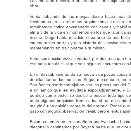
Las monjitas necesitan un oratorio —me dijo Diego
obra.
Venía hablando de las monjas desde hacía más d
llevábamos en las reformas arquitectónicas de un la
tomábamos tintico envenenado con canela y hablába
alma y de la vida en momentos en los que la única sa
mismo: Diego había decidido separarse de una bella 
innumerables perros y una historia de convivencia 
manteniendo sin traicionarse a sí mismo.
Entonces decidió vivir su verdad, por dolorosa que f
ese paso tan difícil al que solo sigue el encuentro con 
En el descubrimiento de su nueva vida pocas cosas 
de ellas fueron las monjitas. Según me contaba, tenía
San Benito donde trabajaban con las prostitutas del C
a un amigo que les ayudaba esporádicamente, y Di
perdido como triste, se dedicó a buscar todo tipo d
tenía algunos prejuicios frente a las obras de carid
me pidió una opinión sobre lo del oratorio. Pensé que 
paso con alguna observación trivial, pero el entusias
Bajamos temprano en la mañana por Ayacucho hasta e
diagonal y caminamos por Boyacá hasta que un olor a