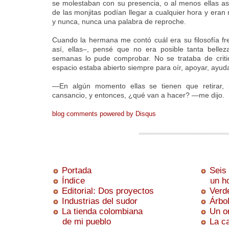
se molestaban con su presencia, o al menos ellas as
de las monjitas podían llegar a cualquier hora y eran
y nunca, nunca una palabra de reproche.
Cuando la hermana me contó cuál era su filosofía fr
así, ellas–, pensé que no era posible tanta belle
semanas lo pude comprobar. No se trataba de critic
espacio estaba abierto siempre para oír, apoyar, ayuda
—En algún momento ellas se tienen que retirar, p
cansancio, y entonces, ¿qué van a hacer? —me dijo.
blog comments powered by
Disqus
Portada
Seis
Índice
un hom
Editorial: Dos proyectos
Verd
Industrias del sudor
Árbo
La tienda colombiana
Un or
de mi pueblo
La c