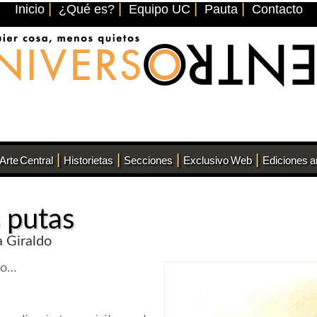
|
|
|
|
Inicio
¿Qué es?
Equipo UC
Pauta
Contacto
|
|
|
|
Arte Central
Historietas
Secciones
Exclusivo Web
Ediciones a
s putas
a Giraldo
to…