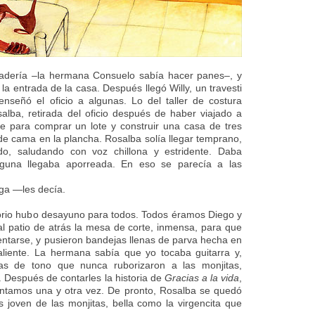
dería –la hermana Consuelo sabía hacer panes–, y
la entrada de la casa. Después llegó Willy, un travesti
nseñó el oficio a algunas. Lo del taller de costura
alba, retirada del oficio después de haber viajado a
te para comprar un lote y construir una casa de tres
de cama en la plancha. Rosalba solía llegar temprano,
do, saludando con voz chillona y estridente. Daba
alguna llegaba aporreada. En eso se parecía a las
ga —les decía.
atorio hubo desayuno para todos. Todos éramos Diego y
 al patio de atrás la mesa de corte, inmensa, para que
entarse, y pusieron bandejas llenas de parva hecha en
aliente. La hermana sabía que yo tocaba guitarra y,
as de tono que nunca ruborizaron a las monjitas,
 Después de contarles la historia de
Gracias a la vida
,
cantamos una y otra vez. De pronto, Rosalba se quedó
joven de las monjitas, bella como la virgencita que