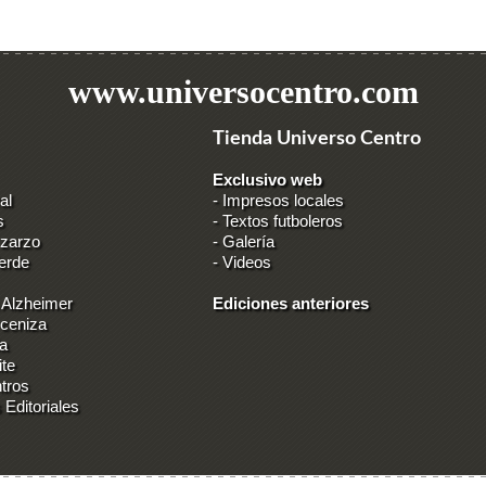
www.universocentro.com
Tienda Universo Centro
Exclusivo web
al
-
Impresos locales
s
-
Textos futboleros
 zarzo
-
Galería
erde
-
Videos
 Alzheimer
Ediciones anteriores
 ceniza
ia
ite
tros
 Editoriales