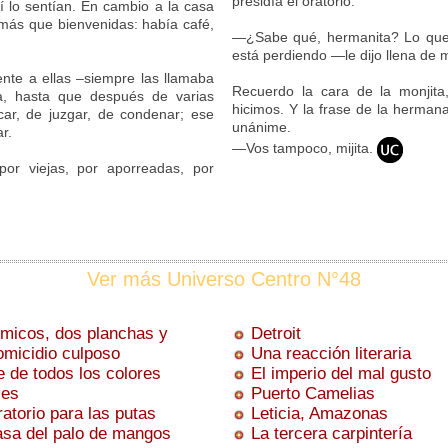
presidía el oratorio.
í lo sentían. En cambio a la casa
 más que bienvenidas: había café,
—¿Sabe qué, hermanita? Lo que 
está perdiendo —le dijo llena de m
ente a ellas –siempre las llamaba
Recuerdo la cara de la monjita,
za, hasta que después de varias
hicimos. Y la frase de la herman
ar, de juzgar, de condenar; ese
unánime.
r.
—Vos tampoco, mijita.
or viejas, por aporreadas, por
Ver más Universo Centro N°48
 micos, dos planchas y
Detroit
icidio culposo
Una reacción literaria
e de todos los colores
El imperio del mal gusto
les
Puerto Camelias
atorio para las putas
Leticia, Amazonas
asa del palo de mangos
La tercera carpintería