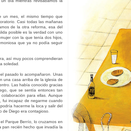
 un día mientras revisábamos la
e un mes, el mismo tiempo que
boratorio. Casi todas las mañanas
mos de la otra reforma, esa del
lida posible es la verdad con uno
mujer con la que tenía dos hijos,
armoniosa que ya no podía seguir
uera, así muy pocos comprendieran
la soledad.
del pasado lo acompañaron. Unas
n una casa arriba de la iglesia de
entro. Las había conocido gracias
ego, que se sentía entonces tan
e colaboración para ellas. Aunque
ad, fui incapaz de negarme cuando
podría hacerme la loca y salir del
mo de Diego era contagioso.
l Parque Berrío, lo cruzamos en
 pan recién hecho que invadía la