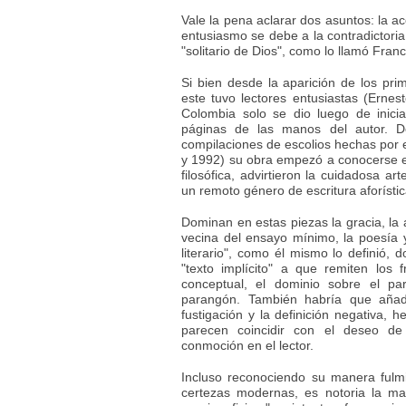
Vale la pena aclarar dos asuntos: la ac
entusiasmo se debe a la contradictoria 
"solitario de Dios", como lo llamó Fran
Si bien desde la aparición de los pr
este tuvo lectores entusiastas (Ernes
Colombia solo se dio luego de iniciat
páginas de las manos del autor. D
compilaciones de escolios hechas por e
y 1992) su obra empezó a conocerse e
filosófica, advirtieron la cuidadosa a
un remoto género de escritura aforística
Dominan en estas piezas la gracia, la 
vecina del ensayo mínimo, la poesía y
literario", como él mismo lo definió, 
"texto implícito" a que remiten los 
conceptual, el dominio sobre el pa
parangón. También habría que añadi
fustigación y la definición negativa, 
parecen coincidir con el deseo de 
conmoción en el lector.
Incluso reconociendo su manera fulm
certezas modernas, es notoria la ma