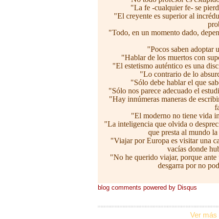
"La fe -cualquier fe- se pie
"El creyente es superior al incrédu
pro
"Todo, en un momento dado, depend
"Pocos saben adoptar u
"Hablar de los muertos con sup
"El estetismo auténtico es una dis
"Lo contrario de lo absur
"Sólo debe hablar el que sab
"Sólo nos parece adecuado el estudi
"Hay innúmeras maneras de escribir 
f
"El moderno no tiene vida in
"La inteligencia que olvida o despre
que presta al mundo la
"Viajar por Europa es visitar una c
vacías donde hub
"No he querido viajar, porque ante
desgarra por no pod
blog comments powered by
Disqus
Ver más 