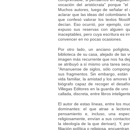
vocación del aristócrata" porque "e
Muchos autores, luego de señalar el 
aclarar que las ideas del colombiano l
que confesó valorar los textos filosó
decían. Eso ocurrió, por ejemplo, c
expuso sus reservas con alguien qu
inaceptables, pero cuya escritura es ir
convencer en no pocas ocasiones.
Por otro lado, un anciano políglot
biblioteca de su casa, alejado de las v
imagen más recurrente que nos ha de
se atribuyó a sí mismo una tarea secund
"Amanuense de siglos, sólo compongo
sus fragmentos. Sin embargo, están 
vida familiar, la amistad y los amores 
biógrafo capaz de recoger el desaf
Villegas Editores en la guarda de uno d
callada, discreta, entre libros intelig
El autor de estas líneas, entre los 
dominantes: el que atrae a lectore
pensamiento e, incluso, una espe
religiosamente, envían a sus contacto
la ideología de la que derivan). Y, po
filiación política o religiosa, encuentran