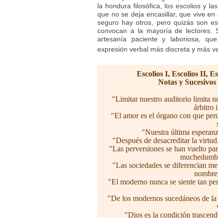
la hondura filosófica, los escolios y 
que no se deja encasillar, que vive en
seguro hay otros, pero quizás son es
convocan a la mayoría de lectores. S
artesanía paciente y laboriosa, qu
expresión verbal más discreta y más vec
Escolios I, Escolios II, E
Notas y Sucesivos e
"Limitar nuestro auditorio limita n
árbitro
"El amor es el órgano con que perc
"Nuestra última esperanza
"Después de desacreditar la virtud,
"Las perversiones se han vuelto par
muchedumbr
"Las sociedades se diferencian mer
nombre 
"El moderno nunca se siente tan p
"De los modernos sucedáneos de la 
"Dios es la condición trascend