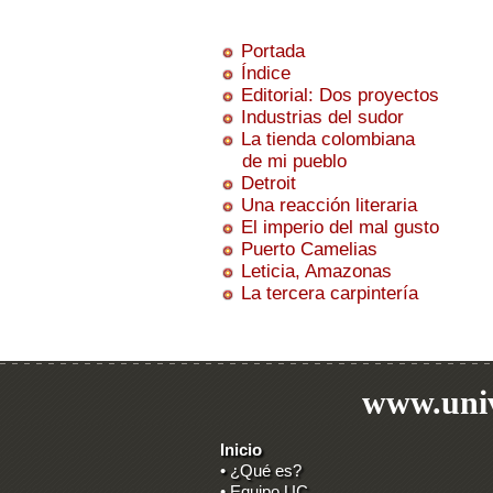
Portada
Índice
Editorial: Dos proyectos
Industrias del sudor
La tienda colombiana
de mi pueblo
Detroit
Una reacción literaria
El imperio del mal gusto
Puerto Camelias
Leticia, Amazonas
La tercera carpintería
www.univ
Inicio
• ¿Qué es?
• Equipo UC