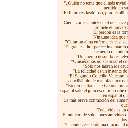
"¿Quién no teme que el más trivial
perdido en su
"El futuro es fastidioso, porque allí
"Cierta cortesía intelectual nos hace
somete el universo
"El perdón es la for
"Ninguna idea que n
"Curar un alma enferma es casi sie
"El gran escritor parece inventar lo
recuerdo de todo b
"Un cuerpo desnudo resuelve
"Quisiéramos no acariciar el cu
"Sólo nos labran los cau
"La felicidad es un instante de
"El Segundo Concilio Vaticano p
conciliábulo de manufactureros a
"En otros idiomas existe una prosa
español sólo el gran escritor escribe
en español qu
"La más breve conmoción del alma no
que
"Toda vida es un 
"El número de soluciones atrevidas q
los
"Cuando cese la última oración al ú