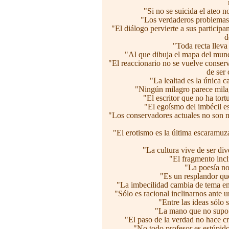
"Si no se suicida el ateo n
"Los verdaderos problemas n
"El diálogo pervierte a sus particip
d
"Toda recta lleva
"Al que dibuja el mapa del mund
"El reaccionario no se vuelve conser
de ser
"La lealtad es la única c
"Ningún milagro parece milag
"El escritor que no ha tortu
"El egoísmo del imbécil e
"Los conservadores actuales no son m
"El erotismo es la última escaramuz
"La cultura vive de ser di
"El fragmento incl
"La poesía no
"Es un resplandor que 
"La imbecilidad cambia de tema en
"Sólo es racional inclinarnos ante
"Entre las ideas sólo 
"La mano que no supo a
"El paso de la verdad no hace cr
"No todo profesor es estúpido