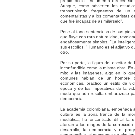
propio oficio: "no intento ofrecer si
Aunque, como advierten los estudio
transcribiendo fragmentos de un
comentaristas y a los comentaristas de
que fue incapaz de asimilárselo".
Pese al tono sentencioso de sus piezas
que fluye con rara naturalidad, revela
engañosamente simples. "La inteligenc
sus escolios. "Humano es el adjetivo que
otro.
Por su parte, la figura del escritor de
inconfundible como la misma obra. En e
mito y las imágenes, algo en lo qu
comunes hablan de un hombre qu
económicas, practicó un estilo de vid
época y de los imperativos de la vi
modo que aún resulta embarazoso para
democracia.
La academia colombiana, empeñada a v
cultura es la zona franca de la mor
mediática, ha encontrado difícil la 
aterran a los magos de la corrección: 
desarrollo, la democracia y el prog
comprensible, si pensamos en alguien 