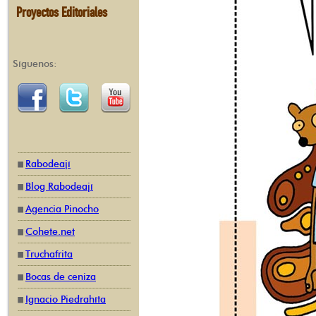
Proyectos Editoriales
Síguenos:
Rabodeají
Blog Rabodeají
Agencia Pinocho
Cohete.net
Truchafrita
Bocas de ceniza
Ignacio Piedrahíta