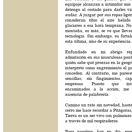
equipaje alcanzan a intimidar mis 
detengo al costado para darles ví
audaz. A juzgar por sus ropas liger
consideran tibio el aire helad
glaciares a esa hora temprana. No 
montaña, es más, se ve que lleva
tecnología. Sin embargo, su forta
esta última, sino de su experiencia.
Enfundado en mi abrigo rep
admiración en sus musculosas panto
quién sabe qué proezas en la geog
interpreto como engreimiento el p
conceden. Al contrario, me parec
sencillas, sin fingimientos, c
empresas. Puesto que ínt
encaminados a la acción, me 
ausencia de palabrería.
Camino un rato sin novedad, hasta
cerro me hace recordar a Pitágoras,
Tierra es un ser vivo con pulmone
a través de mil respiraderos.
Para nosotros, hoy en día, esos