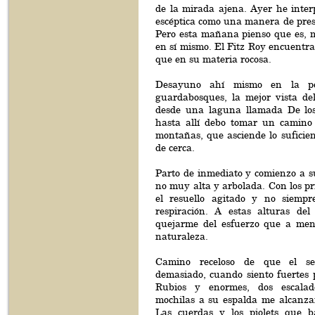
de la mirada ajena. Ayer he inter
escéptica como una manera de pres
Pero esta mañana pienso que es, m
en sí mismo. El Fitz Roy encuentr
que en su materia rocosa.
Desayuno ahí mismo en la po
guardabosques, la mejor vista del
desde una laguna llamada De los
hasta allí debo tomar un camino 
montañas, que asciende lo suficie
de cerca.
Parto de inmediato y comienzo a s
no muy alta y arbolada. Con los pr
el resuello agitado y no siempr
respiración. A estas alturas del
quejarme del esfuerzo que a me
naturaleza.
Camino receloso de que el s
demasiado, cuando siento fuertes 
Rubios y enormes, dos escalad
mochilas a su espalda me alcanz
Las cuerdas y los piolets que b