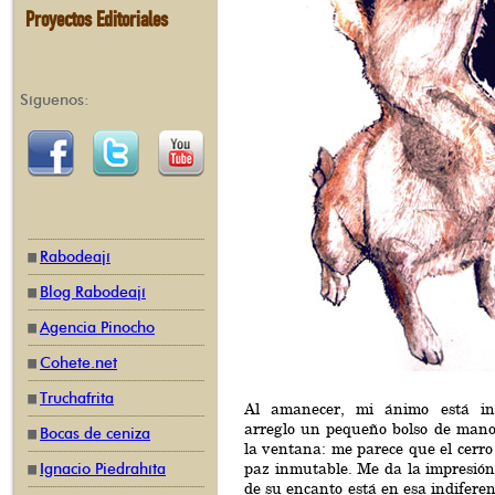
Proyectos Editoriales
Síguenos:
Rabodeají
Blog Rabodeají
Agencia Pinocho
Cohete.net
Truchafrita
Al amanecer, mi ánimo está in
arreglo un pequeño bolso de mano
Bocas de ceniza
la ventana: me parece que el cerr
paz inmutable. Me da la impresión
Ignacio Piedrahíta
de su encanto está en esa indiferen