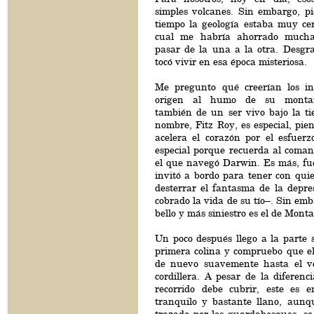
simples volcanes. Sin embargo, p
tiempo la geología estaba muy cer
cual me habría ahorrado muchas
pasar de la una a la otra. Desg
tocó vivir en esa época misteriosa.
Me pregunto qué creerían los i
origen al humo de su montañ
también de un ser vivo bajo la ti
nombre, Fitz Roy, es especial, pie
acelera el corazón por el esfuerz
especial porque recuerda al coman
el que navegó Darwin. Es más, fue
invitó a bordo para tener con qui
desterrar el fantasma de la depre
cobrado la vida de su tío–. Sin emb
bello y más siniestro es el de Mo
Un poco después llego a la parte 
primera colina y compruebo que el
de nuevo suavemente hasta el ve
cordillera. A pesar de la diferenc
recorrido debe cubrir, este es 
tranquilo y bastante llano, aun