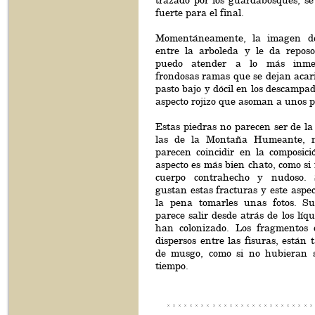
trazado por los guardabosques, se
fuerte para el final.
Momentáneamente, la imagen de
entre la arboleda y le da repos
puedo atender a lo más inmed
frondosas ramas que se dejan acaric
pasto bajo y dócil en los descampad
aspecto rojizo que asoman a unos p
Estas piedras no parecen ser de l
las de la Montaña Humeante, n
parecen coincidir en la composici
aspecto es más bien chato, como si
cuerpo contrahecho y nudoso.
gustan estas fracturas y este aspe
la pena tomarles unas fotos. Su
parece salir desde atrás de los líq
han colonizado. Los fragmentos 
dispersos entre las fisuras, están 
de musgo, como si no hubieran s
tiempo.