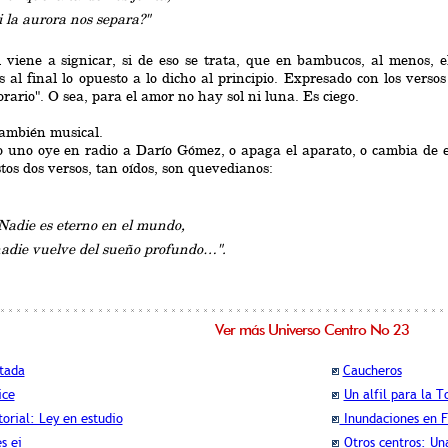
i la aurora nos separa?"
 viene a signicar, si de eso se trata, que en bambucos, al menos, e
s al final lo opuesto a lo dicho al principio. Expresado con los vers
orario". O sea, para el amor no hay sol ni luna. Es ciego.
también musical.
 uno oye en radio a Darío Gómez, o apaga el aparato, o cambia de e
stos dos versos, tan oídos, son quevedianos:
Nadie es eterno en el mundo,
adie vuelve del sueño profundo…".
Ver más Universo Centro No 23
tada
Caucheros
ice
Un alfil para la T
torial: Ley en estudio
Inundaciones en F
es ei
Otros centros: Un