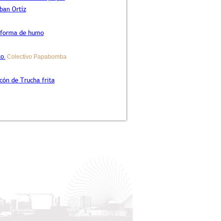
eban Ortíz
eforma de humo
to
.
Colectivo Papabomba
ncón de Trucha frita