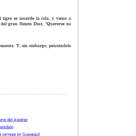
l tigre se muerde la cola, y viene a
os del gran Simón Díaz, "Quererse no
misora. Y, sin embargo, pensándolo
orre del Ajedrez
ontibón
a cerveza en Guayaquil