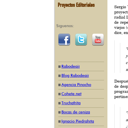
Proyectos Editoriales
Sergio 
proyect
radial 
de repe
Síguenos:
viejos 
dice, e
"
y
c
Rabodeají
m
Blog Rabodeají
Después
Agencia Pinocho
de desp
progra
Cohete.net
pertine
Truchafrita
Bocas de ceniza
"
a
Ignacio Piedrahíta
¿