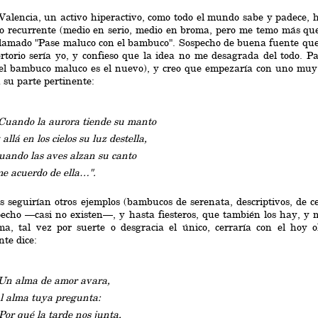
Valencia, un activo hiperactivo, como todo el mundo sabe y padece, 
o recurrente (medio en serio, medio en broma, pero me temo más qu
llamado "Pase maluco con el bambuco". Sospecho de buena fuente que e
rtorio sería yo, y confieso que la idea no me desagrada del todo. 
(el bambuco maluco es el nuevo), y creo que empezaría con uno muy
n su parte pertinente:
Cuando la aurora tiende su manto
 allá en los cielos su luz destella,
uando las aves alzan su canto
e acuerdo de ella…".
 seguirían otros ejemplos (bambucos de serenata, descriptivos, de cem
echo —casi no existen—, y hasta fiesteros, que también los hay, y muy
ma, tal vez por suerte o desgracia el único, cerraría con el hoy 
nte dice:
Un alma de amor avara,
l alma tuya pregunta:
Por qué la tarde nos junta,