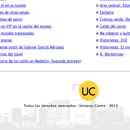
 ni en su tumba
Arte central: Est
es de otras aguas
Estilario
ntes de perro
Crónica verde: R
 no-VIP en la noche del exceso
Caído del zarzo
 mundos traslapados
Me robaron y pun
 prensa
Historietas: X10
ensa inútil de Gabriel García Márquez
Historietas: El ri
final del túnel
A. Monterroso
toria de los cafés en Medellín (Segunda entrega)