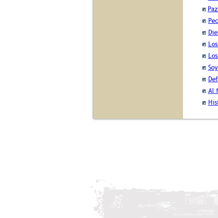
Paz
Pec
Die
Los
Los
Soy
Def
Al 
His