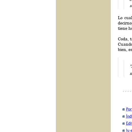
s
Lo cual
decirno
tiene h
Coda, 
Cuando
bien, e
"
n
Por
Índ
Edi
Iu 