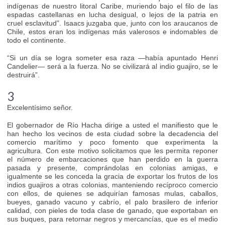
indígenas de nuestro litoral Caribe, muriendo bajo el filo de las
espadas castellanas en lucha desigual, o lejos de la patria en
cruel esclavitud”. Isaacs juzgaba que, junto con los araucanos de
Chile, estos eran los indígenas más valerosos e indomables de
todo el continente.
“Si un día se logra someter esa raza —había apuntado Henri
Candelier— será a la fuerza. No se civilizará al indio guajiro, se le
destruirá”.
3
Excelentísimo señor.
El gobernador de Río Hacha dirige a usted el manifiesto que le
han hecho los vecinos de esta ciudad sobre la decadencia del
comercio marítimo y poco fomento que experimenta la
agricultura. Con este motivo solicitamos que les permita reponer
el número de embarcaciones que han perdido en la guerra
pasada y presente, comprándolas en colonias amigas, e
igualmente se les conceda la gracia de exportar los frutos de los
indios guajiros a otras colonias, manteniendo recíproco comercio
con ellos, de quienes se adquirían famosas mulas, caballos,
bueyes, ganado vacuno y cabrío, el palo brasilero de inferior
calidad, con pieles de toda clase de ganado, que exportaban en
sus buques, para retornar negros y mercancías, que es el medio