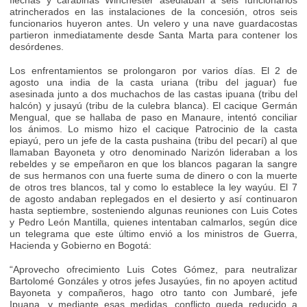
flechas y carabinas Winchester asediaban a seis funcionarios
atrincherados en las instalaciones de la concesión, otros seis
funcionarios huyeron antes. Un velero y una nave guardacostas
partieron inmediatamente desde Santa Marta para contener los
desórdenes.
Los enfrentamientos se prolongaron por varios días. El 2 de
agosto una india de la casta uriana (tribu del jaguar) fue
asesinada junto a dos muchachos de las castas ipuana (tribu del
halcón) y jusayú (tribu de la culebra blanca). El cacique Germán
Mengual, que se hallaba de paso en Manaure, intentó conciliar
los ánimos. Lo mismo hizo el cacique Patrocinio de la casta
epiayú, pero un jefe de la casta pushaina (tribu del pecarí) al que
llamaban Bayoneta y otro denominado Narizón lideraban a los
rebeldes y se empeñaron en que los blancos pagaran la sangre
de sus hermanos con una fuerte suma de dinero o con la muerte
de otros tres blancos, tal y como lo establece la ley wayúu. El 7
de agosto andaban replegados en el desierto y así continuaron
hasta septiembre, sosteniendo algunas reuniones con Luis Cotes
y Pedro León Mantilla, quienes intentaban calmarlos, según dice
un telegrama que este último envió a los ministros de Guerra,
Hacienda y Gobierno en Bogotá:
“Aprovecho ofrecimiento Luis Cotes Gómez, para neutralizar
Bartolomé Gonzáles y otros jefes Jusayúes, fin no apoyen actitud
Bayoneta y compañeros, hago otro tanto con Jumbaré, jefe
Ipuana, y mediante esas medidas, conflicto queda reducido a