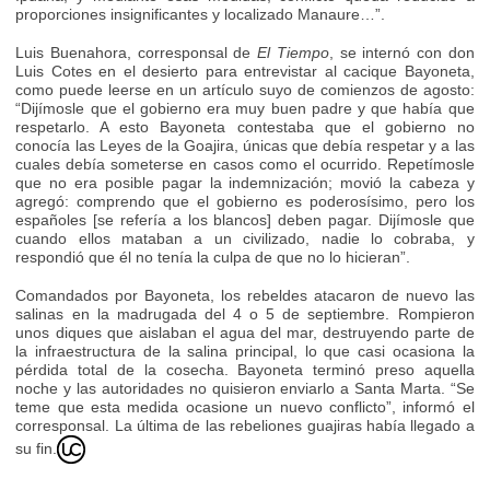
proporciones insignificantes y localizado Manaure…”.
Luis Buenahora, corresponsal de
El Tiempo
, se internó con don
Luis Cotes en el desierto para entrevistar al cacique Bayoneta,
como puede leerse en un artículo suyo de comienzos de agosto:
“Dijímosle que el gobierno era muy buen padre y que había que
respetarlo. A esto Bayoneta contestaba que el gobierno no
conocía las Leyes de la Goajira, únicas que debía respetar y a las
cuales debía someterse en casos como el ocurrido. Repetímosle
que no era posible pagar la indemnización; movió la cabeza y
agregó: comprendo que el gobierno es poderosísimo, pero los
españoles [se refería a los blancos] deben pagar. Dijímosle que
cuando ellos mataban a un civilizado, nadie lo cobraba, y
respondió que él no tenía la culpa de que no lo hicieran”.
Comandados por Bayoneta, los rebeldes atacaron de nuevo las
salinas en la madrugada del 4 o 5 de septiembre. Rompieron
unos diques que aislaban el agua del mar, destruyendo parte de
la infraestructura de la salina principal, lo que casi ocasiona la
pérdida total de la cosecha. Bayoneta terminó preso aquella
noche y las autoridades no quisieron enviarlo a Santa Marta. “Se
teme que esta medida ocasione un nuevo conflicto”, informó el
corresponsal. La última de las rebeliones guajiras había llegado a
su fin.