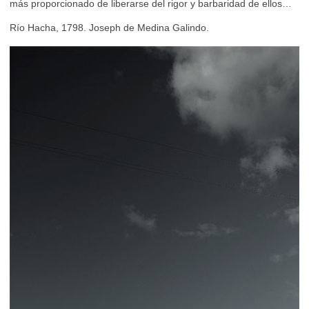
más proporcionado de liberarse del rigor y barbaridad de ellos…
Río Hacha, 1798. Joseph de Medina Galindo.