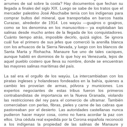
arrumes de sal sobre la costa? Hay documentos que fechan su
llegada a finales del siglo XIX. Luego se sabe de los tratos que el
mercader palestino José Abuchaibe tenía con los indígenas para
comprar bultos del mineral, que transportaba en barcos hasta
Curazao, alrededor de 1914. Los wayúu —guajiros o goajiros,
como se los denomina en los manuscritos— ya explotaban las
salinas desde mucho antes de la llegada de los conquistadores.
Cuánto tiempo atrás, imposible decirlo, quizá siglos. Se ignora
cuál fue el primero de sus jefes que comerció la arenilla blanca
con los arhuacos de la Sierra Nevada, y luego con los blancos de
Santa Marta y Riohacha. Manaure fue uno de tales caciques,
aunque habitó en dominios de lo que hoy es Venezuela, lejos de
aquel pueblo costero que lleva su nombre, donde se encuentran
las mayores salinas marítimas del país.
La sal era el orgullo de los wayúu. La intercambiaban con los
piratas ingleses y holandeses fondeados en la bahía, quienes a
cambio les proveían de armas, pólvora y municiones. Los
expertos negociantes de estas tribus fueron los primeros
contrabandistas de importancia en la Nueva Granada, violando
las restricciones del rey para el comercio de ultramar. También
comerciaban con perlas, fibras, pieles y carne de las cabras que
pastoreaban por el desierto. Las autoridades castellanas nunca
pudieron hacer mayor cosa, como no fuera acordar la paz con
ellos. Una cédula real expedida por la Corona española reconoció
a los indígenas la propiedad de las salinas de Manaure y