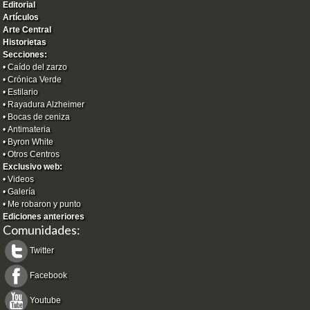
Editorial
Artículos
Arte Central
Historietas
Secciones:
•
Caído del zarzo
•
Crónica Verde
•
Estilario
•
Rayadura Alzheimer
•
Bocas de ceniza
•
Antimateria
•
Byron White
•
Otros Centros
Exclusivo web:
•
Videos
•
Galería
•
Me robaron y punto
Ediciones anteriores
Comunidades:
Twitter
Facebook
Youtube