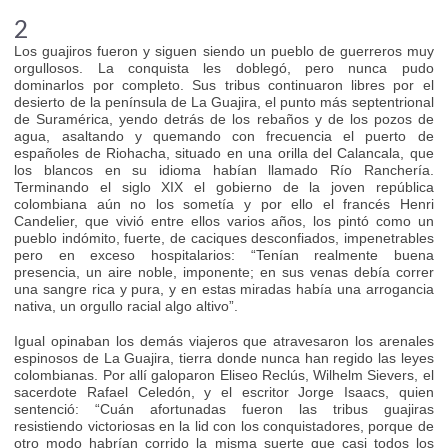
2
Los guajiros fueron y siguen siendo un pueblo de guerreros muy
orgullosos. La conquista les doblegó, pero nunca pudo
dominarlos por completo. Sus tribus continuaron libres por el
desierto de la península de La Guajira, el punto más septentrional
de Suramérica, yendo detrás de los rebaños y de los pozos de
agua, asaltando y quemando con frecuencia el puerto de
españoles de Riohacha, situado en una orilla del Calancala, que
los blancos en su idioma habían llamado Río Ranchería.
Terminando el siglo XIX el gobierno de la joven república
colombiana aún no los sometía y por ello el francés Henri
Candelier, que vivió entre ellos varios años, los pintó como un
pueblo indómito, fuerte, de caciques desconfiados, impenetrables
pero en exceso hospitalarios: “Tenían realmente buena
presencia, un aire noble, imponente; en sus venas debía correr
una sangre rica y pura, y en estas miradas había una arrogancia
nativa, un orgullo racial algo altivo”.
Igual opinaban los demás viajeros que atravesaron los arenales
espinosos de La Guajira, tierra donde nunca han regido las leyes
colombianas. Por allí galoparon Eliseo Reclús, Wilhelm Sievers, el
sacerdote Rafael Celedón, y el escritor Jorge Isaacs, quien
sentenció: “Cuán afortunadas fueron las tribus guajiras
resistiendo victoriosas en la lid con los conquistadores, porque de
otro modo habrían corrido la misma suerte que casi todos los