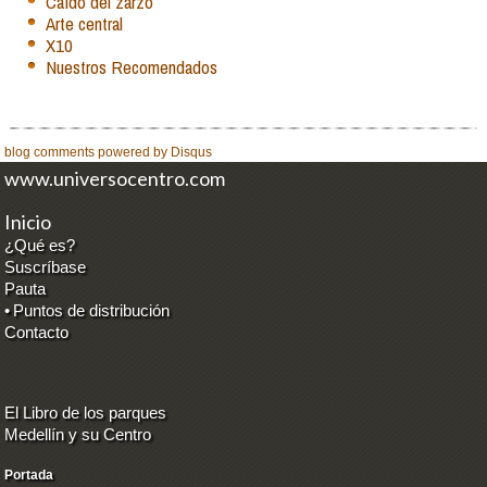
Caído del zarzo
Arte central
X10
Nuestros Recomendados
blog comments powered by
Disqus
www.universocentro.com
Inicio
¿Qué es?
Suscríbase
Pauta
•
Puntos de distribución
Contacto
El Libro de los parques
Medellín y su Centro
Portada