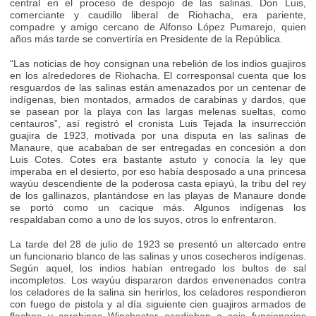
central en el proceso de despojo de las salinas. Don Luis,
comerciante y caudillo liberal de Riohacha, era pariente,
compadre y amigo cercano de Alfonso López Pumarejo, quien
años más tarde se convertiría en Presidente de la República.
“Las noticias de hoy consignan una rebelión de los indios guajiros
en los alrededores de Riohacha. El corresponsal cuenta que los
resguardos de las salinas están amenazados por un centenar de
indígenas, bien montados, armados de carabinas y dardos, que
se pasean por la playa con las largas melenas sueltas, como
centauros”, así registró el cronista Luis Tejada la insurrección
guajira de 1923, motivada por una disputa en las salinas de
Manaure, que acababan de ser entregadas en concesión a don
Luis Cotes. Cotes era bastante astuto y conocía la ley que
imperaba en el desierto, por eso había desposado a una princesa
wayúu descendiente de la poderosa casta epiayú, la tribu del rey
de los gallinazos, plantándose en las playas de Manaure donde
se portó como un cacique más. Algunos indígenas los
respaldaban como a uno de los suyos, otros lo enfrentaron.
La tarde del 28 de julio de 1923 se presentó un altercado entre
un funcionario blanco de las salinas y unos cosecheros indígenas.
Según aquel, los indios habían entregado los bultos de sal
incompletos. Los wayúu dispararon dardos envenenados contra
los celadores de la salina sin herirlos, los celadores respondieron
con fuego de pistola y al día siguiente cien guajiros armados de