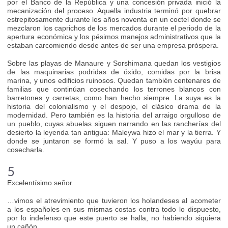
por el Banco de la República y una concesión privada inició la
mecanización del proceso. Aquella industria terminó por quebrar
estrepitosamente durante los años noventa en un coctel donde se
mezclaron los caprichos de los mercados durante el periodo de la
apertura económica y los pésimos manejos administrativos que la
estaban carcomiendo desde antes de ser una empresa próspera.
Sobre las playas de Manaure y Sorshimana quedan los vestigios
de las maquinarias podridas de óxido, comidas por la brisa
marina, y unos edificios ruinosos. Quedan también centenares de
familias que continúan cosechando los terrones blancos con
barretones y carretas, como han hecho siempre. La suya es la
historia del colonialismo y el despojo, el clásico drama de la
modernidad. Pero también es la historia del arraigo orgulloso de
un pueblo, cuyas abuelas siguen narrando en las rancherías del
desierto la leyenda tan antigua: Maleywa hizo el mar y la tierra. Y
donde se juntaron se formó la sal. Y puso a los wayúu para
cosecharla.
5
Excelentísimo señor.
…vimos el atrevimiento que tuvieron los holandeses al acometer
a los españoles en sus mismas costas contra todo lo dispuesto,
por lo indefenso que este puerto se halla, no habiendo siquiera
un cañón…