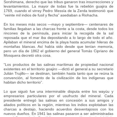
Sorshimana, derecho que las tribus ganaron tras insurrecciones y
levantamientos. La mayor de todas fue la rebelión guajira de
1769, cuando el virrey Pedro Messía de la Zerda testimonió que
“veinte mil indios de fusil y flecha” asediaban a Riohacha.
En los meses más secos —mayo y septiembre— centenares de
familias llegaban a las charcas frente a la costa, desde todos los
rincones de la península, para iniciar la recogida de la sal
reposada que el mar iba depositando a lo largo de todo el año.
Apilaban el mineral encima de la playa hasta acumular hileras de
montañas blancas. Así había sido desde que tenían memoria,
pero un día de 1862 el gobierno del general Tomás Cipriano de
Mosquera decretó otra cosa.
“Los productos de las salinas marítimas de propiedad nacional
existentes en el territorio goajiro —dictó el general a su secretario
Julián Trujillo— se destinan, también hasta tanto que se reúna la
convención, al fomento de la civilización de los indígenas que
habitan dicho territorio”.
Lo que siguió fue una interminable disputa entre los wayúu y
empresarios particulares por el usufructo del mineral. Cada
presidente entregó las salinas en concesión a sus amigos y
aliados políticos en la región, mientras los indios explotaban las
charcas a destajo, haciendo acuerdos desventajosos con los
nuevos dueños. En 1941 las salinas pasaron a ser administradas