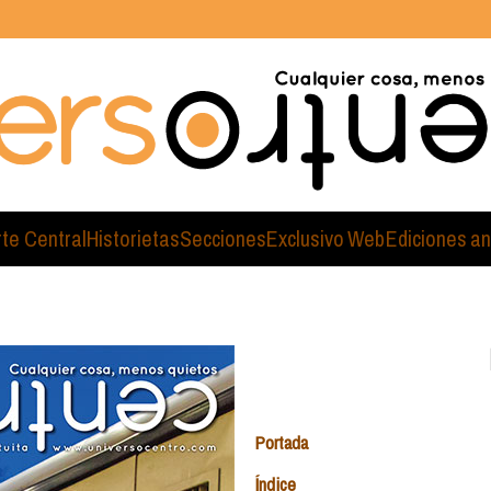
rte Central
Historietas
Secciones
Exclusivo Web
Ediciones an
Portada
Índice