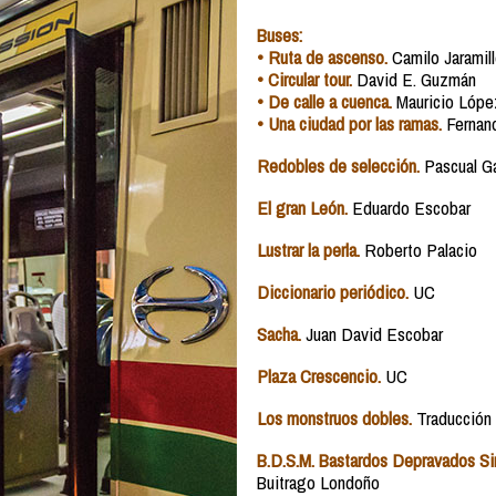
Buses:
• Ruta de ascenso.
Camilo Jaramil
• Circular tour.
David E. Guzmán
• De calle a cuenca.
Mauricio Lóp
• Una ciudad por las ramas.
Fernan
Redobles de selección.
Pascual Ga
El gran León.
Eduardo Escobar
Lustrar la perla.
Roberto Palacio
Diccionario periódico.
UC
Sacha.
Juan David Escobar
Plaza Crescencio.
UC
Los monstruos dobles.
Traducción
B.D.S.M. Bastardos Depravados Si
Buitrago Londoño