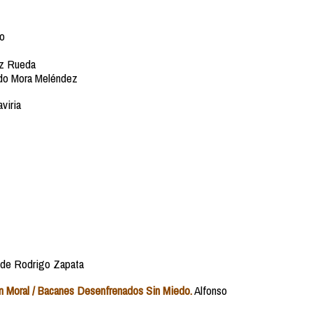
lo
ez Rueda
do Mora Meléndez
viria
 de Rodrigo Zapata
n Moral / Bacanes Desenfrenados Sin Miedo.
Alfonso