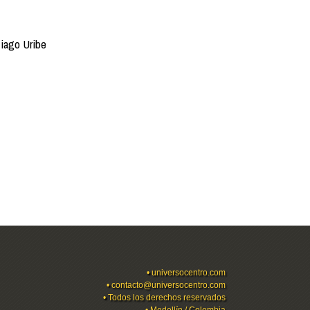
iago Uribe
•
universocentro.com
•
contacto@universocentro.com
• Todos los derechos reservados