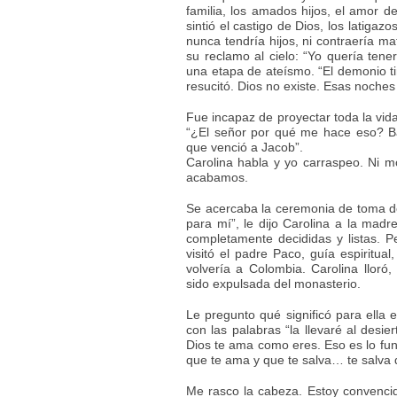
familia, los amados hijos, el amor de
sintió el castigo de Dios, los latiga
nunca tendría hijos, ni contraería m
su reclamo al cielo: “Yo quería tener
una etapa de ateísmo. “El demonio ti
resucitó. Dios no existe. Esas noches 
Fue incapaz de proyectar toda la vid
“¿El señor por qué me hace eso? Ba
que venció a Jacob”.
Carolina habla y yo carraspeo. Ni mo
acabamos.
Se acercaba la ceremonia de toma de h
para mí”, le dijo Carolina a la madr
completamente decididas y listas. 
visitó el padre Paco, guía espiritual
volvería a Colombia. Carolina lloró, 
sido expulsada del monasterio.
Le pregunto qué significó para ella e
con las palabras “la llevaré al desie
Dios te ama como eres. Eso es lo fun
que te ama y que te salva… te salva 
Me rasco la cabeza. Estoy convenci