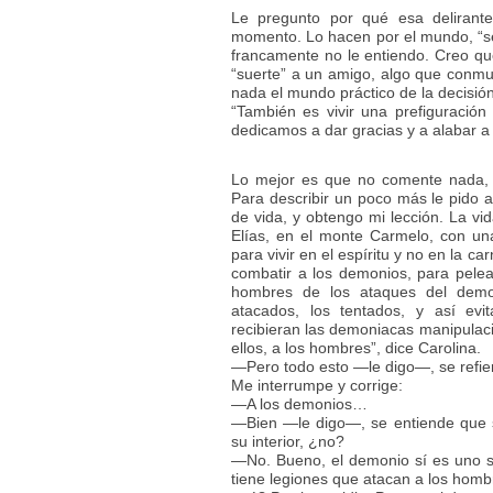
Le pregunto por qué esa delirant
momento. Lo hacen por el mundo, “se
francamente no le entiendo. Creo q
“suerte” a un amigo, algo que conmu
nada el mundo práctico de la decisión
“También es vivir una prefiguració
dedicamos a dar gracias y a alabar a 
Lo mejor es que no comente nada, 
Para describir un poco más le pido a
de vida, y obtengo mi lección. La vid
Elías, en el monte Carmelo, con una
para vivir en el espíritu y no en la ca
combatir a los demonios, para pelea
hombres de los ataques del demon
atacados, los tentados, y así evi
recibieran las demoniacas manipulaci
ellos, a los hombres”, dice Carolina.
—Pero todo esto —le digo—, se refi
Me interrumpe y corrige:
—A los demonios…
—Bien —le digo—, se entiende que 
su interior, ¿no?
—No. Bueno, el demonio sí es uno so
tiene legiones que atacan a los homb