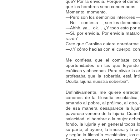
qué? Por la envidia. Porque el demo
que los hombres sean condenados.
Momento, momento.
—Pero son los demonios interiores —i
—No —contesta—, son los demonios d
—Ahhh, ya… ok… ¿Y todo esto por e
—Sí, por envidia. Por envidia mataron
razón”.
Creo que Carolina quiere enredarme. 
—¿Y cómo hacías con el cuerpo, co
Me confiesa que el combate con
oportunidades en las que leyendo
exóticas y obscenas. Para aliviar la a
profesaba que la soberbia está ínti
Oculta lujuria nuestra soberbia”.
Definitivamente, me quiere enreda
cánones de la filosofía escolástic
amando al pobre, al prójimo, al otro
de esa manera desaparece la lujuri
pavoroso veneno de la lujuria. Cuando
salacidad, el hombre o la mujer debe
fondo, la lujuria y en general todos 
su parte, el ayuno, la limosna y la o
y según la filosofía escolástica, los