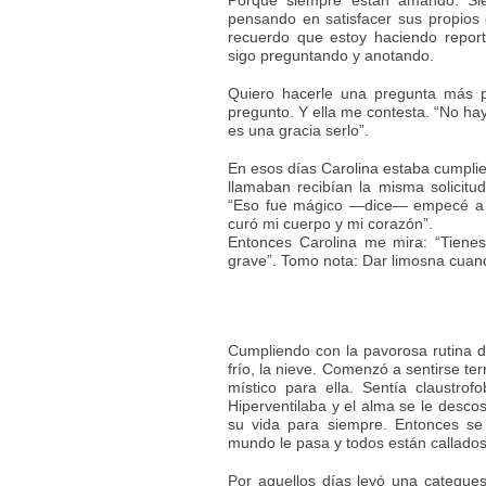
Porque siempre están amando. Si
pensando en satisfacer sus propios
recuerdo que estoy haciendo report
sigo preguntando y anotando.
Quiero hacerle una pregunta más p
pregunto. Y ella me contesta. “No ha
es una gracia serlo”.
En esos días Carolina estaba cumplie
llamaban recibían la misma solicit
“Eso fue mágico —dice— empecé a e
curó mi cuerpo y mi corazón”.
Entonces Carolina me mira: “Tiene
grave”. Tomo nota: Dar limosna cuan
Cumpliendo con la pavorosa rutina de
frío, la nieve. Comenzó a sentirse ter
místico para ella. Sentía claustrof
Hiperventilaba y el alma se le desco
su vida para siempre. Entonces se
mundo le pasa y todos están callados
Por aquellos días leyó una catequesi