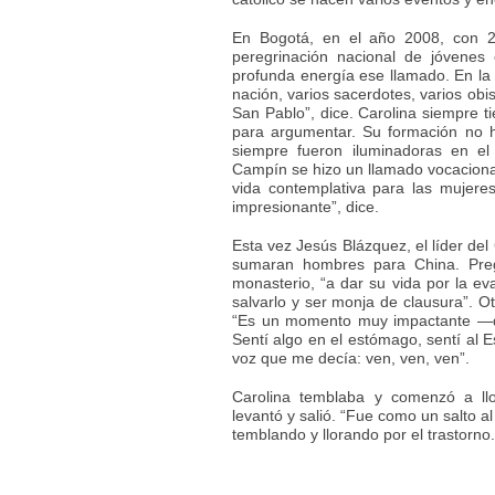
En Bogotá, en el año 2008, con 26
peregrinación nacional de jóvenes 
profunda energía ese llamado. En la t
nación, varios sacerdotes, varios obi
San Pablo”, dice. Carolina siempre ti
para argumentar. Su formación no h
siempre fueron iluminadoras en el 
Campín se hizo un llamado vocacional
vida contemplativa para las mujere
impresionante”, dice.
Esta vez Jesús Blázquez, el líder d
sumaran hombres para China. Preg
monasterio, “a dar su vida por la ev
salvarlo y ser monja de clausura”. O
“Es un momento muy impactante —d
Sentí algo en el estómago, sentí al E
voz que me decía: ven, ven, ven”.
Carolina temblaba y comenzó a llo
levantó y salió. “Fue como un salto a
temblando y llorando por el trastorno.