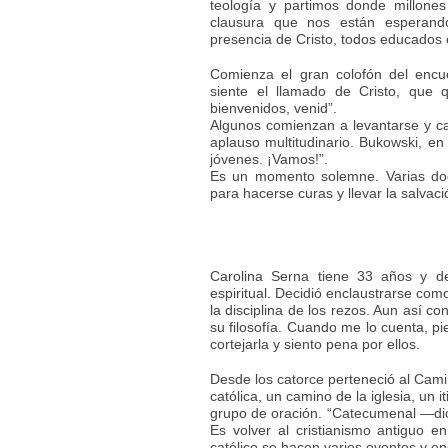
teología y partimos donde millone
clausura que nos están esperand
presencia de Cristo, todos educados
Comienza el gran colofón del encue
siente el llamado de Cristo, que 
bienvenidos, venid”.
Algunos comienzan a levantarse y ca
aplauso multitudinario. Bukowski, en
jóvenes. ¡Vamos!”.
Es un momento solemne. Varias doc
para hacerse curas y llevar la salvaci
Carolina Serna tiene 33 años y de
espiritual. Decidió enclaustrarse com
la disciplina de los rezos. Aun así c
su filosofía. Cuando me lo cuenta, p
cortejarla y siento pena por ellos.
Desde los catorce perteneció al Cami
católica, un camino de la iglesia, un 
grupo de oración. “Catecumenal —dice
Es volver al cristianismo antiguo en
católico se hacen varios eventos y e