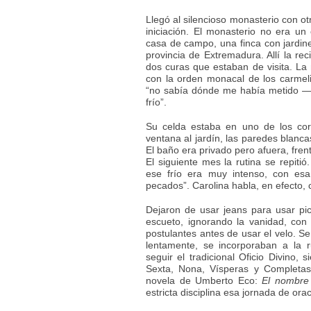
Llegó al silencioso monasterio con o
iniciación. El monasterio no era un
casa de campo, una finca con jardines
provincia de Extremadura. Allí la rec
dos curas que estaban de visita. La
con la orden monacal de los carmel
“no sabía dónde me había metido —
frío”.
Su celda estaba en uno de los cor
ventana al jardín, las paredes blanc
El baño era privado pero afuera, fren
El siguiente mes la rutina se repiti
ese frío era muy intenso, con esa
pecados”. Carolina habla, en efecto
Dejaron de usar jeans para usar pich
escueto, ignorando la vanidad, con
postulantes antes de usar el velo. S
lentamente, se incorporaban a la r
seguir el tradicional Oficio Divino, s
Sexta, Nona, Vísperas y Completas
novela de Umberto Eco:
El nombre
estricta disciplina esa jornada de orac