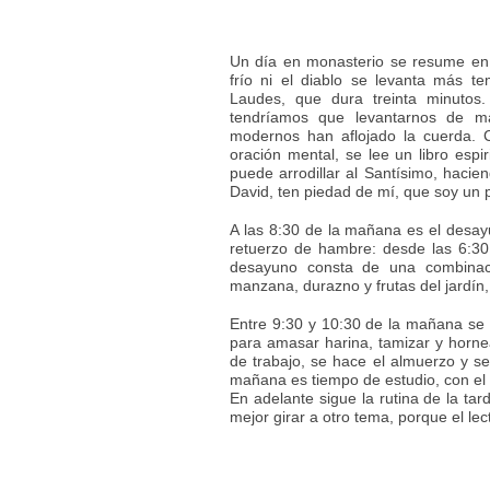
Un día en monasterio se resume en 
frío ni el diablo se levanta más te
Laudes, que dura treinta minutos.
tendríamos que levantarnos de m
modernos han aflojado la cuerda. C
oración mental, se lee un libro espir
puede arrodillar al Santísimo, hacie
David, ten piedad de mí, que soy un 
A las 8:30 de la mañana es el desa
retuerzo de hambre: desde las 6:30
desayuno consta de una combinació
manzana, durazno y frutas del jardín, 
Entre 9:30 y 10:30 de la mañana se t
para amasar harina, tamizar y horne
de trabajo, se hace el almuerzo y s
mañana es tiempo de estudio, con el p
En adelante sigue la rutina de la t
mejor girar a otro tema, porque el le