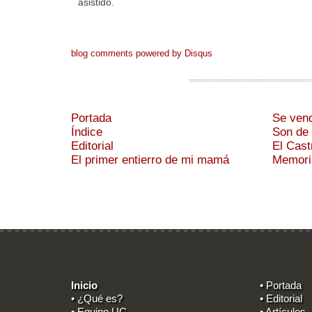
asistido.
blog comments powered by
Disqus
Portada
Se ven
Índice
Son de 
Editorial
El Cast
El primer entierro de mi mamá
Memoria
Inicio
• Portada
• ¿Qué es?
• Editorial
• Equipo UC
• Artículos