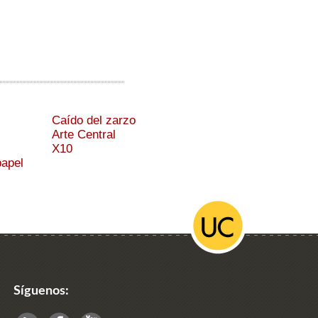
Caído del zarzo
Arte Central
X10
papel
Síguenos: