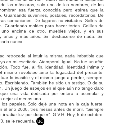
na de las máscaras, solo uno de los nombres, de los
nombrar esa fuerza conocida pero etérea que la
e. Guardando suvenires, postales, recordatorios. De
meras comuniones. De lugares no visitados. Sellos de
o. Guardando moldes para hacer tortas. Colillas de
o, uno encima de otro, muebles viejos, y en sus
s y años y más años. Sin deshacerse de nada. Sin
carlo nunca.
ad retrocede al intuir la misma nada imbatible que
o en mi escritorio. Atemporal. Igual. No fue un afán
ión. Todo fue, al fin, identidad. Identidad íntima y
 mismo revoloteo ante la fugacidad del presente.
tuar lo inasible y el mismo juego a perder, siempre.
 Escribiendo. También he sido un testigo. O de su
ón. Un juego de espejos en el que aún no tengo claro
 que una vida dedicada por entero a acumular y
a dejar al menos uno.
y los papeles. Solo dejé una nota en la caja fuerte,
en el año 2008, tres meses antes de morir. “Siempre
e irradiar luz por doquier”. G.V.H. Hoy, 5 de octubre,
9, se le recuerda.