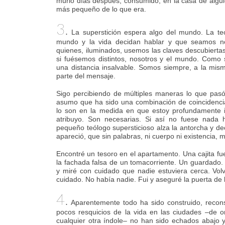
murió días después, consumido, en la casa de algu
más pequeño de lo que era.
3.
La superstición espera algo del mundo. La te
mundo y la vida decidan hablar y que seamos n
quienes, iluminados, usemos las claves descubierta
si fuésemos distintos, nosotros y el mundo. Como 
una distancia insalvable. Somos siempre, a la misma
parte del mensaje.
Sigo percibiendo de múltiples maneras lo que pasó
asumo que ha sido una combinación de coincidencia
lo son en la medida en que estoy profundamente i
atribuyo. Son necesarias. Si así no fuese nada 
pequeño teólogo supersticioso alza la antorcha y de
apareció, que sin palabras, ni cuerpo ni existencia, 
Encontré un tesoro en el apartamento. Una cajita fu
la fachada falsa de un tomacorriente. Un guardado.
y miré con cuidado que nadie estuviera cerca. Vol
cuidado. No había nadie. Fui y aseguré la puerta de l
4.
Aparentemente todo ha sido construido, recon
pocos resquicios de la vida en las ciudades –de o
cualquier otra índole– no han sido echados abajo 