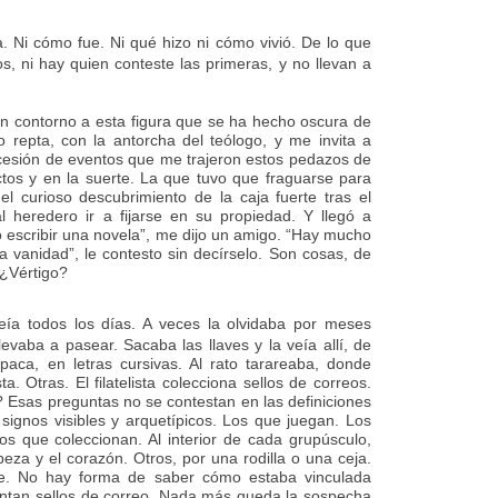
. Ni cómo fue. Ni qué hizo ni cómo vivió. De lo que
s, ni hay quien conteste las primeras, y no llevan a
an contorno a esta figura que se ha hecho oscura de
so repta, con la antorcha del teólogo, y me invita a
ucesión de eventos que me trajeron estos pedazos de
ctos y en la suerte. La que tuvo que fraguarse para
el curioso descubrimiento de la caja fuerte tras el
al heredero ir a fijarse en su propiedad. Y llegó a
 escribir una novela”, me dijo un amigo. “Hay mucho
a vanidad”, le contesto sin decírselo. Son cosas, de
 ¿Vértigo?
 veía todos los días. A veces la olvidaba por meses
evaba a pasear. Sacaba las llaves y la veía allí, de
aca, en letras cursivas. Al rato tarareaba, donde
ista. Otras. El filatelista colecciona sellos de correos.
 Esas preguntas no se contestan en las definiciones
 signos visibles y arquetípicos. Los que juegan. Los
s que coleccionan. Al interior de cada grupúsculo,
eza y el corazón. Otros, por una rodilla o una ceja.
e. No hay forma de saber cómo estaba vinculada
juntan sellos de correo. Nada más queda la sospecha