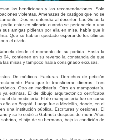
cesan las bendiciones y las recomendaciones. Solo
epaciones violentas. Amenazas de castigos que no se
amente. Dios no entendía al desertor. Las Guías la
podía estar en silencio cuando se pertenecía a una
sus amigas pidieran por ella en misa, había que ir
alma. Que se habían quedado esperando los últimos
ona el olvido.
Gabriela desde el momento de su partida. Hasta la
ño 64, contienen en su reverso la constancia de que
o a las misas y tampoco había consignado excusas.
tos. De médicos. Facturas. Derechos de petición
ectamente. Para que le transfirieran dineros. Tres
ectónico. Otro en modistería. Otro en mampostería.
a extintas. El de dibujo arquitectónico certificaba
omo el de modistería. El de mampostería fue un curso
mo año en Bogotá. Luego fue a Medellín, donde, en el
 una institución pública. Escrituras y cesiones. El
no y se lo cedió a Gabriela después de morir. Años
 sobrino, el hijo de su hermano, bajo la condición de
 la primera, documentos y dos libros viejos con