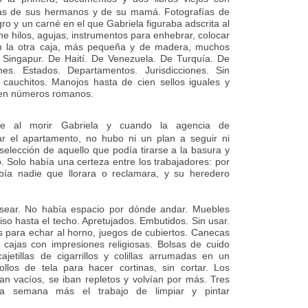
las de sus hermanos y de su mamá. Fotografías de
ro y un carné en el que Gabriela figuraba adscrita al
ene hilos, agujas, instrumentos para enhebrar, colocar
En la otra caja, más pequeña y de madera, muchos
 Singapur. De Haití. De Venezuela. De Turquía. De
ones. Estados. Departamentos. Jurisdicciones. Sin
cauchitos. Manojos hasta de cien sellos iguales y
 en números romanos.
 al morir Gabriela y cuando la agencia de
ar el apartamento, no hubo ni un plan a seguir ni
selección de aquello que podía tirarse a la basura y
. Solo había una certeza entre los trabajadores: por
bía nadie que llorara o reclamara, y su heredero
osear. No había espacio por dónde andar. Muebles
so hasta el techo. Apretujados. Embutidos. Sin usar.
s para echar al horno, juegos de cubiertos. Canecas
 cajas con impresiones religiosas. Bolsas de cuido
etillas de cigarrillos y colillas arrumadas en un
llos de tela para hacer cortinas, sin cortar. Los
an vacíos, se iban repletos y volvían por más. Tres
a semana más el trabajo de limpiar y pintar