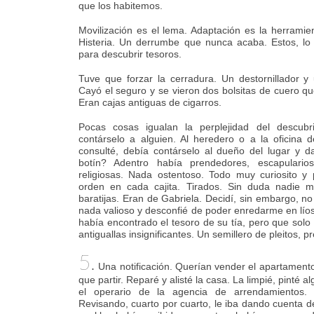
que los habitemos.
Movilización es el lema. Adaptación es la herrami
Histeria. Un derrumbe que nunca acaba. Estos, l
para descubrir tesoros.
Tuve que forzar la cerradura. Un destornillador y 
Cayó el seguro y se vieron dos bolsitas de cuero q
Eran cajas antiguas de cigarros.
Pocas cosas igualan la perplejidad del descubr
contárselo a alguien. Al heredero o a la oficina 
consulté, debía contárselo al dueño del lugar y d
botín? Adentro había prendedores, escapularios,
religiosas. Nada ostentoso. Todo muy curiosito y 
orden en cada cajita. Tirados. Sin duda nadie m
baratijas. Eran de Gabriela. Decidí, sin embargo, no
nada valioso y desconfié de poder enredarme en líos
había encontrado el tesoro de su tía, pero que solo 
antiguallas insignificantes. Un semillero de pleitos, p
5.
Una notificación. Querían vender el apartamento
que partir. Reparé y alisté la casa. La limpié, pinté a
el operario de la agencia de arrendamientos. 
Revisando, cuarto por cuarto, le iba dando cuenta 