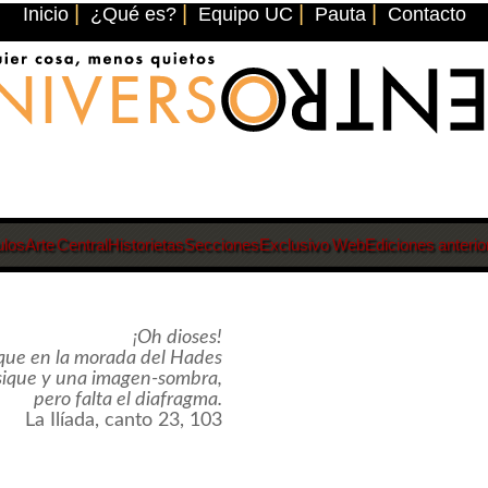
|
|
|
|
Inicio
¿Qué es?
Equipo UC
Pauta
Contacto
ulos
Arte Central
Historietas
Secciones
Exclusivo Web
Ediciones anterio
¡Oh dioses!
 que en la morada del Hades
sique y una imagen-sombra,
pero falta el diafragma.
La Ilíada, canto 23, 103