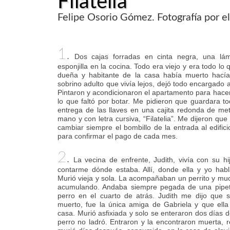
Filatelia
Felipe Osorio Gómez. Fotografía por el
1.
Dos cajas forradas en cinta negra, una lám
esponjilla en la cocina. Todo era viejo y era todo l
dueña y habitante de la casa había muerto hacía
sobrino adulto que vivía lejos, dejó todo encargado 
Pintaron y acondicionaron el apartamento para hacer
lo que faltó por botar. Me pidieron que guardara t
entrega de las llaves en una cajita redonda de meta
mano y con letra cursiva, “Filatelia”. Me dijeron que 
cambiar siempre el bombillo de la entrada al edific
para confirmar el pago de cada mes.
2.
La vecina de enfrente, Judith, vivía con su hi
contarme dónde estaba. Allí, donde ella y yo habl
Murió vieja y sola. La acompañaban un perrito y mu
acumulando. Andaba siempre pegada de una pipet
perro en el cuarto de atrás. Judith me dijo que
muerto, fue la única amiga de Gabriela y que ella
casa. Murió asfixiada y solo se enteraron dos días d
perro no ladró. Entraron y la encontraron muerta, re