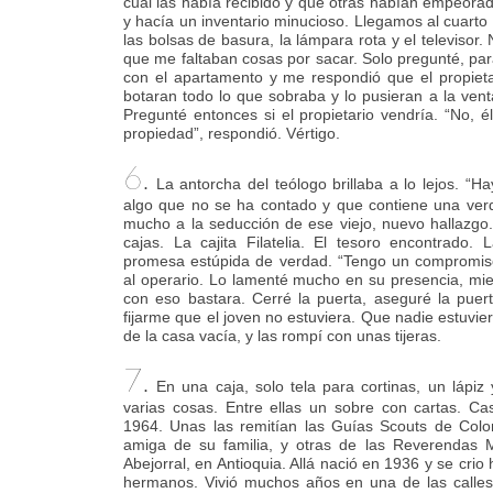
cual las había recibido y que otras habían empeorad
y hacía un inventario minucioso. Llegamos al cuarto d
las bolsas de basura, la lámpara rota y el televisor. 
que me faltaban cosas por sacar. Solo pregunté, par
con el apartamento y me respondió que el propieta
botaran todo lo que sobraba y lo pusieran a la venta
Pregunté entonces si el propietario vendría. “No, é
propiedad”, respondió. Vértigo.
6.
La antorcha del teólogo brillaba a lo lejos. “Ha
algo que no se ha contado y que contiene una ver
mucho a la seducción de ese viejo, nuevo hallazgo
cajas. La cajita Filatelia. El tesoro encontrado
promesa estúpida de verdad. “Tengo un compromiso 
al operario. Lo lamenté mucho en su presencia, mi
con eso bastara. Cerré la puerta, aseguré la puert
fijarme que el joven no estuviera. Que nadie estuvie
de la casa vacía, y las rompí con unas tijeras.
7.
En una caja, solo tela para cortinas, un lápiz 
varias cosas. Entre ellas un sobre con cartas. Ca
1964. Unas las remitían las Guías Scouts de Colom
amiga de su familia, y otras de las Reverendas 
Abejorral, en Antioquia. Allá nació en 1936 y se crio
hermanos. Vivió muchos años en una de las calles 