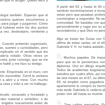
ien que lo acogió. Quedó seco y
A partir del 63 y hasta el 64 
vendrán recriminaciones e incr
veían pero que pesaban profund
ología también. Esperan que el
conminaban a responder. No se 
osotros quienes escuchemos y
comunidad. No bastaba con que 
s para juzgar y juzgarnos. Como
personalmente y rogar por su 
si hubiese entre los dos puntos
recordatorios y que Dios no perd
 vez, destinatario, remitente y
Algo se traían las Guías con 
última de estas cartas, en el a
. Cuando pretendo organizarlo,
Gabriela V. H. no había asistid
s, suertes y curiosidades, pero
mplicado en el sentido que les
8.
habría notado. Otras veces un
Muchos papeles. De impues
creta, junto conmigo, que se me
para que se le pensionara corr
me habló y me hizo su testigo.
diplomas. Uno en dibujo arquit
Todos de academias bogotanas y
erte. Empotrada en el muro, con
estudios por cuatro años, así c
 Un escondido. Cerré la ventana
de seis meses en el 67, su últi
ví a abrir y a mirar. Con mucho
69, se empleó como pagadora en
a casa y volví a ver mi hallazgo.
apartamento lo compró su herma
más tarde Gabriela lo cedería al
poder vivir allí hasta su muerte.
struido, excavado y horadado y
rden material o simbólico, o de
9.
y erigidos nuevamente antes de
Tres cajitas pequeñas. En