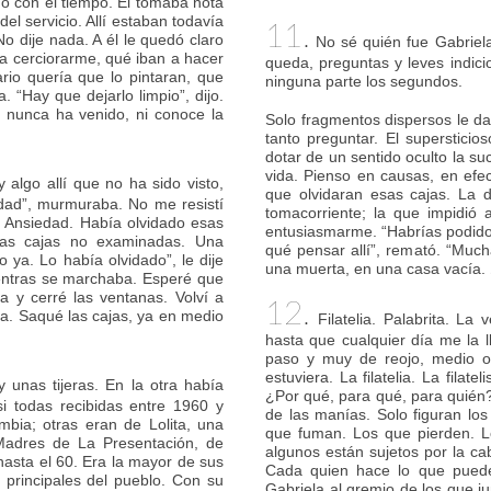
o con el tiempo. Él tomaba nota
el servicio. Allí estaban todavía
11.
No dije nada. A él le quedó claro
No sé quién fue Gabriela
a cerciorarme, qué iban a hacer
queda, preguntas y leves indicio
rio quería que lo pintaran, que
ninguna parte los segundos.
. “Hay que dejarlo limpio”, dijo.
l nunca ha venido, ni conoce la
Solo fragmentos dispersos le d
tanto preguntar. El supersticio
dotar de un sentido oculto la s
vida. Pienso en causas, en efe
y algo allí que no ha sido visto,
que olvidaran esas cajas. La d
dad”, murmuraba. No me resistí
tomacorriente; la que impidió 
. Ansiedad. Había olvidado esas
entusiasmarme. “Habrías podido
. Las cajas no examinadas. Una
qué pensar allí”, remató. “Much
ya. Lo había olvidado”, le dije
una muerta, en una casa vacía.
entras se marchaba. Esperé que
a y cerré las ventanas. Volví a
12.
ra. Saqué las cajas, ya en medio
Filatelia. Palabrita. La
hasta que cualquier día me la ll
paso y muy de reojo, medio op
estuviera. La filatelia. La filatel
y unas tijeras. En la otra había
¿Por qué, para qué, para quién?
si todas recibidas entre 1960 y
de las manías. Solo figuran los
bia; otras eran de Lolita, una
que fuman. Los que pierden. Lo
Madres de La Presentación, de
algunos están sujetos por la cab
 hasta el 60. Era la mayor de sus
Cada quien hace lo que pued
principales del pueblo. Con su
Gabriela al gremio de los que 