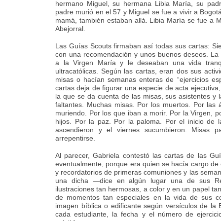
hermano Miguel, su hermana Libia María, su pad
padre murió en el 57 y Miguel se fue a vivir a Bogotá.
mamá, también estaban allá. Libia María se fue a Me
Abejorral.
Las Guías Scouts firmaban así todas sus cartas: S
con una recomendación y unos buenos deseos. La
a la Virgen María y le deseaban una vida tranq
ultracatólicas. Según las cartas, eran dos sus acti
misas o hacían semanas enteras de “ejercicios esp
cartas deja de figurar una especie de acta ejecutiva, 
la que se da cuenta de las misas, sus asistentes y 
faltantes. Muchas misas. Por los muertos. Por las
muriendo. Por los que iban a morir. Por la Virgen, p
hijos. Por la paz. Por la paloma. Por el inicio de
ascendieron y el viernes sucumbieron. Misas p
arrepentirse.
Al parecer, Gabriela contestó las cartas de las Gu
eventualmente, porque era quien se hacía cargo de e
y recordatorios de primeras comuniones y las semanas
una dicha —dice en algún lugar una de sus R
ilustraciones tan hermosas, a color y en un papel tan 
de momentos tan especiales en la vida de sus c
imagen bíblica o edificante según versículos de la B
cada estudiante, la fecha y el número de ejercici