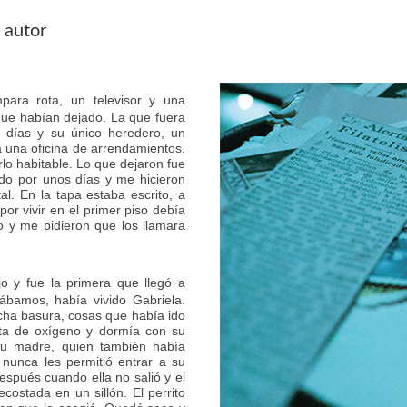
 autor
para rota, un televisor y una
o que habían dejado. La que fuera
 días y su único heredero, un
a una oficina de arrendamientos.
lo habitable. Lo que dejaron fue
odo por unos días y me hicieron
l. En la tapa estaba escrito, a
por vivir en el primer piso debía
io y me pidieron que los llamara
jo y fue la primera que llegó a
ábamos, había vivido Gabriela.
cha basura, cosas que había ido
a de oxígeno y dormía con su
 su madre, quien también había
 nunca les permitió entrar a su
espués cuando ella no salió y el
costada en un sillón. El perrito