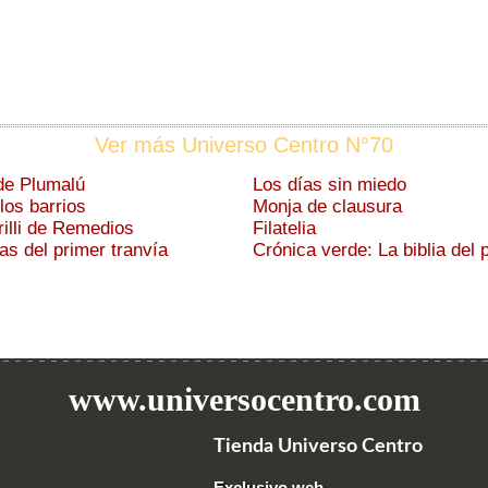
Ver más Universo Centro N°70
de Plumalú
Los días sin miedo
los barrios
Monja de clausura
rilli de Remedios
Filatelia
s del primer tranvía
Crónica verde: La biblia del 
www.universocentro.com
Tienda Universo Centro
Exclusivo web