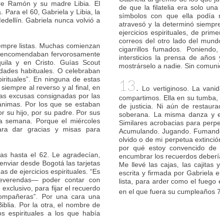
re Ramón y su madre Libia. El
de que la filatelia era solo u
 Para el 60, Gabriela y Libia, la
símbolos con que ella podía 
dellín. Gabriela nunca volvió a
atravesó y la determinó siempr
ejercicios espirituales, de pri
correos del otro lado del mund
iempre listas. Muchas comienzan
cigarrillos fumados. Poniend
 encomendaban fervorosamente
intersticios la prensa de año
uila y en Cristo. Guías Scout
mostrárselo a nadie. Sin comuni
vidades habituales. O celebraban
irituales”. En ninguna de estas
13.
siempre al reverso y al final, en
Lo vertiginoso. La vanid
las excusas consignadas por las
compartimos. Ella en su tumba, y
 ánimas. Por los que se estaban
de justicia. Ni aún de restaurac
or su hijo, por su padre. Por sus
soberana. La misma danza y el
 la semana. Porque el miércoles
Similares acrobacias para perpe
ara dar gracias y misas para
Acumulando. Jugando. Fumando.
olvido o de mi perpetua extinci
por qué estoy convencido de
ías hasta el 62. Le agradecían,
encumbrar los recuerdos deberí
nviar desde Bogotá las tarjetas
Me llevé las cajas, las cajitas 
 de ejercicios espirituales. “Es
escrita y firmada por Gabriela 
everendas— poder contar con
lista, para arder como el fuego 
exclusivo, para fijar el recuerdo
en el que fuera su cumpleaños 7
ompañeras”. Por una cara una
iblia. Por la otra, el nombre de
os espirituales a los que había