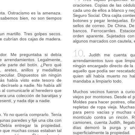
oraciones. Copias de las cédu
cada uno de ellos a blanco y neg
enta. Ostracismo es la amenaza.
Seguro Social. Otra cajita conti
o sabemos bien, no son tiempos
botones y pegar lentejuelas. 
sellos de correo. De China. De
bancos. Ferrocarriles. Estaci
un martillo. Tres golpes secos.
orden aparente. Sujetados con 
ue cubrían dos cajas de madera.
algunos marcados con cautela,
10.
idor. Me preguntaba si debía
Judith me cuenta que
de arrendamientos. Legalmente,
arrendamientos tuvo que limpi
arle parte del botín. ¿Pero qué
ningún encargado directo de la 
 aretes, anillos y medallitas
aquello que podía ser rescatado
peculiar. Dispuestos sin ningún
quien allí había muerto no ha
ás había visto este tesoro de
mandaba a limpiarlo todo.
 decírselo a nadie. No había allí
 al comunicarle al heredero que
Muchos vecinos fueron a curi
era una colección de baratijas y
viejos por montones. Desde el pi
resentí, y nada dije a nadie.
Moldes para hacer postres, olla
repletas de ropa vieja. Muchas
para perro vacías y muchas caj
. Yo no quería comprarlo. Tenía
montículo contra un rincón. Ro
lgunas paredes y fijé una cita con
camiones, cuenta Judith, llegab
Debía entregar la propiedad.
días demoró la purga y un
de que muchas cosas estaban tal
superficialmente la propiedad.