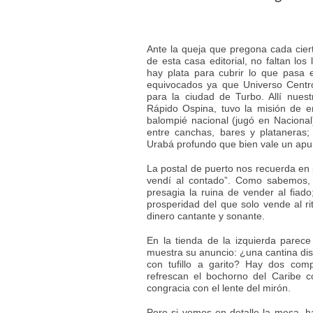
Ante la queja que pregona cada cier
de esta casa editorial, no faltan lo
hay plata para cubrir lo que pasa
equivocados ya que Universo Centro
para la ciudad de Turbo. Allí nuest
Rápido Ospina, tuvo la misión de ent
balompié nacional (jugó en Naciona
entre canchas, bares y plataneras;
Urabá profundo que bien vale un apu
La postal de puerto nos recuerda en pr
vendí al contado”. Como sabemos, 
presagia la ruina de vender al fiado;
prosperidad del que solo vende al 
dinero cantante y sonante.
En la tienda de la izquierda pare
muestra su anuncio: ¿una cantina di
con tufillo a garito? Hay dos com
refrescan el bochorno del Caribe c
congracia con el lente del mirón.
Pero si vemos en detalle la mesa, h