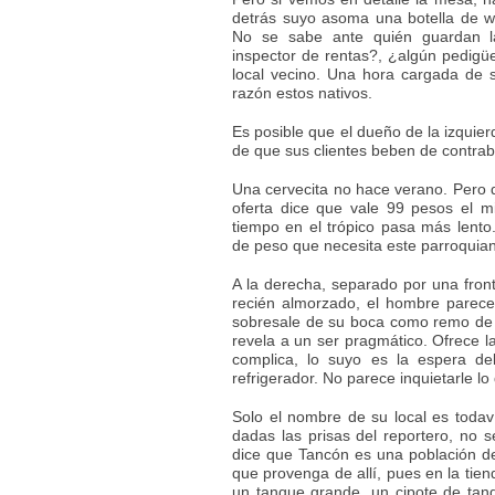
detrás suyo asoma una botella de w
No se sabe ante quién guardan la
inspector de rentas?, ¿algún pedigüe
local vecino. Una hora cargada de s
razón estos nativos.
Es posible que el dueño de la izquie
de que sus clientes beben de contrab
Una cervecita no hace verano. Pero 
oferta dice que vale 99 pesos el m
tiempo en el trópico pasa más lent
de peso que necesita este parroquia
A la derecha, separado por una front
recién almorzado, el hombre parece a
sobresale de su boca como remo de 
revela a un ser pragmático. Ofrece la
complica, lo suyo es la espera de
refrigerador. No parece inquietarle l
Solo el nombre de su local es todav
dadas las prisas del reportero, no 
dice que Tancón es una población d
que provenga de allí, pues en la tien
un tanque grande, un cipote de tan