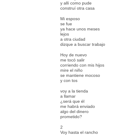
y allí como pude
construí otra casa
Mi esposo
se fue
ya hace unos meses
lejos
a otra ciudad
dizque a buscar trabajo
Hoy de nuevo
me tocó salir
corriendo con mis hijos
mire el niño
se mantiene mocoso
y con tos
voy a la tienda
a llamar
¿será que él
me habrá enviado
algo del dinero
prometido?
2
Voy hasta el rancho