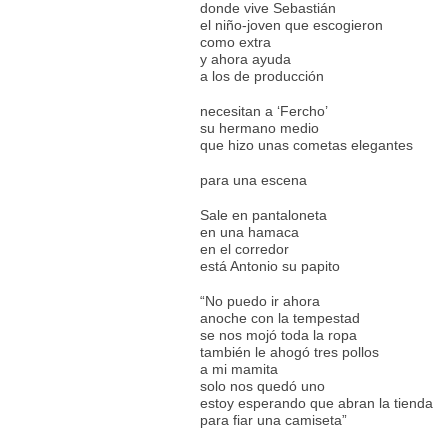
donde vive Sebastián
el niño-joven que escogieron
como extra
y ahora ayuda
a los de producción
necesitan a ‘Fercho’
su hermano medio
que hizo unas cometas elegantes
para una escena
Sale en pantaloneta
en una hamaca
en el corredor
está Antonio su papito
“No puedo ir ahora
anoche con la tempestad
se nos mojó toda la ropa
también le ahogó tres pollos
a mi mamita
solo nos quedó uno
estoy esperando que abran la tienda
para fiar una camiseta”