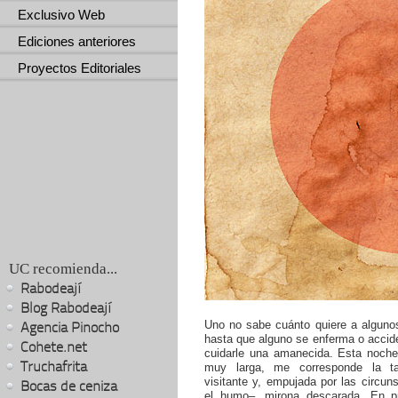
Exclusivo Web
Ediciones anteriores
Proyectos Editoriales
UC recomienda...
Rabodeají
Blog Rabodeají
Uno no sabe cuánto quiere a algunos
Agencia Pinocho
hasta que alguno se enferma o accid
Cohete.net
cuidarle una amanecida. Esta noche
Truchafrita
muy larga, me corresponde la ta
visitante y, empujada por las circun
Bocas de ceniza
el humo–, mirona descarada. En pr