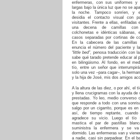
enfermeras, con sus uniformes y
largas bajo la única luz que no se ap
la noche. Tampoco sonríen, y e
desidia el contacto visual con p
visitantes. Frente a ellas, enfiladas 
una decena de camillas con i
colchonetas e idénticas sábanas, 
casos separadas por cortinas de co
En la cabecera de las camillas 
enuncia el número del paciente y la
“little bed”
, penosa traducción con l
sabe qué tarado pretende educar al 
en bilingüismo. Al fondo, en el med
tío, entre un señor que interrumpir
solo una vez –para cagar–, la herma
y la hija de José, mis dos amigos acc
A la altura de las diez, o por ahí, el t
y llena crucigramas con la ayuda de
prestadas. Yo leo, medio converso 
que responde a todo con una sonrisa
salgo por un cigarrito, porque es e
así, de tiempo reptante, cuand
agradece su vicio. Luego el tío
mastica el par de pastillas blan
suministra la enfermera y se va
dormido. Las enfermeras van y vienen
a nadie, casi sin parpadear. En el 