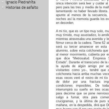
Ignacio Piedrahíta
única intención será leer y cuidar al
Historias de asfalto
pero para las tres y media de la ma
lamentando no haber llevado libreta
apunte al menos de la secuencia,
noches así la memoria guarda los ev
en desorden.
A mi tío, que es un tipo muy solo, 
muy tímido, muy asustadizo, lo arrol
mientras atravesaba una avenida y le 
fémur cerca de la cadera. Tiene 62 a
será su tercer amanecer en esta 
aluminio, sobre esta colchoneta que
al menor movimiento, cubierta por e
que dice “Metrosalud. Empresa S
Estado”. Durante el transcurso de la
la ayuda de algún amigo por ac
visitantes como yo–, tendré que ar
colchoneta hacia arriba muchas vece
esas veces veré el rostro de mi tío
de dolor por una fractura imp
condiciones imposibles. De toda
interrumpirá su sueño en tres ocas
para decirme que se pone nervios
salgo a fumar, otra para comer
crucigramas, y la última de puro s
mañana, en la despedida, dirá que D
muy bueno con él por una razón de l