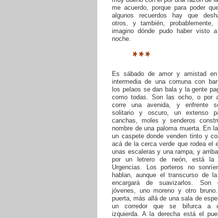
me acuerdo, porque para poder qu
algunos recuerdos hay que desh
otros, y también, probablemente,
imagino dónde pudo haber visto 
noche.
***
Es sábado de amor y amistad en 
intermedia de una comuna con bar
los pelaos se dan bala y la gente p
como todas. Son las ocho, o por a
corre una avenida, y enfrente s
solitario y oscuro, un extenso 
canchas, moles y senderos constr
nombre de una paloma muerta. En la
un caspete donde venden tinto y co
acá de la cerca verde que rodea el e
unas escaleras y una rampa, y arrib
por un letrero de neón, está la
Urgencias. Los porteros no sonríe
hablan, aunque el transcurso de l
encargará de suavizarlos. Son
jóvenes, uno moreno y otro bruno.
puerta, más allá de una sala de espe
un corredor que se bifurca a 
izquierda. A la derecha está el pue