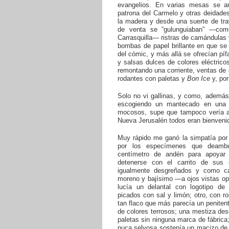
evangelios. En varias mesas se a
patrona del Carmelo y otras deidade
la madera y desde una suerte de tr
de venta se “gulunguiaban” —com
Carrasquilla— ristras de camándulas 
bombas de papel brillante en que se
del cómic, y más allá se ofrecían píf
y salsas dulces de colores eléctri
remontando una corriente, ventas de g
rodantes con paletas y
Bon Ice
y, por
Solo no vi gallinas, y como, además,
escogiendo un mantecado en una 
mocosos, supe que tampoco vería a 
Nueva Jerusalén todos eran bienvenid
Muy rápido me ganó la simpatía por 
por los especímenes que deambu
centímetro de andén para apoyar
detenerse con el carrito de sus 
igualmente desgreñados y como ca
moreno y bajísimo —a ojos vistas op
lucía un delantal con logotipo de
picados con sal y limón; otro, con 
tan flaco que más parecía un penite
de colores terrosos; una mestiza desd
paletas sin ninguna marca de fábrica
nuca selvosa sostenía un macizo de