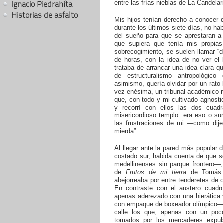
entre las frías nieblas de La Candelar
Ignacio Piedrahíta
Historias de asfalto
Mis hijos tenían derecho a conocer 
durante los últimos siete días, no ha
del sueño para que se aprestaran a 
que supiera que tenía mis propias
sobrecogimiento, se suelen llamar “d
de horas, con la idea de no ver el 
trataba de arrancar una idea clara qu
de estructuralismo antropológico
asimismo, quería olvidar por un rato 
vez enésima, un tribunal académico 
que, con todo y mi cultivado agnost
y recorrí con ellos las dos cuad
misericordioso templo: era eso o s
las frustraciones de mi —como dije
mierda”.
Al llegar ante la pared más popular
costado sur, habida cuenta de que s
medellinenses sin parque frontero—
de
Frutos de mi tierra
de Tomás Ca
abejorreaba por entre tenderetes de
En contraste con el austero cuad
apenas aderezado con una hierática 
con empaque de boxeador olímpico—, 
calle los que, apenas con un poc
tomados por los mercaderes expul