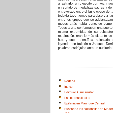
arrastrarlo; un viejecito con voz ina
un surtido de medallitas sacras y de
entreverado entre el brillo opaco de t
todavía tuve tiempo para observar l
entre los grupos que se adelantaban
meses atrás había conocido como t
Todos a una conformaban una suerte 
misma extremidad de su subsiste
respiración, eran lo más distante d
huir, y que —científica, acicalada
leyendo con fruición a Jacques Derr
palabras esdrújulas ante un auditorio
Portada
Índice
Editorial: Caucanistán
Las eternas fiestas
Epifanía en Manrique Central
Buscando los calzoncitos de Made