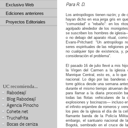
Para R. D.
Exclusivo Web
Ediciones anteriores
Los antropólogos tienen razón; y de 
hayan dicho en esa jerga gris en q
Proyectos Editoriales
“comunidad” o “rebaño”: en los rit
agolpado alrededor de los monigot
se suscriben los hombres de iglesia
o no debajo del aparato ritual, como 
Evans-Pritchard: “Un antropólogo n
seres espirituales de las religiones p
no cualquier tipo de existencia, y,
consideración el problema”.
El pasado 16 de julio llevé a mis hijo
la Virgen del Carmen a la iglesia 
Manrique Central, esto es, a lo que
nacional. Lo digo por las banderas
torre gótica desde una semana antes
UC recomienda...
durante el mismo tiempo atruenan de
Rabodeají
para llamar a la diaria procesión ba
todas las flotas vehiculares de l
Blog Rabodeají
explosiones y bocinazos— incluso en 
Agencia Pinocho
el infinito enjambre de romeros y ve
Cohete.net
los pies de la iglesia el día de la ce
flamante banda de la Policía Milit
Truchafrita
embargo, el santuario nacional de l
Bocas de ceniza
Bogotá, sembrado en el cruce de la 