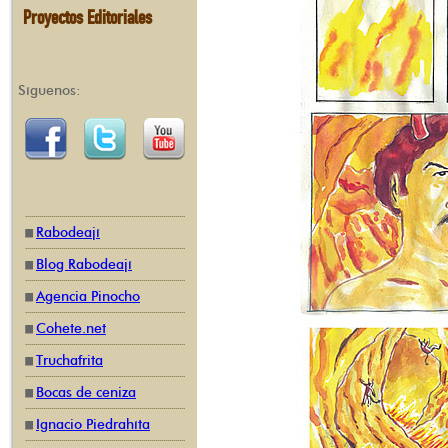
Proyectos Editoriales
Síguenos:
Rabodeají
Blog Rabodeají
Agencia Pinocho
Cohete.net
Truchafrita
Bocas de ceniza
Ignacio Piedrahíta