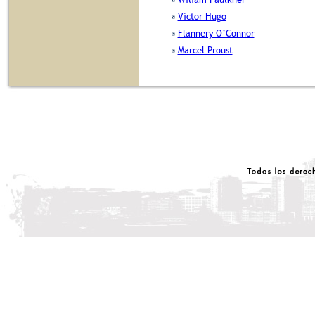
Víctor Hugo
Flannery O’Connor
Marcel Proust