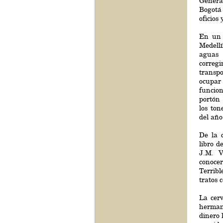
Genera
Bogotá 
oficios 
En un p
Medell
aguas
correg
transpo
ocupar
funcio
portón
los ton
del año
De la 
libro d
J.M. V
conocer
Terribl
tratos 
La cer
herman
dinero 