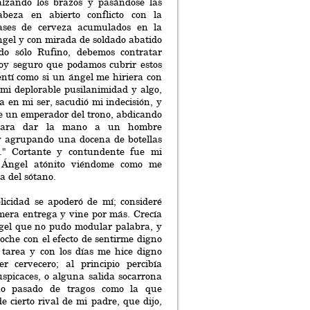
alzando los brazos y pasándose las
beza en abierto conflicto con la
ases de cerveza acumulados en la
gel y con mirada de soldado abatido
do sólo Rufino, debemos contratar
toy seguro que podamos cubrir estos
entí como si un ángel me hiriera con
 mi deplorable pusilanimidad y algo,
 en mi ser, sacudió mi indecisión, y
e un emperador del trono, abdicando
 para dar la mano a un hombre
 y agrupando una docena de botellas
o." Cortante y contundente fue mi
 Ángel atónito viéndome como me
a del sótano.
licidad se apoderó de mí; consideré
mera entrega y vine por más. Crecía
gel que no pudo modular palabra, y
oche con el efecto de sentirme digno
 tarea y con los días me hice digno
er cervecero; al principio percibía
uspicaces, o alguna salida socarrona
no pasado de tragos como la que
e cierto rival de mi padre, que dijo,