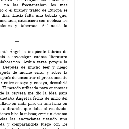
o no las frecuentaban los más
ino o el brandy traído de Europa se
 días. Hacía falta una bebida que,
limonada, satisficiera con nobleza los
alones y tabernas. Así nació la
—
ntó Ángel la incipiente fábrica de
ió a investigar cuánta literatura
 elaboración. Ardua tarea porque la
io. Después de mucho leer y luego
espués de mucho errar y sobre la
espués de encontrar el procedimiento
ar entre ensayo y ensayo, descubrió
a. El método utilizado para encontrar
de la cerveza me dio la idea para
anotaba Ángel la fecha de inicio del
tallado en cada paso en una ficha en
a calificación que daba al resultado.
ones hice lo mismo; creé un sistema
odas las anotaciones usando una
jeta y comparándola luego con los