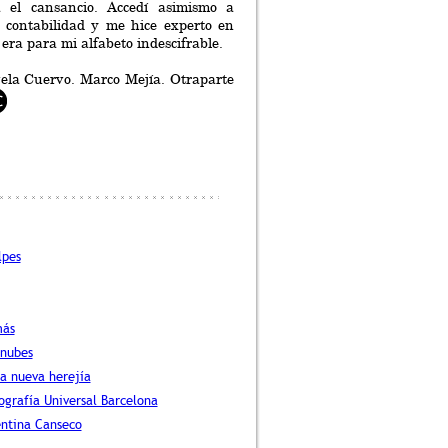
a el cansancio. Accedí asimismo a
a contabilidad y me hice experto en
era para mi alfabeto indescifrable.
ela Cuervo. Marco Mejía. Otraparte
lpes
más
nubes
la nueva herejía
ografía Universal Barcelona
entina Canseco