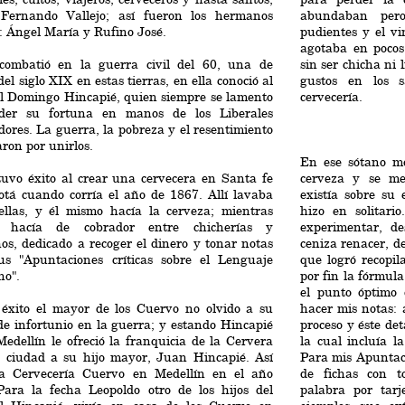
Fernando Vallejo; así fueron los hermanos
abundaban per
 Ángel María y Rufino José.
pudientes y el v
agotaba en pocos
combatió en la guerra civil del 60, una de
sin ser chicha ni 
del siglo XIX en estas tierras, en ella conoció al
gustos en los s
l Domingo Hincapié, quien siempre se lamento
cervecería.
der su fortuna en manos de los Liberales
dores. La guerra, la pobreza y el resentimiento
ron por unirlos.
En ese sótano mo
tuvo éxito al crear una cervecera en Santa fe
cerveza y se met
otá cuando corría el año de 1867. Allí lavaba
existía sobre su
tellas, y él mismo hacía la cerveza; mientras
hizo en solitar
o hacía de cobrador entre chicherías y
experimentar, d
os, dedicado a recoger el dinero y tonar notas
ceniza renacer, d
us "Apuntaciones críticas sobre el Lenguaje
que logró recopil
no".
por fin la fórmul
el punto óptimo 
 éxito el mayor de los Cuervo no olvido a su
hacer mis notas: 
e infortunio en la guerra; y estando Hincapié
proceso y éste de
edellín le ofreció la franquicia de la Cervera
la cual incluía l
a ciudad a su hijo mayor, Juan Hincapié. Así
Para mis Apuntaci
la Cervecería Cuervo en Medellín en el año
de fichas con t
Para la fecha Leopoldo otro de los hijos del
palabra por tar