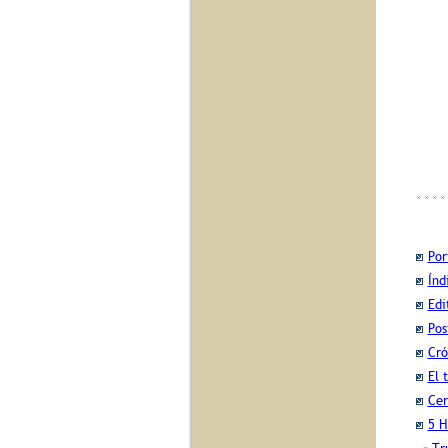
Por
Índ
Edi
Pos
Cró
El 
Cer
5 H