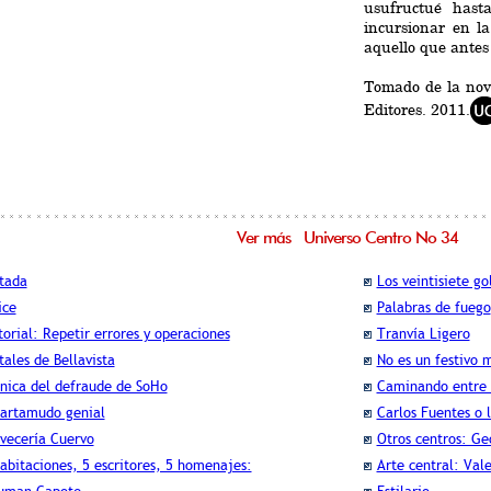
usufructué hast
incursionar en l
aquello que antes 
Tomado de la nov
Editores. 2011.
Ver más Universo Centro No 34
tada
Los veintisiete go
ice
Palabras de fuego
torial: Repetir errores y operaciones
Tranvía Ligero
tales de Bellavista
No es un festivo 
nica del defraude de SoHo
Caminando entre 
tartamudo genial
Carlos Fuentes o 
vecería Cuervo
Otros centros: Ge
abitaciones, 5 escritores, 5 homenajes:
Arte central: Val