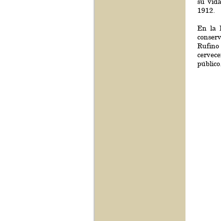
su vid
1912.
En la 
conserv
Rufino
cervece
público