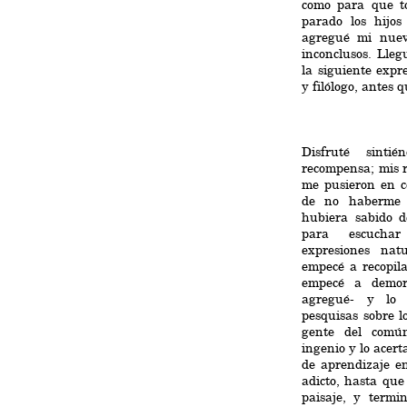
como para que t
parado los hijos
agregué mi nuevo
inconclusos. Lleg
la siguiente expr
y filólogo, antes 
Disfruté sint
recompensa; mis r
me pusieron en c
de no haberme 
hubiera sabido d
para escuchar
expresiones nat
empecé a recopila
empecé a demor
agregué- y lo
pesquisas sobre l
gente del común
ingenio y lo acer
de aprendizaje en
adicto, hasta que
paisaje, y termi