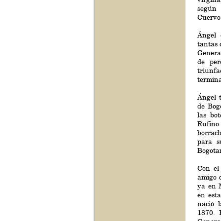
según 
Cuervo:
Ángel 
tantas 
Genera
de per
triunfa
termina
Ángel 
de Bog
las bo
Rufin
borrach
para s
Bogota
Con el
amigo d
ya en M
en est
nació 
1870. 