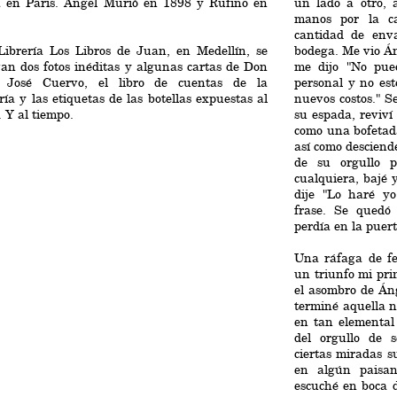
a en Paris. Ángel Murió en 1898 y Rufino en
un lado a otro, 
manos por la ca
cantidad de env
Librería Los Libros de Juan, en Medellín, se
bodega. Me vio Án
an dos fotos inéditas y algunas cartas de Don
me dijo "No pue
 José Cuervo, el libro de cuentas de la
personal y no es
ría y las etiquetas de las botellas expuestas al
nuevos costos." S
. Y al tiempo.
su espada, reviví
como una bofetada
así como desciend
de su orgullo
cualquiera, bajé
dije "Lo haré y
frase. Se quedó
perdía en la puert
Una ráfaga de fe
un triunfo mi pri
el asombro de Án
terminé aquella n
en tan elemental
del orgullo de s
ciertas miradas s
en algún paisa
escuché en boca d