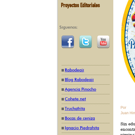
Proyectos Editoriales
Síguenos:
Rabodeají
Blog Rabodeají
Agencia Pinocho
Cohete.net
Por
Truchafrita
Juan Hi
Bocas de ceniza
Sin edu
Ignacio Piedrahíta
encont
virgina