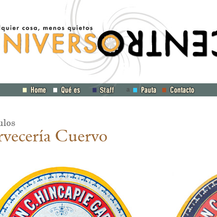
a
ulos
vecería Cuervo