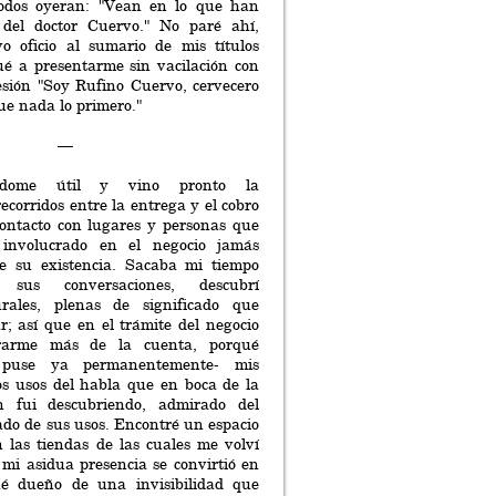
odos oyeran: "Vean en lo que han
 del doctor Cuervo." No paré ahí,
 oficio al sumario de mis títulos
ué a presentarme sin vacilación con
esión "Soy Rufino Cuervo, cervecero
que nada lo primero."
—
iéndome útil y vino pronto la
ecorridos entre la entrega y el cobro
ontacto con lugares y personas que
involucrado en el negocio jamás
e su existencia. Sacaba mi tiempo
 sus conversaciones, descubrí
urales, plenas de significado que
r; así que en el trámite del negocio
arme más de la cuenta, porqué
 puse ya permanentemente- mis
os usos del habla que en boca de la
 fui descubriendo, admirado del
tado de sus usos. Encontré un espacio
 las tiendas de las cuales me volví
 mi asidua presencia se convirtió en
né dueño de una invisibilidad que