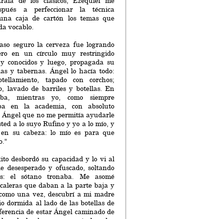
raía de los clásicos; Ezequiel me
pués a perfeccionar la técnica
una caja de cartón los temas que
da vocablo.
aso seguro la cerveza fue logrando
ero en un círculo muy restringido
 y conocidos y luego, propagada su
as y tabernas. Ángel lo hacía todo:
otellamiento, tapado con corchos;
ro, lavado de barriles y botellas. En
raba, mientras yo, como siempre
aba en la academia, con absoluto
e Ángel que no me permitía ayudarle
ted a lo suyo Rufino y yo a lo mío, y
a en su cabeza: lo mío es para que
o."
xito desbordó su capacidad y lo vi al
de desesperado y ofuscado, soltando
as: el sótano tronaba. Me asomé
escaleras que daban a la parte baja y
l como una vez, descubrí a mi madre
io dormida al lado de las botellas de
iferencia de estar Ángel caminado de