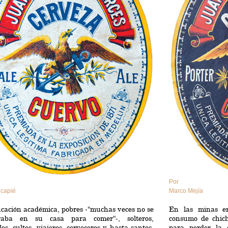
Por
ncapié
Marco Mejía
cación académica, pobres -"muchas veces no se
En las minas er
raba en su casa para comer"-, solteros,
consumo de chich
les, cultos, viajeros, cerveceros y hasta santos,
para perder la 