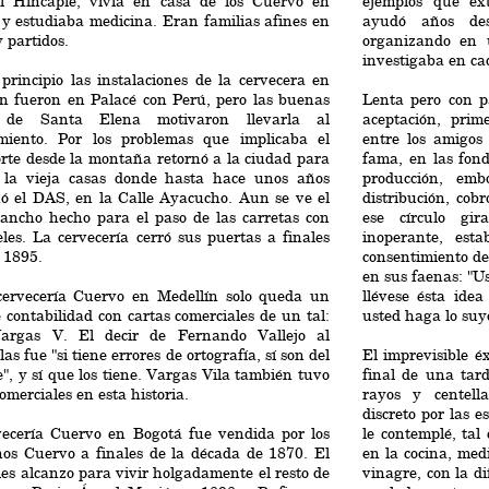
l Hincapié, vivía en casa de los Cuervo en
ejemplos que ext
y estudiaba medicina. Eran familias afines en
ayudó años des
y partidos.
organizando en 
investigaba en ca
rincipio las instalaciones de la cervecera en
ín fueron en Palacé con Perú, pero las buenas
Lenta pero con p
 de Santa Elena motivaron llevarla al
aceptación, prim
imiento. Por los problemas que implicaba el
entre los amigos
rte desde la montaña retornó a la ciudad para
fama, en las fond
 la vieja casas donde hasta hace unos años
producción, emb
nó el DAS, en la Calle Ayacucho. Aun se ve el
distribución, cob
 ancho hecho para el paso de las carretas con
ese círculo gi
eles. La cervecería cerró sus puertas a finales
inoperante, est
 1895.
consentimiento d
en sus faenas: "Us
cervecería Cuervo en Medellín solo queda un
llévese ésta ide
e contabilidad con cartas comerciales de un tal:
usted haga lo suy
argas V. El decir de Fernando Vallejo al
las fue "si tiene errores de ortografía, sí son del
El imprevisible é
e", y sí que los tiene. Vargas Vila también tuvo
final de una tar
comerciales en esta historia.
rayos y centell
discreto por las 
vecería Cuervo en Bogotá fue vendida por los
le contemplé, ta
os Cuervo a finales de la década de 1870. El
en la cocina, med
les alcanzo para vivir holgadamente el resto de
vinagre, con la d